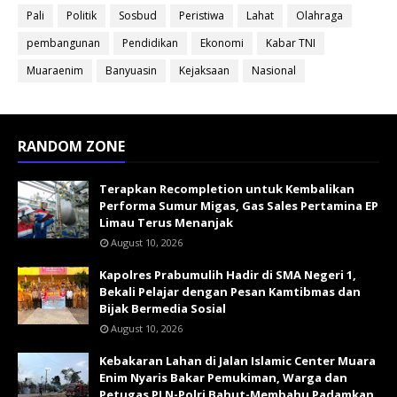
Pali
Politik
Sosbud
Peristiwa
Lahat
Olahraga
pembangunan
Pendidikan
Ekonomi
Kabar TNI
Muaraenim
Banyuasin
Kejaksaan
Nasional
RANDOM ZONE
Terapkan Recompletion untuk Kembalikan
Performa Sumur Migas, Gas Sales Pertamina EP
Limau Terus Menanjak
August 10, 2026
Kapolres Prabumulih Hadir di SMA Negeri 1,
Bekali Pelajar dengan Pesan Kamtibmas dan
Bijak Bermedia Sosial
August 10, 2026
Kebakaran Lahan di Jalan Islamic Center Muara
Enim Nyaris Bakar Pemukiman, Warga dan
Petugas PLN-Polri Bahut-Membahu Padamkan