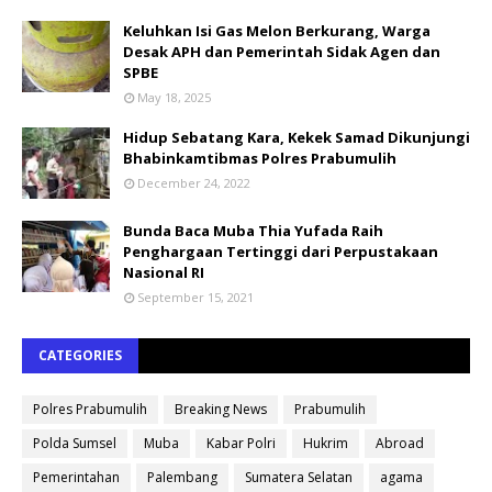
Keluhkan Isi Gas Melon Berkurang, Warga
Desak APH dan Pemerintah Sidak Agen dan
SPBE
May 18, 2025
Hidup Sebatang Kara, Kekek Samad Dikunjungi
Bhabinkamtibmas Polres Prabumulih
December 24, 2022
Bunda Baca Muba Thia Yufada Raih
Penghargaan Tertinggi dari Perpustakaan
Nasional RI
September 15, 2021
CATEGORIES
Polres Prabumulih
Breaking News
Prabumulih
Polda Sumsel
Muba
Kabar Polri
Hukrim
Abroad
Pemerintahan
Palembang
Sumatera Selatan
agama