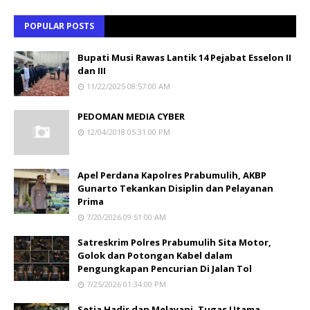
POPULAR POSTS
Bupati Musi Rawas Lantik 14 Pejabat Esselon II
dan III
11/22/2025 08:57:00 AM
PEDOMAN MEDIA CYBER
12/04/2018 05:31:00 PM
Apel Perdana Kapolres Prabumulih, AKBP
Gunarto Tekankan Disiplin dan Pelayanan
Prima
7/20/2026 09:51:00 AM
Satreskrim Polres Prabumulih Sita Motor,
Golok dan Potongan Kabel dalam
Pengungkapan Pencurian Di Jalan Tol
7/25/2026 01:34:00 PM
Setia Hadir dan Melayani, Tugas Utama