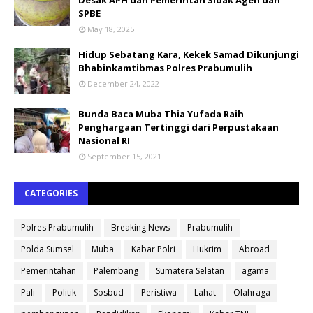
Desak APH dan Pemerintah Sidak Agen dan
SPBE
May 18, 2025
Hidup Sebatang Kara, Kekek Samad Dikunjungi
Bhabinkamtibmas Polres Prabumulih
December 24, 2022
Bunda Baca Muba Thia Yufada Raih
Penghargaan Tertinggi dari Perpustakaan
Nasional RI
September 15, 2021
CATEGORIES
Polres Prabumulih
Breaking News
Prabumulih
Polda Sumsel
Muba
Kabar Polri
Hukrim
Abroad
Pemerintahan
Palembang
Sumatera Selatan
agama
Pali
Politik
Sosbud
Peristiwa
Lahat
Olahraga