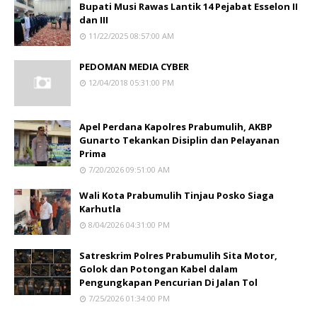
Bupati Musi Rawas Lantik 14 Pejabat Esselon II
dan III
11/22/2025 08:57:00 AM
PEDOMAN MEDIA CYBER
12/04/2018 05:31:00 PM
Apel Perdana Kapolres Prabumulih, AKBP
Gunarto Tekankan Disiplin dan Pelayanan
Prima
7/20/2026 09:51:00 AM
Wali Kota Prabumulih Tinjau Posko Siaga
Karhutla
8/04/2026 04:31:00 PM
Satreskrim Polres Prabumulih Sita Motor,
Golok dan Potongan Kabel dalam
Pengungkapan Pencurian Di Jalan Tol
7/25/2026 01:34:00 PM