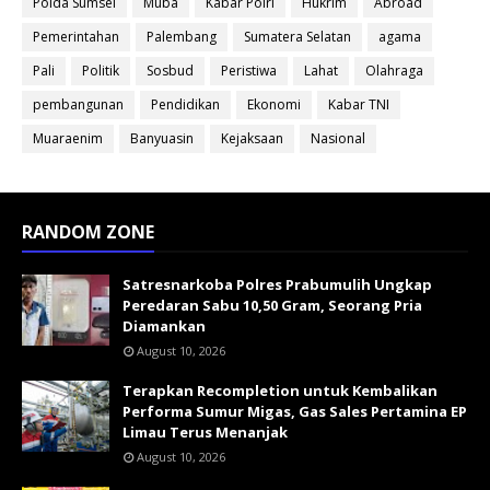
Polda Sumsel
Muba
Kabar Polri
Hukrim
Abroad
Pemerintahan
Palembang
Sumatera Selatan
agama
Pali
Politik
Sosbud
Peristiwa
Lahat
Olahraga
pembangunan
Pendidikan
Ekonomi
Kabar TNI
Muaraenim
Banyuasin
Kejaksaan
Nasional
RANDOM ZONE
Satresnarkoba Polres Prabumulih Ungkap
Peredaran Sabu 10,50 Gram, Seorang Pria
Diamankan
August 10, 2026
Terapkan Recompletion untuk Kembalikan
Performa Sumur Migas, Gas Sales Pertamina EP
Limau Terus Menanjak
August 10, 2026