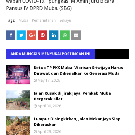
wabah COVID-19," pungkas M Amin Juru Bicara
Pansus IV DPRD Muba. (SBG)
Tags:
Muba
Pemerintahan
Sekayu
ANDA MUNGKIN MENYUKAI POSTINGAN INI
Ketua TP PKK Muba: Warisan Sriwijaya Harus
Dirawat dan Dikenalkan ke Generasi Muda
May 17, 2026
Jalan Rusak di Jirak Jaya, Pemkab Muba
Bergerak Kilat
April 30, 2026
Lumpur Disingkirkan, Jalan Mekar Jaya Siap
Dikeraskan
April 29, 2026