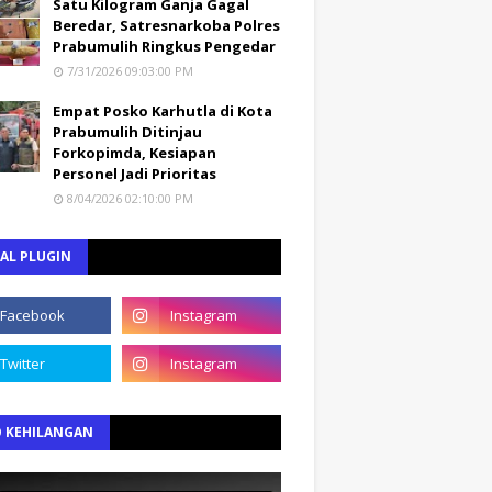
Satu Kilogram Ganja Gagal
Beredar, Satresnarkoba Polres
Prabumulih Ringkus Pengedar
7/31/2026 09:03:00 PM
Empat Posko Karhutla di Kota
Prabumulih Ditinjau
Forkopimda, Kesiapan
Personel Jadi Prioritas
8/04/2026 02:10:00 PM
AL PLUGIN
O KEHILANGAN