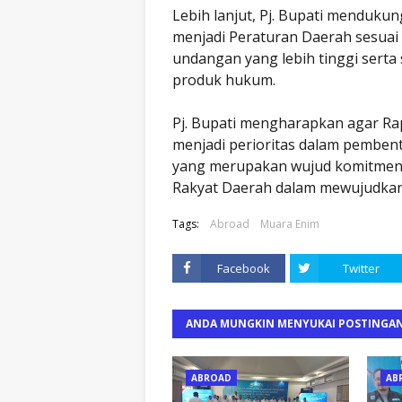
Lebih lanjut, Pj. Bupati menduku
menjadi Peraturan Daerah sesua
undangan yang lebih tinggi sert
produk hukum.
Pj. Bupati mengharapkan agar Ra
menjadi perioritas dalam pembe
yang merupakan wujud komitmen
Rakyat Daerah dalam mewujudkan 
Tags:
Abroad
Muara Enim
Facebook
Twitter
ANDA MUNGKIN MENYUKAI POSTINGAN
ABROAD
AB