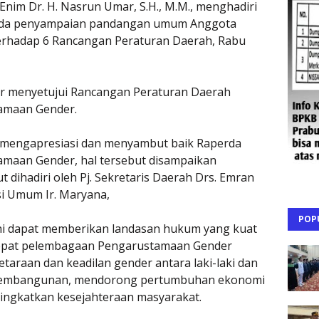
nim Dr. H. Nasrun Umar, S.H., M.M., menghadiri
enda penyampaian pandangan umum Anggota
erhadap 6 Rancangan Peraturan Daerah, Rabu
ar menyetujui Rancangan Peraturan Daerah
tamaan Gender.
t mengapresiasi dan menyambut baik Raperda
amaan Gender, hal tersebut disampaikan
t dihadiri oleh Pj. Sekretaris Daerah Drs. Emran
asi Umum Ir. Maryana,
POP
ni dapat memberikan landasan hukum yang kuat
epat pelembagaan Pengarustamaan Gender
araan dan keadilan gender antara laki-laki dan
pembangunan, mendorong pertumbuhan ekonomi
ningkatkan kesejahteraan masyarakat.