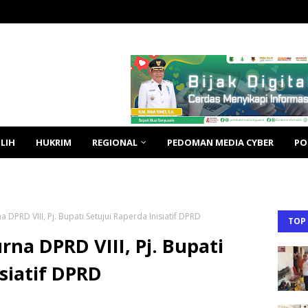
LIH
HUKRIM
REGIONAL
PEDOMAN MEDIA CYBER
PO
a DPRD VIII, Pj. Bupati Setujui Raperda Inisiatif DPRD
TOP
rna DPRD VIII, Pj. Bupati
siatif DPRD