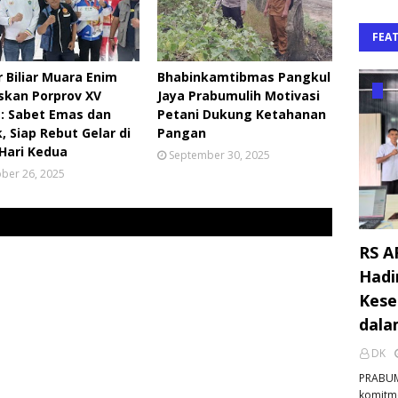
FEA
 Biliar Muara Enim
Bhabinkamtibmas Pangkul
skan Porprov XV
Jaya Prabumulih Motivasi
: Sabet Emas dan
Petani Dukung Ketahanan
, Siap Rebut Gelar di
Pangan
 Hari Kedua
September 30, 2025
ber 26, 2025
RS A
Hadi
Kese
dala
DK
PRABUM
komitm