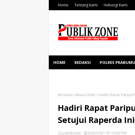
Home
Tentang Kami
Hubungi Kami
HOME
REDAKSI
POLRES PRABUMU
KESEHATAN
SOSBUD
Beranda
Muara Enim
Hadiri Rapat Paripurn
Hadiri Rapat Paripu
Setujui Raperda Ini
publikzone
8/25/2021 01:10:00 PM