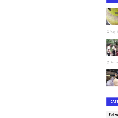
May 1
Decem
CAT
Polre