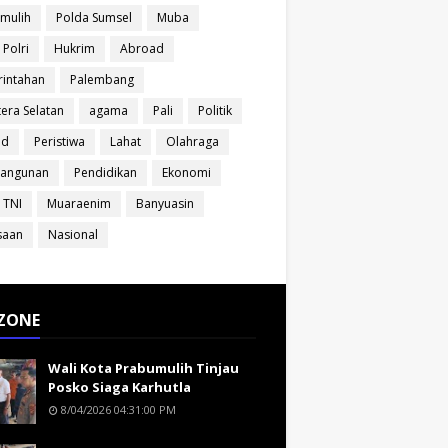
mulih
Polda Sumsel
Muba
 Polri
Hukrim
Abroad
intahan
Palembang
era Selatan
agama
Pali
Politik
ud
Peristiwa
Lahat
Olahraga
angunan
Pendidikan
Ekonomi
 TNI
Muaraenim
Banyuasin
saan
Nasional
ZONE
Wali Kota Prabumulih Tinjau
Posko Siaga Karhutla
8/04/2026 04:31:00 PM