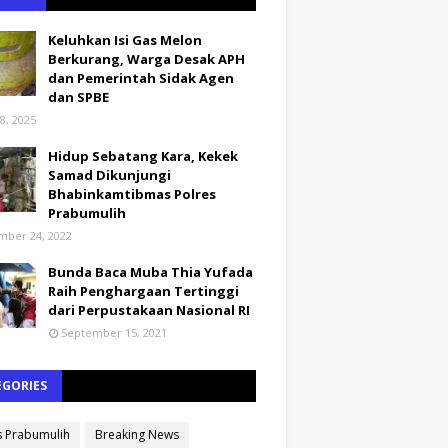
Keluhkan Isi Gas Melon
Berkurang, Warga Desak APH
dan Pemerintah Sidak Agen
dan SPBE
8, 2025
Hidup Sebatang Kara, Kekek
Samad Dikunjungi
Bhabinkamtibmas Polres
Prabumulih
ber 24, 2022
Bunda Baca Muba Thia Yufada
Raih Penghargaan Tertinggi
dari Perpustakaan Nasional RI
September 15, 2021
EGORIES
s Prabumulih
Breaking News