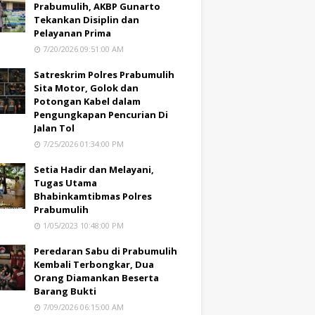
Prabumulih, AKBP Gunarto
Tekankan Disiplin dan
Pelayanan Prima
7/20/2026 09:51:00 AM
Satreskrim Polres Prabumulih
Sita Motor, Golok dan
Potongan Kabel dalam
Pengungkapan Pencurian Di
Jalan Tol
7/25/2026 01:34:00 PM
Setia Hadir dan Melayani,
Tugas Utama
Bhabinkamtibmas Polres
Prabumulih
1/05/2023 10:48:00 PM
Peredaran Sabu di Prabumulih
Kembali Terbongkar, Dua
Orang Diamankan Beserta
Barang Bukti
7/09/2026 06:15:00 AM