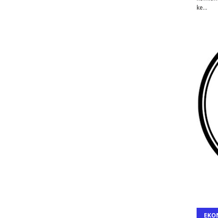
ke…
EKO