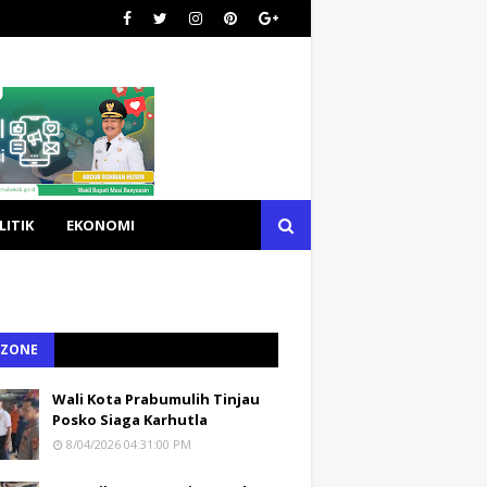
LITIK
EKONOMI
 ZONE
Wali Kota Prabumulih Tinjau
Posko Siaga Karhutla
8/04/2026 04:31:00 PM