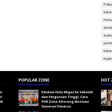
Prabu
Kabar
Pemer
Sumat
Sosb
pemb
Kabar
Kejak
POPULAR ZONE
HOT 
an
Edukasi Hulu Migas ke Sekolah
ri
dan Perguruan Tinggi, Cara
ik
PHR Zona 4 Dorong Motivasi
Generasi Penerus
May 02, 2026