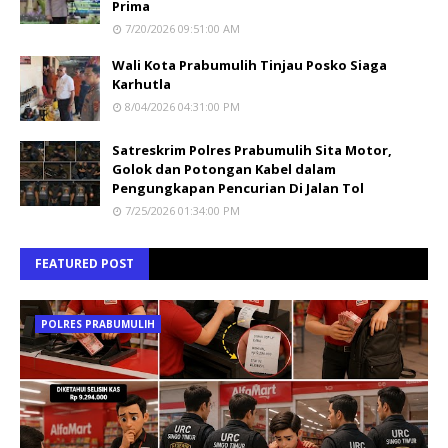
Prima
7/20/2026 09:51:00 AM
Wali Kota Prabumulih Tinjau Posko Siaga
Karhutla
8/04/2026 04:31:00 PM
Satreskrim Polres Prabumulih Sita Motor,
Golok dan Potongan Kabel dalam
Pengungkapan Pencurian Di Jalan Tol
7/25/2026 01:34:00 PM
FEATURED POST
POLRES PRABUMULIH