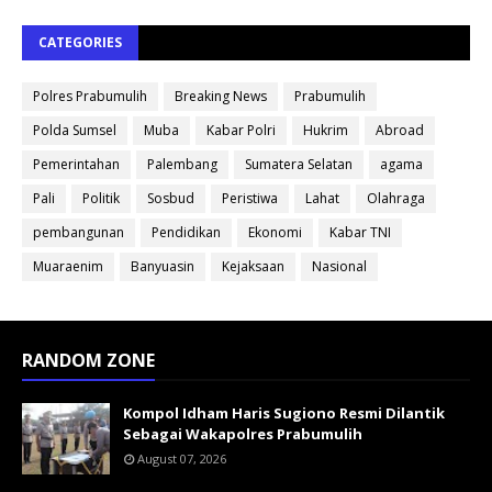
CATEGORIES
Polres Prabumulih
Breaking News
Prabumulih
Polda Sumsel
Muba
Kabar Polri
Hukrim
Abroad
Pemerintahan
Palembang
Sumatera Selatan
agama
Pali
Politik
Sosbud
Peristiwa
Lahat
Olahraga
pembangunan
Pendidikan
Ekonomi
Kabar TNI
Muaraenim
Banyuasin
Kejaksaan
Nasional
RANDOM ZONE
Kompol Idham Haris Sugiono Resmi Dilantik
Sebagai Wakapolres Prabumulih
August 07, 2026