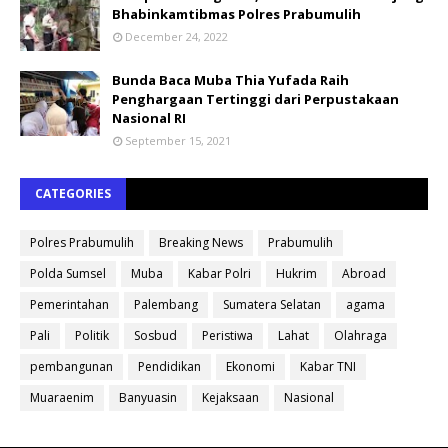
Bhabinkamtibmas Polres Prabumulih
December 24, 2022
Bunda Baca Muba Thia Yufada Raih
Penghargaan Tertinggi dari Perpustakaan
Nasional RI
September 15, 2021
CATEGORIES
Polres Prabumulih
Breaking News
Prabumulih
Polda Sumsel
Muba
Kabar Polri
Hukrim
Abroad
Pemerintahan
Palembang
Sumatera Selatan
agama
Pali
Politik
Sosbud
Peristiwa
Lahat
Olahraga
pembangunan
Pendidikan
Ekonomi
Kabar TNI
Muaraenim
Banyuasin
Kejaksaan
Nasional