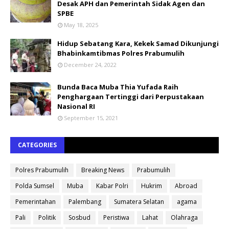
Desak APH dan Pemerintah Sidak Agen dan
SPBE
May 18, 2025
Hidup Sebatang Kara, Kekek Samad Dikunjungi
Bhabinkamtibmas Polres Prabumulih
December 24, 2022
Bunda Baca Muba Thia Yufada Raih
Penghargaan Tertinggi dari Perpustakaan
Nasional RI
September 15, 2021
CATEGORIES
Polres Prabumulih
Breaking News
Prabumulih
Polda Sumsel
Muba
Kabar Polri
Hukrim
Abroad
Pemerintahan
Palembang
Sumatera Selatan
agama
Pali
Politik
Sosbud
Peristiwa
Lahat
Olahraga