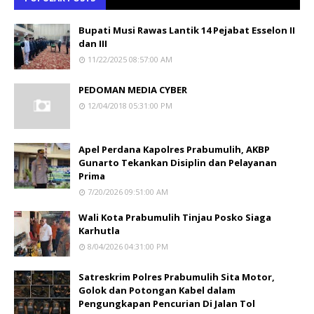
Bupati Musi Rawas Lantik 14 Pejabat Esselon II
dan III
11/22/2025 08:57:00 AM
PEDOMAN MEDIA CYBER
12/04/2018 05:31:00 PM
Apel Perdana Kapolres Prabumulih, AKBP
Gunarto Tekankan Disiplin dan Pelayanan
Prima
7/20/2026 09:51:00 AM
Wali Kota Prabumulih Tinjau Posko Siaga
Karhutla
8/04/2026 04:31:00 PM
Satreskrim Polres Prabumulih Sita Motor,
Golok dan Potongan Kabel dalam
Pengungkapan Pencurian Di Jalan Tol