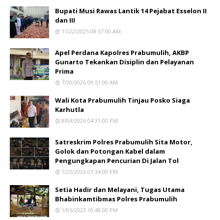
Bupati Musi Rawas Lantik 14 Pejabat Esselon II
dan III
11/22/2025 08:57:00 AM
Apel Perdana Kapolres Prabumulih, AKBP
Gunarto Tekankan Disiplin dan Pelayanan
Prima
7/20/2026 09:51:00 AM
Wali Kota Prabumulih Tinjau Posko Siaga
Karhutla
8/04/2026 04:31:00 PM
Satreskrim Polres Prabumulih Sita Motor,
Golok dan Potongan Kabel dalam
Pengungkapan Pencurian Di Jalan Tol
7/25/2026 01:34:00 PM
Setia Hadir dan Melayani, Tugas Utama
Bhabinkamtibmas Polres Prabumulih
1/05/2023 10:48:00 PM