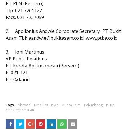
PT PLN (Persero)
Tlp. 021 7261122
Facs. 021 7227059
2.
Apollonius Andwie Corporate Secretary PT Bukit
Asam Tbk aandwie@bukitasam.co.id www.ptba.co.id
3.
Joni Martinus
VP Public Relations
PT Kereta Api Indonesia (Persero)
P: 021-121
E: cs@kai.id
Tags:
Abroad
Breaking News
Muara Enim
Palembang
PTBA
Sumatera Selatan