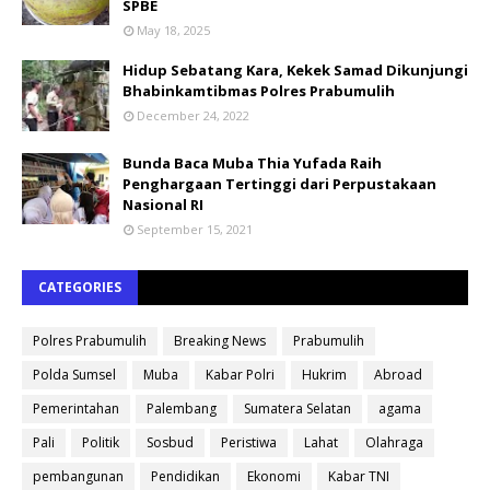
SPBE
May 18, 2025
Hidup Sebatang Kara, Kekek Samad Dikunjungi
Bhabinkamtibmas Polres Prabumulih
December 24, 2022
Bunda Baca Muba Thia Yufada Raih
Penghargaan Tertinggi dari Perpustakaan
Nasional RI
September 15, 2021
CATEGORIES
Polres Prabumulih
Breaking News
Prabumulih
Polda Sumsel
Muba
Kabar Polri
Hukrim
Abroad
Pemerintahan
Palembang
Sumatera Selatan
agama
Pali
Politik
Sosbud
Peristiwa
Lahat
Olahraga
pembangunan
Pendidikan
Ekonomi
Kabar TNI