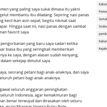
Kabar
en yang paling saya sukai dimasa itu yakni
Pemer
rgelut membantu ibu diladang. Sepiring nasi panas
Sumat
 kecil ikan asin sepat, begitu nikmat saat
lapar. Hingga saat ini, nasi panas dengan sambal
Sosb
nan favorit saya.
pemb
Kabar
 pengorbanan yang baru saya sadari ketika
Kejak
uar biasa ibu yang seringkali memberikan
iknya ke saya, dengan alasan sudah kenyang,
dalam sekejap dimulut saya.
saya, seorang petani bagi anak-anaknya, dan saya
 seluruh petani bagi anak-anaknya.
engawal seluruh anggaran peningkatan
i seluruh Indonesia, agar kemakmuran bagi
ar-benar terwujud dan dirasakan oleh seluru
e, mulai Miangas hingga Pulau Rote.