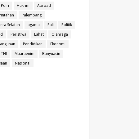
 Polri
Hukrim
Abroad
intahan
Palembang
era Selatan
agama
Pali
Politik
ud
Peristiwa
Lahat
Olahraga
angunan
Pendidikan
Ekonomi
 TNI
Muaraenim
Banyuasin
saan
Nasional