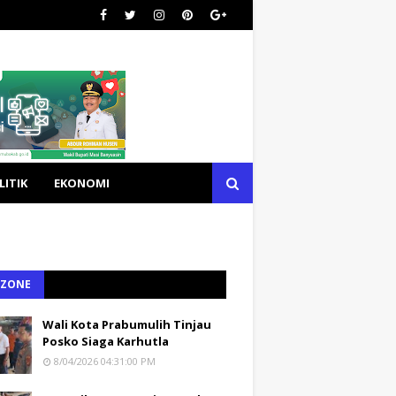
LITIK
EKONOMI
 ZONE
Wali Kota Prabumulih Tinjau
Posko Siaga Karhutla
8/04/2026 04:31:00 PM