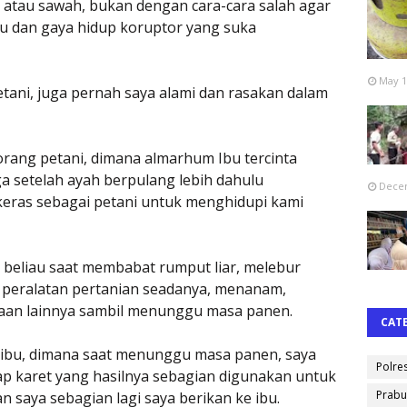
 atau sawah, bukan dengan cara-cara salah agar
ku dan gaya hidup koruptor yang suka
May 1
etani, juga pernah saya alami dan rasakan dalam
rang petani, dimana almarhum Ibu tercinta
a setelah ayah berpulang lebih dahulu
Decem
keras sebagai petani untuk menghidupi kami
a beliau saat membabat rumput liar, melebur
 peralatan pertanian seadanya, menanam,
aan lainnya sambil menunggu masa panen.
CAT
a ibu, dimana saat menunggu masa panen, saya
Polre
p karet yang hasilnya sebagian digunakan untuk
Prabu
 saya sebagian lagi saya berikan ke ibu.