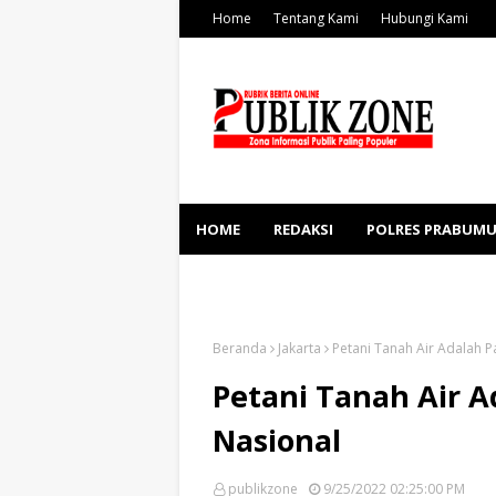
Home
Tentang Kami
Hubungi Kami
HOME
REDAKSI
POLRES PRABUMU
KESEHATAN
SOSBUD
Beranda
Jakarta
Petani Tanah Air Adalah 
Petani Tanah Air 
Nasional
publikzone
9/25/2022 02:25:00 PM