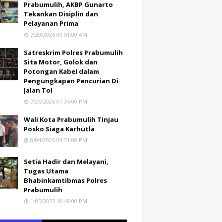
Prabumulih, AKBP Gunarto
Tekankan Disiplin dan
Pelayanan Prima
7/20/2026 09:51:00 AM
Satreskrim Polres Prabumulih
Sita Motor, Golok dan
Potongan Kabel dalam
Pengungkapan Pencurian Di
Jalan Tol
7/25/2026 01:34:00 PM
Wali Kota Prabumulih Tinjau
Posko Siaga Karhutla
8/04/2026 04:31:00 PM
Setia Hadir dan Melayani,
Tugas Utama
Bhabinkamtibmas Polres
Prabumulih
1/05/2023 10:48:00 PM