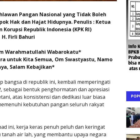
ahlawan Pangan Nasional yang Tidak Boleh
ok Hak dan Hajat Hidupnya. Penulis :
Ketua
Korupsi Republik Indonesia (KPK RI)
H. Firli Bahuri
m Warahmatullahi Wabarokatu*
era untuk Kita Semua, Om Swastyastu, Namo
ya, Salam Kebajikan*
 bangsa di republik ini, kembali memperingati
2, sebagai bentuk penghormatan dan apresiasi
POP
ani, atas konsistensi dan dedikasi luar biasa
memenuhi kebutuhan pangan seluruh rakyat
bad ini, kerja keras penuh peluh dan keringat
ru tanah air lah, yang membantu upaya negara