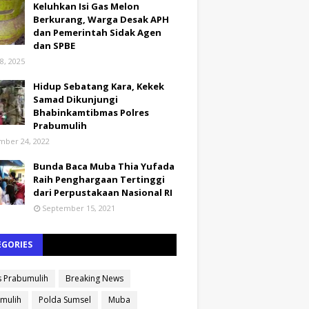
Keluhkan Isi Gas Melon
Berkurang, Warga Desak APH
dan Pemerintah Sidak Agen
dan SPBE
8, 2025
Hidup Sebatang Kara, Kekek
Samad Dikunjungi
Bhabinkamtibmas Polres
Prabumulih
ber 24, 2022
Bunda Baca Muba Thia Yufada
Raih Penghargaan Tertinggi
dari Perpustakaan Nasional RI
September 15, 2021
EGORIES
s Prabumulih
Breaking News
mulih
Polda Sumsel
Muba