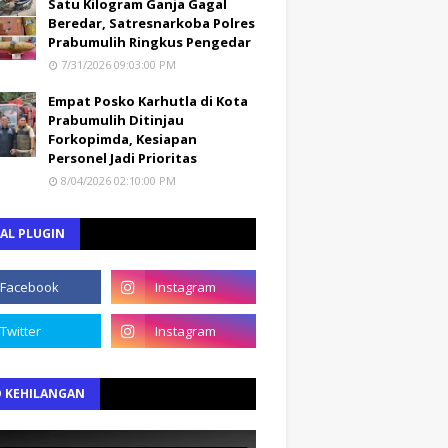
Satu Kilogram Ganja Gagal
Beredar, Satresnarkoba Polres
Prabumulih Ringkus Pengedar
7/31/2026 09:03:00 PM
Empat Posko Karhutla di Kota
Prabumulih Ditinjau
Forkopimda, Kesiapan
Personel Jadi Prioritas
8/04/2026 02:10:00 PM
AL PLUGIN
O KEHILANGAN