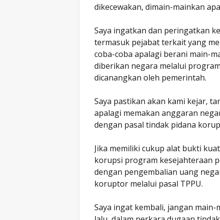
dikecewakan, dimain-mainkan apal
Saya ingatkan dan peringatkan k
termasuk pejabat terkait yang men
coba-coba apalagi berani main-m
diberikan negara melalui progra
dicanangkan oleh pemerintah.
Saya pastikan akan kami kejar, t
apalagi memakan anggaran negar
dengan pasal tindak pidana koru
Jika memiliki cukup alat bukti kua
korupsi program kesejahteraan p
dengan pengembalian uang negara
koruptor melalui pasal TPPU.
Saya ingat kembali, jangan main-
lalu, dalam perkara dugaan tinda