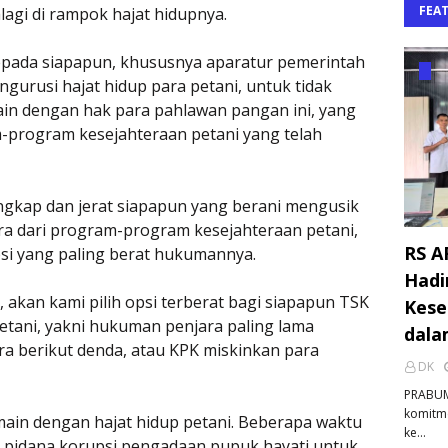
FEA
agi di rampok hajat hidupnya.
epada siapapun, khususnya aparatur pemerintah
gurusi hajat hidup para petani, untuk tidak
ain dengan hak para pahlawan pangan ini, yang
m-program kesejahteraan petani yang telah
angkap dan jerat siapapun yang berani mengusik
a dari program-program kesejahteraan petani,
RS A
psi yang paling berat hukumannya.
Hadi
t, akan kami pilih opsi terberat bagi siapapun TSK
Kese
etani, yakni hukuman penjara paling lama
dala
 berikut denda, atau KPK miskinkan para
DK
PRABUM
komitm
main dengan hajat hidup petani. Beberapa waktu
ke…
k pidana korupsi pengadaan pupuk hayati untuk