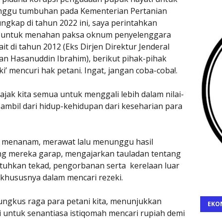
nggu tumbuhan pada Kementerian Pertanian
gkap di tahun 2022 ini, saya perintahkan
K untuk menahan paksa oknum penyelenggara
it di tahun 2012 (Eks Dirjen Direktur Jenderal
an Hasanuddin Ibrahim), berikut pihak-pihak
i’ mencuri hak petani. Ingat, jangan coba-coba!.
jak kita semua untuk menggali lebih dalam nilai-
a ambil dari hidup-kehidupan dari keseharian para
, menanam, merawat lalu menunggu hasil
ang mereka garap, mengajarkan tauladan tentang
uhkan tekad, pengorbanan serta kerelaan luar
i, khususnya dalam mencari rezeki.
ngkus raga para petani kita, menunjukkan
EKO
i untuk senantiasa istiqomah mencari rupiah demi