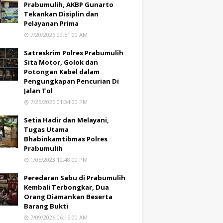
Prabumulih, AKBP Gunarto
Tekankan Disiplin dan
Pelayanan Prima
7/20/2026 09:51:00 AM
Satreskrim Polres Prabumulih
Sita Motor, Golok dan
Potongan Kabel dalam
Pengungkapan Pencurian Di
Jalan Tol
7/25/2026 01:34:00 PM
Setia Hadir dan Melayani,
Tugas Utama
Bhabinkamtibmas Polres
Prabumulih
1/05/2023 10:48:00 PM
Peredaran Sabu di Prabumulih
Kembali Terbongkar, Dua
Orang Diamankan Beserta
Barang Bukti
7/09/2026 06:15:00 AM