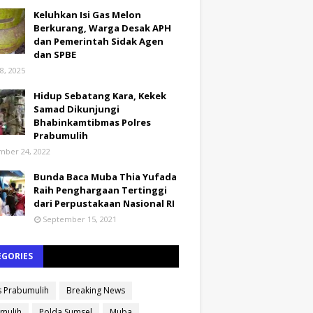
Keluhkan Isi Gas Melon
Berkurang, Warga Desak APH
dan Pemerintah Sidak Agen
dan SPBE
8, 2025
Hidup Sebatang Kara, Kekek
Samad Dikunjungi
Bhabinkamtibmas Polres
Prabumulih
ber 24, 2022
Bunda Baca Muba Thia Yufada
Raih Penghargaan Tertinggi
dari Perpustakaan Nasional RI
September 15, 2021
EGORIES
s Prabumulih
Breaking News
mulih
Polda Sumsel
Muba