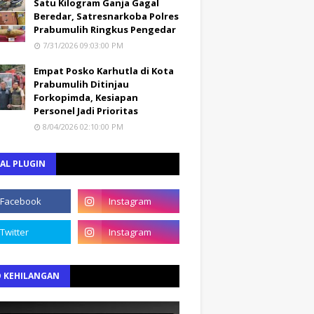
Satu Kilogram Ganja Gagal
Beredar, Satresnarkoba Polres
Prabumulih Ringkus Pengedar
7/31/2026 09:03:00 PM
Empat Posko Karhutla di Kota
Prabumulih Ditinjau
Forkopimda, Kesiapan
Personel Jadi Prioritas
8/04/2026 02:10:00 PM
AL PLUGIN
O KEHILANGAN