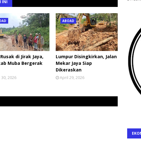
 INI
OAD
ABOAD
 Rusak di Jirak Jaya,
Lumpur Disingkirkan, Jalan
ab Muba Bergerak
Mekar Jaya Siap
Dikeraskan
l 30, 2026
April 29, 2026
EKO