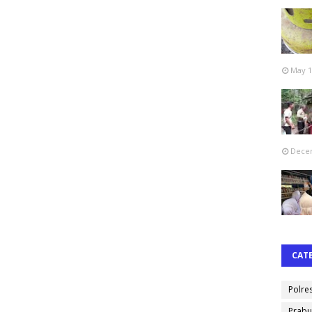
May 1
Decem
CAT
Polre
Prabu