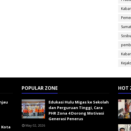
Kabar
Pemer
Sumat
Sosb
pemb
Kabar
Kejak
POPULAR ZONE
HOT 
njau
Edukasi Hulu Migas ke Sekolah
dan Perguruan Tinggi, Cara
PHR Zona 4 Dorong Motivasi
Generasi Penerus
May 02, 2026
i Kota