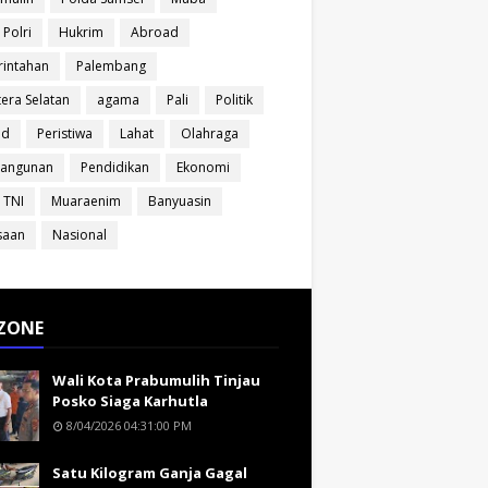
 Polri
Hukrim
Abroad
intahan
Palembang
era Selatan
agama
Pali
Politik
ud
Peristiwa
Lahat
Olahraga
angunan
Pendidikan
Ekonomi
 TNI
Muaraenim
Banyuasin
saan
Nasional
ZONE
Wali Kota Prabumulih Tinjau
Posko Siaga Karhutla
8/04/2026 04:31:00 PM
Satu Kilogram Ganja Gagal