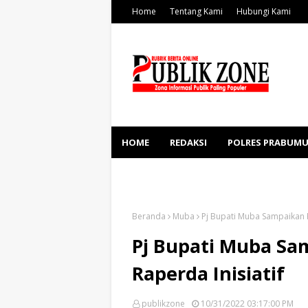
Home
Tentang Kami
Hubungi Kami
HOME
REDAKSI
POLRES PRABUMU
KESEHATAN
SOSBUD
Beranda
Muba
Pj Bupati Muba Sampaikan 
Pj Bupati Muba Sa
Raperda Inisiatif
publikzone
10/31/2022 03:17:00 PM