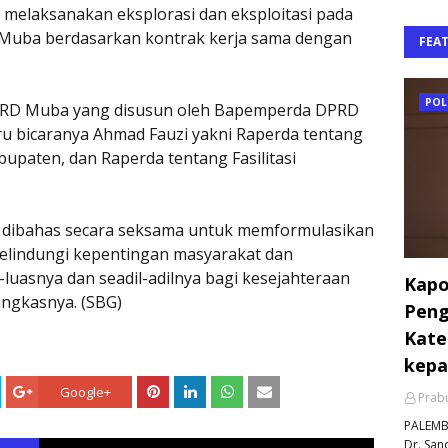
g melaksanakan eksplorasi dan eksploitasi pada
n Muba berdasarkan kontrak kerja sama dengan
FEA
POL
PRD Muba yang disusun oleh Bapemperda DPRD
ru bicaranya Ahmad Fauzi yakni Raperda tentang
paten, dan Raperda tentang Fasilitasi
t dibahas secara seksama untuk memformulasikan
lindungi kepentingan masyarakat dan
uasnya dan seadil-adilnya bagi kesejahteraan
Kapo
ngkasnya. (SBG)
Peng
Kate
kepa
Google+
Prabu
PALEMBA
Dr. Sand