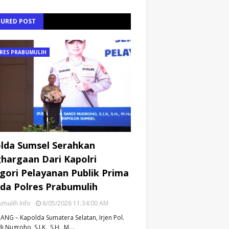
TURED POST
RES PRABUMULIH
lda Sumsel Serahkan
hargaan Dari Kapolri
gori Pelayanan Publik Prima
da Polres Prabumulih
mulih Info
8/05/2026 11:34:00 AM
NG – Kapolda Sumatera Selatan, Irjen Pol.
i Nugroho, S.I.K., S.H., M.…