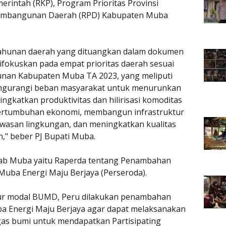
erintah (RKP), Program Prioritas Provinsi
Pembangunan Daerah (RPD) Kabupaten Muba
ahunan daerah yang dituangkan dalam dokumen
okuskan pada empat prioritas daerah sesuai
nan Kabupaten Muba TA 2023, yang meliputi
ngurangi beban masyarakat untuk menurunkan
gkatkan produktivitas dan hilirisasi komoditas
ertumbuhan ekonomi, membangun infrastruktur
awasan lingkungan, dan meningkatkan kualitas
," beber PJ Bupati Muba.
mkab Muba yaitu Raperda tentang Penambahan
uba Energi Maju Berjaya (Perseroda).
ur modal BUMD, Peru dilakukan penambahan
a Energi Maju Berjaya agar dapat melaksanakan
gas bumi untuk mendapatkan Partisipating