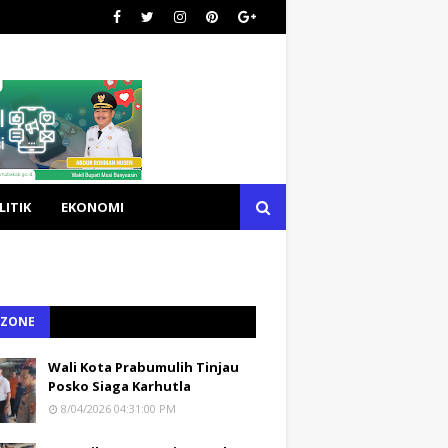
LITIK
EKONOMI
 ZONE
Wali Kota Prabumulih Tinjau
Posko Siaga Karhutla
8/04/2026 04:31:00 PM