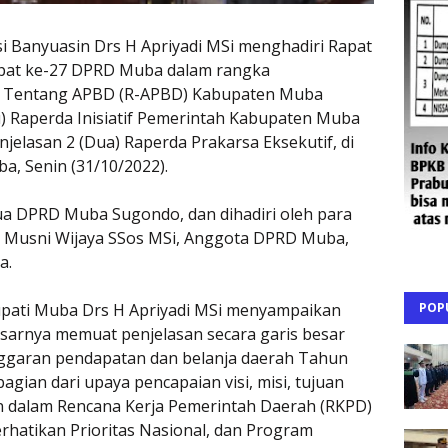
i Banyuasin Drs H Apriyadi MSi menghadiri Rapat
apat ke-27 DPRD Muba dalam rangka
a Tentang APBD (R-APBD) Kabupaten Muba
) Raperda Inisiatif Pemerintah Kabupaten Muba
elasan 2 (Dua) Raperda Prakarsa Eksekutif, di
, Senin (31/10/2022).
ua DPRD Muba Sugondo, dan dihadiri oleh para
a Musni Wijaya SSos MSi, Anggota DPRD Muba,
a.
POP
upati Muba Drs H Apriyadi MSi menyampaikan
sarnya memuat penjelasan secara garis besar
nggaran pendapatan dan belanja daerah Tahun
ian dari upaya pencapaian visi, misi, tujuan
an dalam Rencana Kerja Pemerintah Daerah (RKPD)
atikan Prioritas Nasional, dan Program