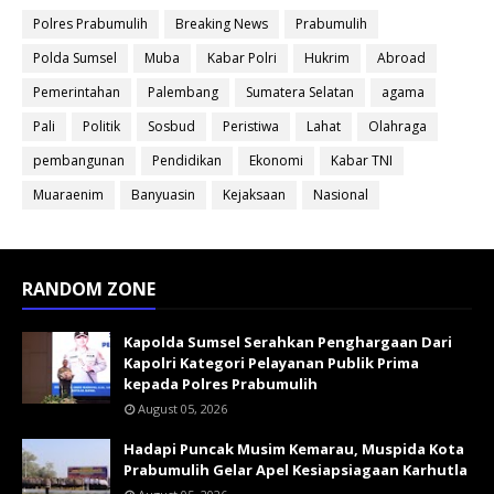
Polres Prabumulih
Breaking News
Prabumulih
Polda Sumsel
Muba
Kabar Polri
Hukrim
Abroad
Pemerintahan
Palembang
Sumatera Selatan
agama
Pali
Politik
Sosbud
Peristiwa
Lahat
Olahraga
pembangunan
Pendidikan
Ekonomi
Kabar TNI
Muaraenim
Banyuasin
Kejaksaan
Nasional
RANDOM ZONE
Kapolda Sumsel Serahkan Penghargaan Dari
Kapolri Kategori Pelayanan Publik Prima
kepada Polres Prabumulih
August 05, 2026
Hadapi Puncak Musim Kemarau, Muspida Kota
Prabumulih Gelar Apel Kesiapsiagaan Karhutla