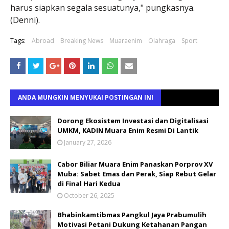
harus siapkan segala sesuatunya," pungkasnya.
(Denni).
Tags:
Abroad
Breaking News
Muaraenim
Olahraga
Sport
ANDA MUNGKIN MENYUKAI POSTINGAN INI
Dorong Ekosistem Investasi dan Digitalisasi
UMKM, KADIN Muara Enim Resmi Di Lantik
January 27, 2026
Cabor Biliar Muara Enim Panaskan Porprov XV
Muba: Sabet Emas dan Perak, Siap Rebut Gelar
di Final Hari Kedua
October 26, 2025
Bhabinkamtibmas Pangkul Jaya Prabumulih
Motivasi Petani Dukung Ketahanan Pangan