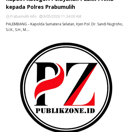
kepada Polres Prabumulih
Prabumulih Info
8/05/2026 11:34:00 AM
PALEMBANG – Kapolda Sumatera Selatan, Irjen Pol. Dr. Sandi Nugroho,
S.I.K., S.H., M.…