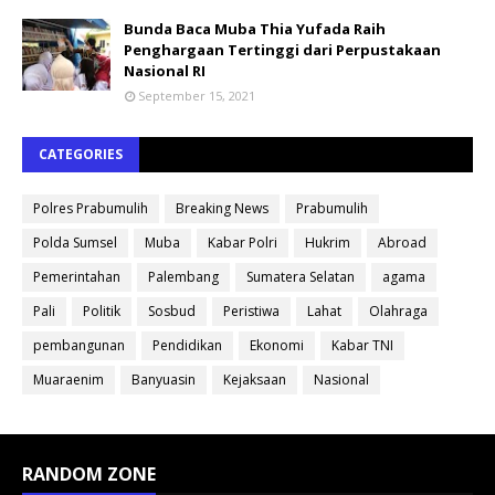
Bunda Baca Muba Thia Yufada Raih
Penghargaan Tertinggi dari Perpustakaan
Nasional RI
September 15, 2021
CATEGORIES
Polres Prabumulih
Breaking News
Prabumulih
Polda Sumsel
Muba
Kabar Polri
Hukrim
Abroad
Pemerintahan
Palembang
Sumatera Selatan
agama
Pali
Politik
Sosbud
Peristiwa
Lahat
Olahraga
pembangunan
Pendidikan
Ekonomi
Kabar TNI
Muaraenim
Banyuasin
Kejaksaan
Nasional
RANDOM ZONE