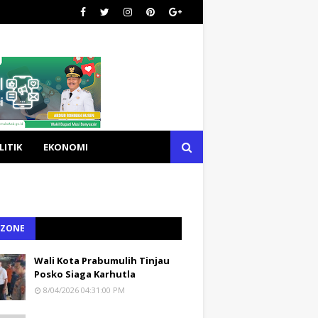
LITIK
EKONOMI
 ZONE
Wali Kota Prabumulih Tinjau
Posko Siaga Karhutla
8/04/2026 04:31:00 PM