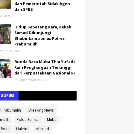
dan Pemerintah Sidak Agen
dan SPBE
8, 2025
Hidup Sebatang Kara, Kekek
Samad Dikunjungi
Bhabinkamtibmas Polres
Prabumulih
ber 24, 2022
Bunda Baca Muba Thia Yufada
Raih Penghargaan Tertinggi
dari Perpustakaan Nasional RI
September 15, 2021
EGORIES
s Prabumulih
Breaking News
mulih
Polda Sumsel
Muba
 Polri
Hukrim
Abroad