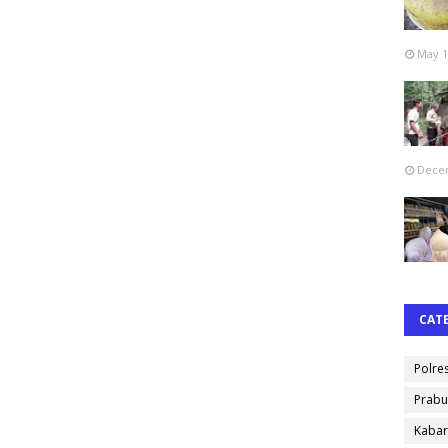
May 1
Decem
CAT
Polre
Prabu
Kabar