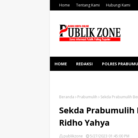
Home
Tentang Kami
Hubungi Kami
HOME
REDAKSI
POLRES PRABUMU
KESEHATAN
SOSBUD
Beranda
Prabumulih
Sekda Prabumulih Ber
Sekda Prabumulih B
Ridho Yahya
publikzone
5/27/2023 01:45:00 PM