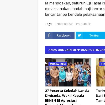
Ia mendoakan, seluruh CJH asal P
melaksanakan ibadah haji lancar s
lancar tanpa kendala pelaksanaan 
Tags:
Pemerintahan
Prabumulih
Facebook
Twitter
ANDA MUNGKIN MENYUKAI POSTINGAN
MUARA ENIM
PE
27 Peserta Sekolah Lansia
Terim
Diwisuda, Wakil Kepala
Dari 
BKKBN RI Apresiasi
Tamb