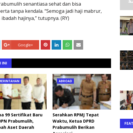
rabumulih senantiasa sehat dan bisa
erta tanpa kendala. “Semoga jadi haji mabrur,
ibadah hajinya,” tutupnya. (RY)
Google+
 INI
MERINTAHAN
ABROAD
a 99 Sertifikat Baru
Serahkan RPMJ Tepat
BPN Prabumulih,
Waktu, Ketua DPRD
FEA
ah Aset Daerah
Prabumulih Berikan