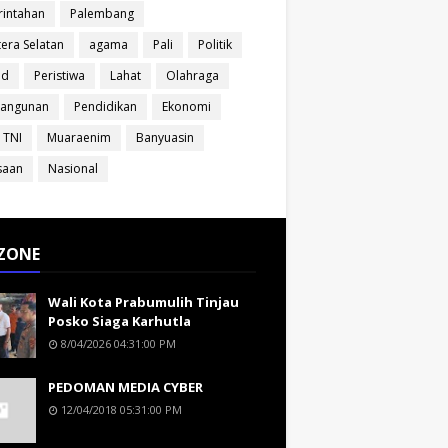
intahan
Palembang
era Selatan
agama
Pali
Politik
ud
Peristiwa
Lahat
Olahraga
angunan
Pendidikan
Ekonomi
 TNI
Muaraenim
Banyuasin
saan
Nasional
ZONE
Wali Kota Prabumulih Tinjau
Posko Siaga Karhutla
8/04/2026 04:31:00 PM
PEDOMAN MEDIA CYBER
12/04/2018 05:31:00 PM