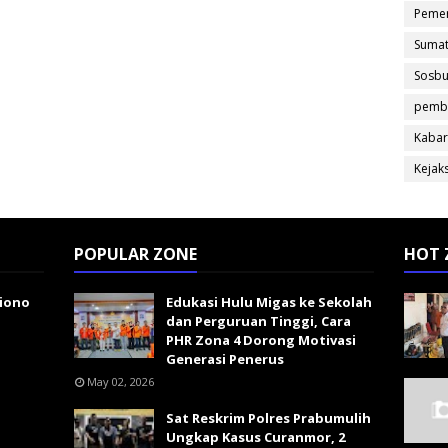
Pemer
Sumat
Sosb
pemb
Kabar
Kejak
POPULAR ZONE
HOT 
giono
Edukasi Hulu Migas ke Sekolah
dan Perguruan Tinggi, Cara
PHR Zona 4 Dorong Motivasi
Generasi Penerus
May 02, 2026
Sat Reskrim Polres Prabumulih
Ungkap Kasus Curanmor, 2