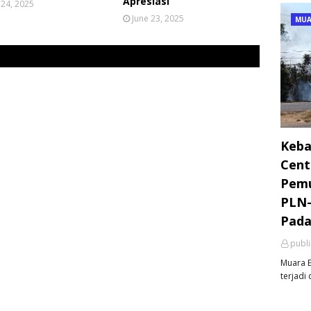
Apresiasi
 24, 2025
June 23, 2025
MUA
Keba
Cent
Pemu
PLN-
Pada
publ
Muara E
terjadi 