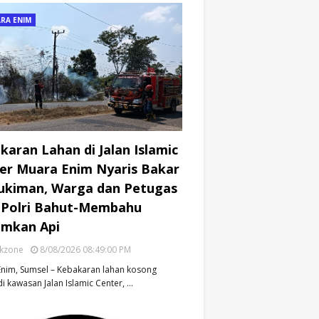
RA ENIM
karan Lahan di Jalan Islamic
er Muara Enim Nyaris Bakar
kiman, Warga dan Petugas
Polri Bahut-Membahu
mkan Api
ikzone
8/08/2026 08:49:00 PM
nim, Sumsel – Kebakaran lahan kosong
di kawasan Jalan Islamic Center, …