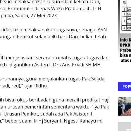
h suci melaksanakan rukun islam kelima. Dan,
al Prabumulih dilepas Wako Prabumulih, Ir H
nda, Sabtu, 27 Mei 2023.
 tidak bisa melaksanakan tugasnya, sebagai ASN
ungan Pemkot selama 40 hari. Dan, beliau telah
ih menjelaskan, secara otomatis tugas-tugas dan
u digantikan Asiten I, Drs Aris Priadi SH MH.
 Turunannya, guna menjalankan tugas Pak Sekda,
iadi, red),” ujar Ridho.
POP
h bisa fokus beribadah guna meraih predikat haji
kan urusan pemerintah sementara waktu. “Iya Pak
a. Urusan Pemkot, sudah ada Pak Asisten I
 beber suami Ir Hj Suryanti Ngesti Rahayu ini.