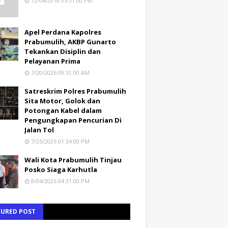
12/04/2018 05:31:00 PM
Apel Perdana Kapolres
Prabumulih, AKBP Gunarto
Tekankan Disiplin dan
Pelayanan Prima
7/20/2026 09:51:00 AM
Satreskrim Polres Prabumulih
Sita Motor, Golok dan
Potongan Kabel dalam
Pengungkapan Pencurian Di
Jalan Tol
7/25/2026 01:34:00 PM
Wali Kota Prabumulih Tinjau
Posko Siaga Karhutla
8/04/2026 04:31:00 PM
TURED POST