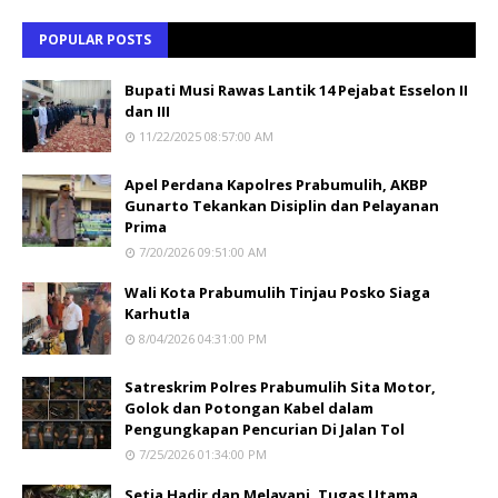
POPULAR POSTS
Bupati Musi Rawas Lantik 14 Pejabat Esselon II
dan III
11/22/2025 08:57:00 AM
Apel Perdana Kapolres Prabumulih, AKBP
Gunarto Tekankan Disiplin dan Pelayanan
Prima
7/20/2026 09:51:00 AM
Wali Kota Prabumulih Tinjau Posko Siaga
Karhutla
8/04/2026 04:31:00 PM
Satreskrim Polres Prabumulih Sita Motor,
Golok dan Potongan Kabel dalam
Pengungkapan Pencurian Di Jalan Tol
7/25/2026 01:34:00 PM
Setia Hadir dan Melayani, Tugas Utama