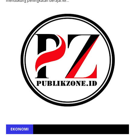
mendukung peningkatan derajat ke…
EKONOMI