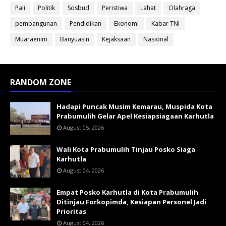
Pali
Politik
Sosbud
Peristiwa
Lahat
Olahraga
pembangunan
Pendidikan
Ekonomi
Kabar TNI
Muaraenim
Banyuasin
Kejaksaan
Nasional
RANDOM ZONE
Hadapi Puncak Musim Kemarau, Muspida Kota
Prabumulih Gelar Apel Kesiapsiagaan Karhutla
August 05, 2026
Wali Kota Prabumulih Tinjau Posko Siaga
Karhutla
August 04, 2026
Empat Posko Karhutla di Kota Prabumulih
Ditinjau Forkopimda, Kesiapan Personel Jadi
Prioritas
August 04, 2026