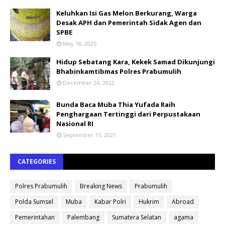
Keluhkan Isi Gas Melon Berkurang, Warga
Desak APH dan Pemerintah Sidak Agen dan
SPBE
May 18, 2025
Hidup Sebatang Kara, Kekek Samad Dikunjungi
Bhabinkamtibmas Polres Prabumulih
December 24, 2022
Bunda Baca Muba Thia Yufada Raih
Penghargaan Tertinggi dari Perpustakaan
Nasional RI
September 15, 2021
CATEGORIES
Polres Prabumulih
Breaking News
Prabumulih
Polda Sumsel
Muba
Kabar Polri
Hukrim
Abroad
Pemerintahan
Palembang
Sumatera Selatan
agama