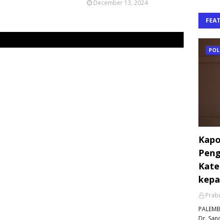
December 13, 2024
FEA
POL
Kapo
Peng
Kate
kepa
Prabu
PALEMBA
Dr. Sand