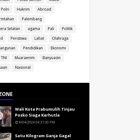
 Polri
Hukrim
Abroad
intahan
Palembang
era Selatan
agama
Pali
Politik
ud
Peristiwa
Lahat
Olahraga
angunan
Pendidikan
Ekonomi
 TNI
Muaraenim
Banyuasin
saan
Nasional
ZONE
Wali Kota Prabumulih Tinjau
Posko Siaga Karhutla
8/04/2026 04:31:00 PM
Satu Kilogram Ganja Gagal