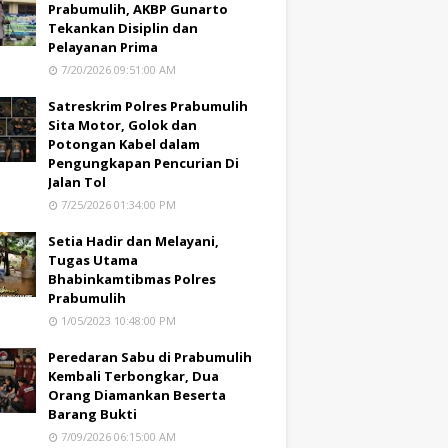
Prabumulih, AKBP Gunarto
Tekankan Disiplin dan
Pelayanan Prima
7/20/2026 09:51:00 AM
Satreskrim Polres Prabumulih
Sita Motor, Golok dan
Potongan Kabel dalam
Pengungkapan Pencurian Di
Jalan Tol
7/25/2026 01:34:00 PM
Setia Hadir dan Melayani,
Tugas Utama
Bhabinkamtibmas Polres
Prabumulih
1/05/2023 10:48:00 PM
Peredaran Sabu di Prabumulih
Kembali Terbongkar, Dua
Orang Diamankan Beserta
Barang Bukti
7/09/2026 06:15:00 AM