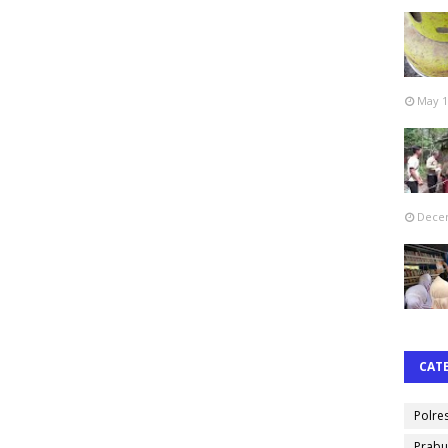
May 1
Decem
CAT
Polre
Prabu