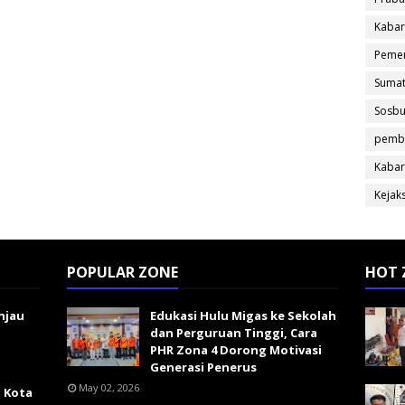
Kabar
Pemer
Sumat
Sosb
pemb
Kabar
Kejak
POPULAR ZONE
HOT 
njau
Edukasi Hulu Migas ke Sekolah
dan Perguruan Tinggi, Cara
PHR Zona 4 Dorong Motivasi
Generasi Penerus
May 02, 2026
i Kota