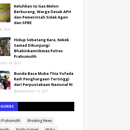
Keluhkan Isi Gas Melon
Berkurang, Warga Desak APH
dan Pemerintah Sidak Agen
dan SPBE
8, 2025
Hidup Sebatang Kara, Kekek
Samad Dikunjungi
Bhabinkamtibmas Polres
Prabumulih
ber 24, 2022
Bunda Baca Muba Thia Yufada
Raih Penghargaan Tertinggi
dari Perpustakaan Nasional RI
September 15, 2021
EGORIES
s Prabumulih
Breaking News
mulih
Polda Sumsel
Muba