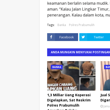
keamanan berlalin selama mudik. H
aman. “Kalau Jalan Lingkar Timur,
penerangan. Kalau dalam kota, m
Tags:
Banka
Polres Prabumulih
Facebook
Twitter
ANDA MUNGKIN MENYUKAI POSTINGAN
BANKA
BA
1,3 Milliar Uang Koperasi
Jual 
Digelapkan, Sat Reskrim
Diger
Polres Prabumulih
Janu