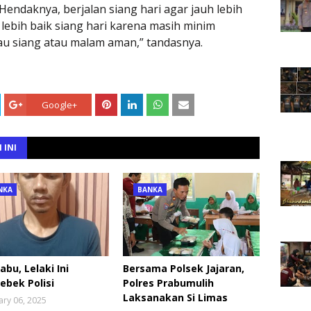
endaknya, berjalan siang hari agar jauh lebih
 lebih baik siang hari karena masih minim
au siang atau malam aman,” tandasnya.
Google+
 INI
NKA
BANKA
Sabu, Lelaki Ini
Bersama Polsek Jajaran,
ebek Polisi
Polres Prabumulih
Laksanakan Si Limas
ary 06, 2025