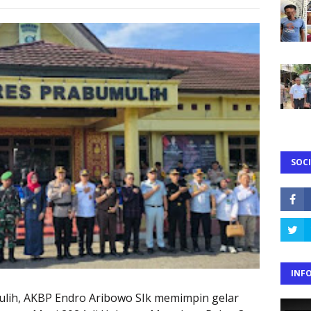
SOCI
INF
ih, AKBP Endro Aribowo SIk memimpin gelar