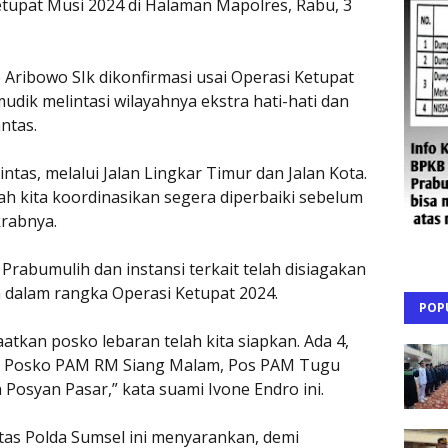
tupat Musi 2024 di Halaman Mapolres, Rabu, 3
Aribowo SIk dikonfirmasi usai Operasi Ketupat
dik melintasi wilayahnya ekstra hati-hati dan
ntas.
intas, melalui Jalan Lingkar Timur dan Jalan Kota.
elah kita koordinasikan segera diperbaiki sebelum
krabnya.
 Prabumulih dan instansi terkait telah disiagakan
n dalam rangka Operasi Ketupat 2024.
POP
tkan posko lebaran telah kita siapkan. Ada 4,
an. Posko PAM RM Siang Malam, Pos PAM Tugu
osyan Pasar,” kata suami Ivone Endro ini.
tas Polda Sumsel ini menyarankan, demi