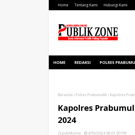
Home
Tentang Kami
Hubungi Kami
HOME
REDAKSI
POLRES PRABUMU
KESEHATAN
SOSBUD
Beranda
Polres Prabumulih
Kapolres Prab
Kapolres Prabumul
2024
publikzone
4/03/2024 08:01:00 PM