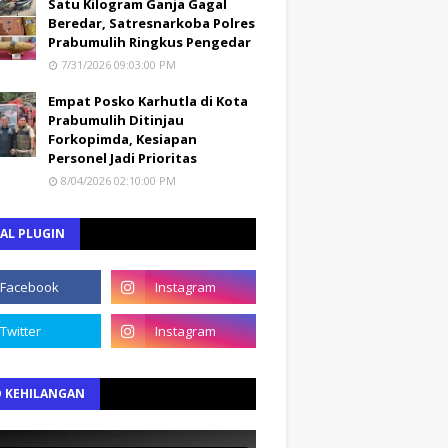
Satu Kilogram Ganja Gagal
Beredar, Satresnarkoba Polres
Prabumulih Ringkus Pengedar
7/31/2026 09:03:00 PM
Empat Posko Karhutla di Kota
Prabumulih Ditinjau
Forkopimda, Kesiapan
Personel Jadi Prioritas
8/04/2026 02:10:00 PM
AL PLUGIN
O KEHILANGAN