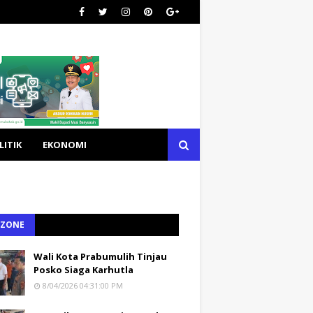
LITIK
EKONOMI
 ZONE
Wali Kota Prabumulih Tinjau
Posko Siaga Karhutla
8/04/2026 04:31:00 PM