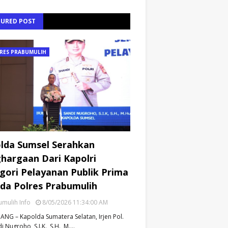
TURED POST
RES PRABUMULIH
lda Sumsel Serahkan
hargaan Dari Kapolri
gori Pelayanan Publik Prima
da Polres Prabumulih
mulih Info
8/05/2026 11:34:00 AM
NG – Kapolda Sumatera Selatan, Irjen Pol.
i Nugroho, S.I.K., S.H., M.…