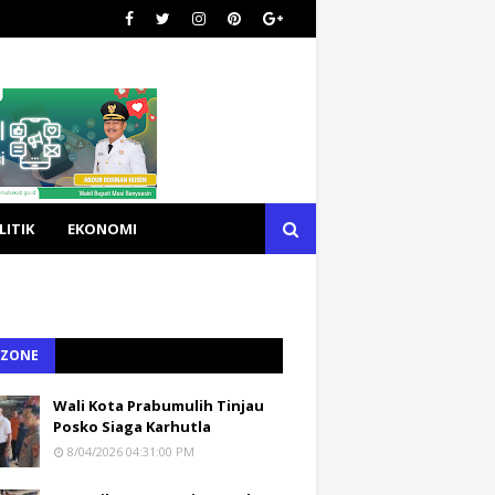
LITIK
EKONOMI
 ZONE
Wali Kota Prabumulih Tinjau
Posko Siaga Karhutla
8/04/2026 04:31:00 PM