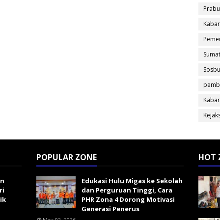
Prabu
Kabar
Pemer
Sumat
Sosb
pemb
Kabar
Kejak
POPULAR ZONE
HOT 
an
Edukasi Hulu Migas ke Sekolah
ri
dan Perguruan Tinggi, Cara
ik
PHR Zona 4 Dorong Motivasi
Generasi Penerus
May 02, 2026