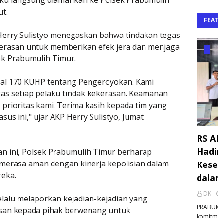
ut.
FEA
erry Sulistyo menegaskan bahwa tindakan tegas
kerasan untuk memberikan efek jera dan menjaga
ek Prabumulih Timur.
asal 170 KUHP tentang Pengeroyokan. Kami
s setiap pelaku tindak kekerasan. Keamanan
 prioritas kami. Terima kasih kepada tim yang
us ini," ujar AKP Herry Sulistyo, Jumat
RS A
Hadi
 ini, Polsek Prabumulih Timur berharap
merasa aman dengan kinerja kepolisian dalam
Kese
eka.
dala
DK
lalu melaporkan kejadian-kejadian yang
PRABUM
asan kepada pihak berwenang untuk
komitm