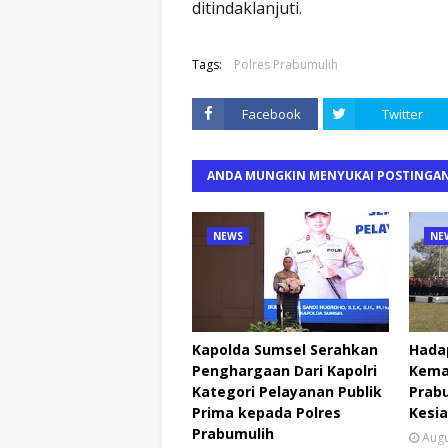
ditindaklanjuti.
Tags:
Polres Prabumulih
Facebook
Twitter
ANDA MUNGKIN MENYUKAI POSTINGAN
NEWS
NE
Kapolda Sumsel Serahkan
Hada
Penghargaan Dari Kapolri
Kema
Kategori Pelayanan Publik
Prabu
Prima kepada Polres
Kesia
Prabumulih
Augu