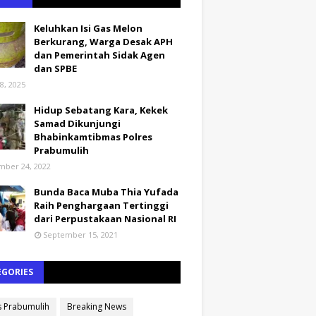
Keluhkan Isi Gas Melon
Berkurang, Warga Desak APH
dan Pemerintah Sidak Agen
dan SPBE
8, 2025
Hidup Sebatang Kara, Kekek
Samad Dikunjungi
Bhabinkamtibmas Polres
Prabumulih
ber 24, 2022
Bunda Baca Muba Thia Yufada
Raih Penghargaan Tertinggi
dari Perpustakaan Nasional RI
September 15, 2021
EGORIES
s Prabumulih
Breaking News