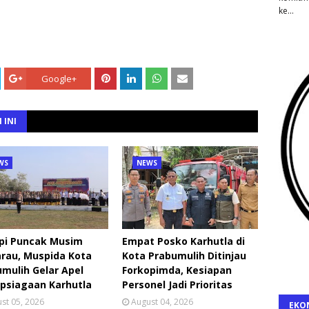
ke…
Google+
 INI
WS
NEWS
pi Puncak Musim
Empat Posko Karhutla di
rau, Muspida Kota
Kota Prabumulih Ditinjau
mulih Gelar Apel
Forkopimda, Kesiapan
psiagaan Karhutla
Personel Jadi Prioritas
st 05, 2026
August 04, 2026
EKO