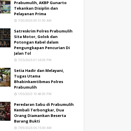
Prabumulih, AKBP Gunarto
Tekankan Disiplin dan
Pelayanan Prima
7/20/2026 09:51:00 AM
Satreskrim Polres Prabumulih
Sita Motor, Golok dan
Potongan Kabel dalam
Pengungkapan Pencurian Di
Jalan Tol
7/25/2026 01:34:00 PM
Setia Hadir dan Melayani,
Tugas Utama
Bhabinkamtibmas Polres
Prabumulih
1/05/2023 10:48:00 PM
Peredaran Sabu di Prabumulih
Kembali Terbongkar, Dua
Orang Diamankan Beserta
Barang Bukti
7/09/2026 06:15:00 AM