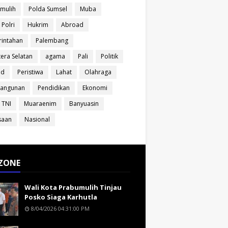
mulih
Polda Sumsel
Muba
 Polri
Hukrim
Abroad
intahan
Palembang
era Selatan
agama
Pali
Politik
ud
Peristiwa
Lahat
Olahraga
angunan
Pendidikan
Ekonomi
 TNI
Muaraenim
Banyuasin
saan
Nasional
ZONE
Wali Kota Prabumulih Tinjau
Posko Siaga Karhutla
8/04/2026 04:31:00 PM