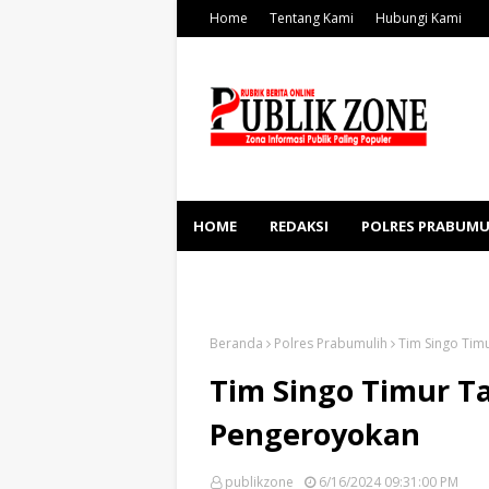
Home
Tentang Kami
Hubungi Kami
HOME
REDAKSI
POLRES PRABUMU
KESEHATAN
SOSBUD
Beranda
Polres Prabumulih
Tim Singo Tim
Tim Singo Timur T
Pengeroyokan
publikzone
6/16/2024 09:31:00 PM