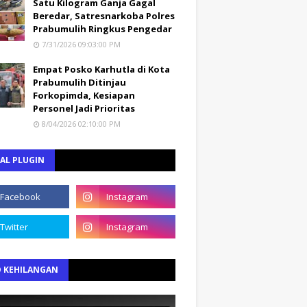
Satu Kilogram Ganja Gagal
Beredar, Satresnarkoba Polres
Prabumulih Ringkus Pengedar
7/31/2026 09:03:00 PM
Empat Posko Karhutla di Kota
Prabumulih Ditinjau
Forkopimda, Kesiapan
Personel Jadi Prioritas
8/04/2026 02:10:00 PM
AL PLUGIN
O KEHILANGAN