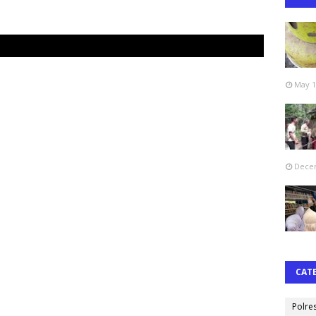
May 1
Decem
CAT
Polre