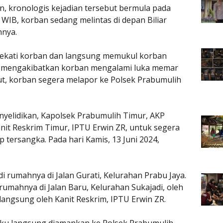
, kronologis kejadian tersebut bermula pada
0 WIB, korban sedang melintas di depan Biliar
nnya.
ndekati korban dan langsung memukul korban
is, mengakibatkan korban mengalami luka memar
but, korban segera melapor ke Polsek Prabumulih
nyelidikan, Kapolsek Prabumulih Timur, AKP
nit Reskrim Timur, IPTU Erwin ZR, untuk segera
ersangka. Pada hari Kamis, 13 Juni 2024,
i rumahnya di Jalan Gurati, Kelurahan Prabu Jaya.
 rumahnya di Jalan Baru, Kelurahan Sukajadi, oleh
angsung oleh Kanit Reskrim, IPTU Erwin ZR.
aku langsung diamankan ke Polsek Prabumulih