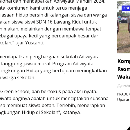
sional dan mendapatkan Adiwiyata Mandiri 2024.
yata komitmen kami untuk terus menjaga
POL
saan hidup bersih di kalangan siswa dan warga
akan siswa siswi SDN 16 Lawang Kidul untuk
an makan, melainkan dengan membawa tempat
bagai upaya kecil yang berdampak besar dari
olah," ujar Yustanti.
 mendapatkan penghargaan sekolah Adiwiyata
Komp
 tanggung jawab moral. Program Adiwiyata
Resm
 Lingkungan Hidup yang bertujuan meningkatkan
Waka
n warga sekolah.
Prabu
 Green School, dan berfokus pada aksi nyata.
PRABUM
iyata baginya adalah untuk menciptakan suasana
Upacara
isa membuat siswa betah. Terlebih, menerapkan
gkungan Hidup di Sekolah", katanya.