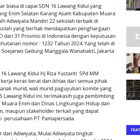
uar biasa di capai SDN 16 Lawang Kidul yang
jung Enim Selatan Karang Asam Kabupaten Muara
h Adiwiyata Mandiri 22 sekolah terbaik di
sekolah yang berhak mendapatkan penghargaan
D dari 31 Provinsi di Indonesia dengan keputusan
hutanan nomor : 1232 Tahun 2024. Yang telah di
Ir Soejarwo Gedung Manggala Wanabakti, Jakarta
16 Lawang Kidul Hj Riza Yustanti SPd MM
erja keras berat dan ikhlas dari semua pihak
anak murid, wali murid paguyuban komite yang
 Lawang Kidul ini, terimakasih juga pembimbing
n Muara Enim dan Dinas Lingkungan Hidup dan
, maupun stakeholder terkait yang dapat
ri perusahaan PT Pamapersada.
FEA
r dari Adiwiyata, Mulai Adiwiyata tingkat