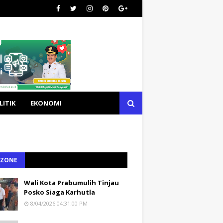
LITIK
EKONOMI
 ZONE
Wali Kota Prabumulih Tinjau
Posko Siaga Karhutla
8/04/2026 04:31:00 PM