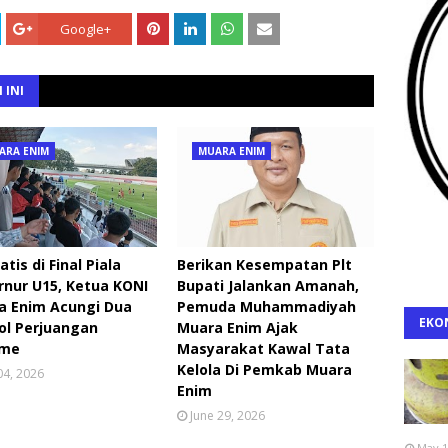
Google+
 INI
ARA ENIM
MUARA ENIM
tis di Final Piala
Berikan Kesempatan Plt
nur U15, Ketua KONI
Bupati Jalankan Amanah,
a Enim Acungi Dua
Pemuda Muhammadiyah
EKO
ol Perjuangan
Muara Enim Ajak
ime
Masyarakat Kawal Tata
Kelola Di Pemkab Muara
 04, 2026
Enim
June 29, 2026
May 1