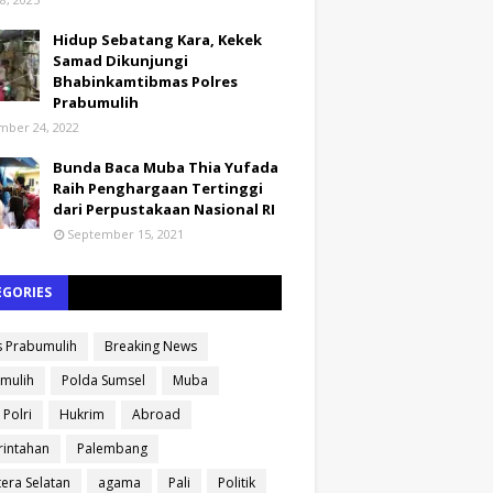
Hidup Sebatang Kara, Kekek
Samad Dikunjungi
Bhabinkamtibmas Polres
Prabumulih
ber 24, 2022
Bunda Baca Muba Thia Yufada
Raih Penghargaan Tertinggi
dari Perpustakaan Nasional RI
September 15, 2021
EGORIES
s Prabumulih
Breaking News
mulih
Polda Sumsel
Muba
 Polri
Hukrim
Abroad
intahan
Palembang
era Selatan
agama
Pali
Politik