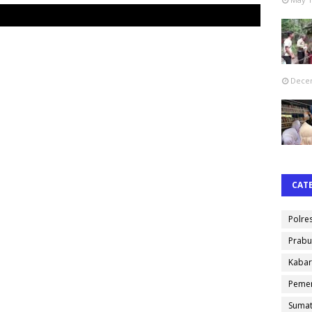
Decem
CAT
Polre
Prabu
Kabar
Pemer
Sumat