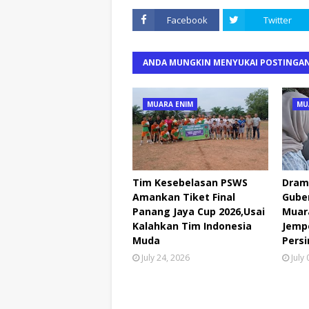
Facebook
Twitter
ANDA MUNGKIN MENYUKAI POSTINGAN
MUARA ENIM
MU
Tim Kesebelasan PSWS
Drama
Amankan Tiket Final
Guber
Panang Jaya Cup 2026,Usai
Muar
Kalahkan Tim Indonesia
Jemp
Muda
Pers
July 24, 2026
July