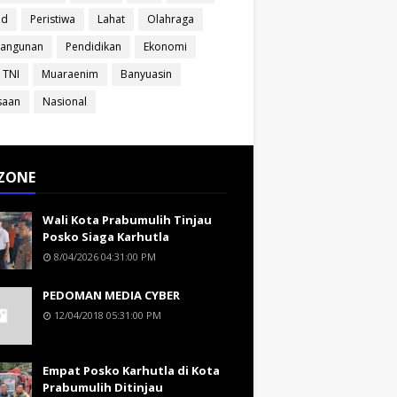
ud
Peristiwa
Lahat
Olahraga
angunan
Pendidikan
Ekonomi
 TNI
Muaraenim
Banyuasin
saan
Nasional
ZONE
Wali Kota Prabumulih Tinjau
Posko Siaga Karhutla
8/04/2026 04:31:00 PM
PEDOMAN MEDIA CYBER
12/04/2018 05:31:00 PM
Empat Posko Karhutla di Kota
Prabumulih Ditinjau