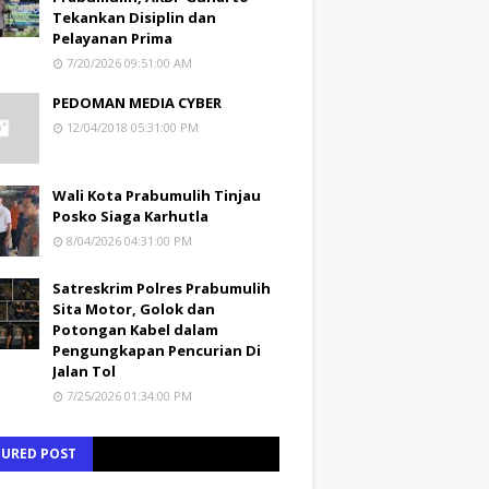
Tekankan Disiplin dan
Pelayanan Prima
7/20/2026 09:51:00 AM
PEDOMAN MEDIA CYBER
12/04/2018 05:31:00 PM
Wali Kota Prabumulih Tinjau
Posko Siaga Karhutla
8/04/2026 04:31:00 PM
Satreskrim Polres Prabumulih
Sita Motor, Golok dan
Potongan Kabel dalam
Pengungkapan Pencurian Di
Jalan Tol
7/25/2026 01:34:00 PM
TURED POST