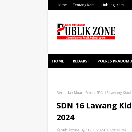
Home
Tentang Kami
Hubungi Kami
HOME
REDAKSI
POLRES PRABUMU
KESEHATAN
SOSBUD
Beranda
Muara Enim
SDN 16 Lawang Kidul 
SDN 16 Lawang Kid
2024
publikzone
10/05/2024 07:28:00 PM