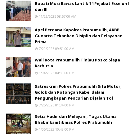
Bupati Musi Rawas Lantik 14 Pejabat Esselon II
dan III
11/22/2025 08:57:00 AM
Apel Perdana Kapolres Prabumulih, AKBP
Gunarto Tekankan Disiplin dan Pelayanan
Prima
7/20/2026 09:51:00 AM
Wali Kota Prabumulih Tinjau Posko Siaga
Karhutla
8/04/2026 04:31:00 PM
Satreskrim Polres Prabumulih Sita Motor,
Golok dan Potongan Kabel dalam
Pengungkapan Pencurian Di Jalan Tol
7/25/2026 01:34:00 PM
Setia Hadir dan Melayani, Tugas Utama
Bhabinkamtibmas Polres Prabumulih
1/05/2023 10:48:00 PM