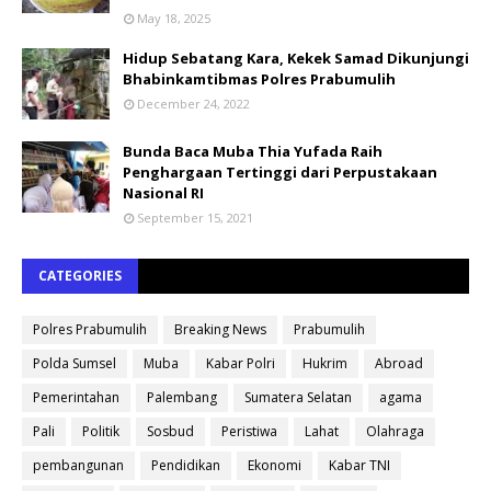
May 18, 2025
Hidup Sebatang Kara, Kekek Samad Dikunjungi
Bhabinkamtibmas Polres Prabumulih
December 24, 2022
Bunda Baca Muba Thia Yufada Raih
Penghargaan Tertinggi dari Perpustakaan
Nasional RI
September 15, 2021
CATEGORIES
Polres Prabumulih
Breaking News
Prabumulih
Polda Sumsel
Muba
Kabar Polri
Hukrim
Abroad
Pemerintahan
Palembang
Sumatera Selatan
agama
Pali
Politik
Sosbud
Peristiwa
Lahat
Olahraga
pembangunan
Pendidikan
Ekonomi
Kabar TNI