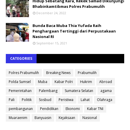
Hidup Sebatang Kara, Kekek Samad Dikunjungi
Bhabinkamtibmas Polres Prabumulih
December 24, 2022
Bunda Baca Muba Thia Yufada Raih
Penghargaan Tertinggi dari Perpustakaan
Nasional RI
September 15, 2021
CATEGORIES
Polres Prabumulih
Breaking News
Prabumulih
Polda Sumsel
Muba
Kabar Polri
Hukrim
Abroad
Pemerintahan
Palembang
Sumatera Selatan
agama
Pali
Politik
Sosbud
Peristiwa
Lahat
Olahraga
pembangunan
Pendidikan
Ekonomi
Kabar TNI
Muaraenim
Banyuasin
Kejaksaan
Nasional