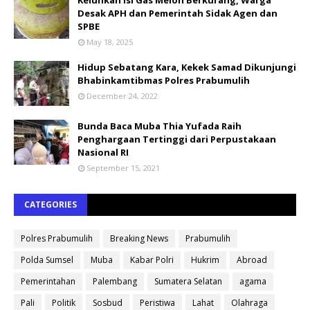
Desak APH dan Pemerintah Sidak Agen dan
SPBE
May 18, 2025
Hidup Sebatang Kara, Kekek Samad Dikunjungi
Bhabinkamtibmas Polres Prabumulih
December 24, 2022
Bunda Baca Muba Thia Yufada Raih
Penghargaan Tertinggi dari Perpustakaan
Nasional RI
September 15, 2021
CATEGORIES
Polres Prabumulih
Breaking News
Prabumulih
Polda Sumsel
Muba
Kabar Polri
Hukrim
Abroad
Pemerintahan
Palembang
Sumatera Selatan
agama
Pali
Politik
Sosbud
Peristiwa
Lahat
Olahraga