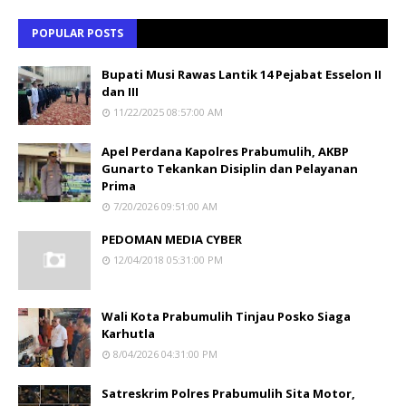
POPULAR POSTS
Bupati Musi Rawas Lantik 14 Pejabat Esselon II
dan III
11/22/2025 08:57:00 AM
Apel Perdana Kapolres Prabumulih, AKBP
Gunarto Tekankan Disiplin dan Pelayanan
Prima
7/20/2026 09:51:00 AM
PEDOMAN MEDIA CYBER
12/04/2018 05:31:00 PM
Wali Kota Prabumulih Tinjau Posko Siaga
Karhutla
8/04/2026 04:31:00 PM
Satreskrim Polres Prabumulih Sita Motor,