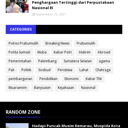
Penghargaan Tertinggi dari Perpustakaan
Nasional RI
September 15, 2021
CATEGORIES
Polres Prabumulih
Breaking News
Prabumulih
Polda Sumsel
Muba
Kabar Polri
Hukrim
Abroad
Pemerintahan
Palembang
Sumatera Selatan
agama
Pali
Politik
Sosbud
Peristiwa
Lahat
Olahraga
pembangunan
Pendidikan
Ekonomi
Kabar TNI
Muaraenim
Banyuasin
Kejaksaan
Nasional
RANDOM ZONE
Hadapi Puncak Musim Kemarau, Muspida Kota