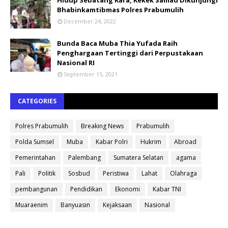
Bhabinkamtibmas Polres Prabumulih
December 24, 2022
Bunda Baca Muba Thia Yufada Raih
Penghargaan Tertinggi dari Perpustakaan
Nasional RI
September 15, 2021
CATEGORIES
Polres Prabumulih
Breaking News
Prabumulih
Polda Sumsel
Muba
Kabar Polri
Hukrim
Abroad
Pemerintahan
Palembang
Sumatera Selatan
agama
Pali
Politik
Sosbud
Peristiwa
Lahat
Olahraga
pembangunan
Pendidikan
Ekonomi
Kabar TNI
Muaraenim
Banyuasin
Kejaksaan
Nasional