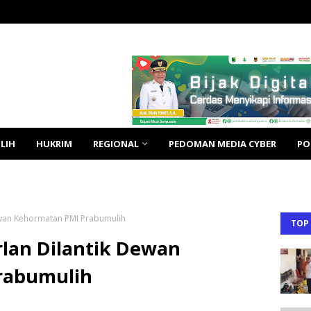
LIH
HUKRIM
REGIONAL
PEDOMAN MEDIA CYBER
PO
Dewan Kehormatan PMI Prabumulih
TOP
rlan Dilantik Dewan
rabumulih