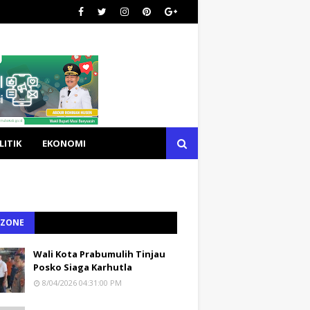
LITIK
EKONOMI
 ZONE
Wali Kota Prabumulih Tinjau
Posko Siaga Karhutla
8/04/2026 04:31:00 PM