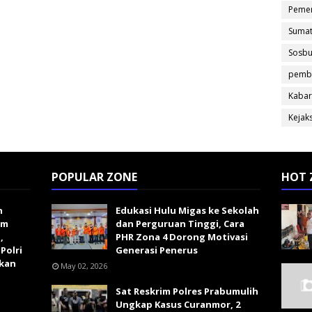
Pemer
Sumat
Sosb
pemb
Kabar
Kejak
POPULAR ZONE
HOT 
n
Edukasi Hulu Migas ke Sekolah
im
dan Perguruan Tinggi, Cara
,
PHR Zona 4 Dorong Motivasi
Polri
Generasi Penerus
kan
May 02, 2026
Sat Reskrim Polres Prabumulih
Ungkap Kasus Curanmor, 2