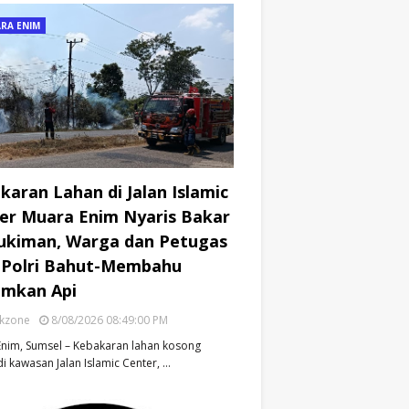
RA ENIM
karan Lahan di Jalan Islamic
er Muara Enim Nyaris Bakar
kiman, Warga dan Petugas
Polri Bahut-Membahu
mkan Api
ikzone
8/08/2026 08:49:00 PM
nim, Sumsel – Kebakaran lahan kosong
di kawasan Jalan Islamic Center, …