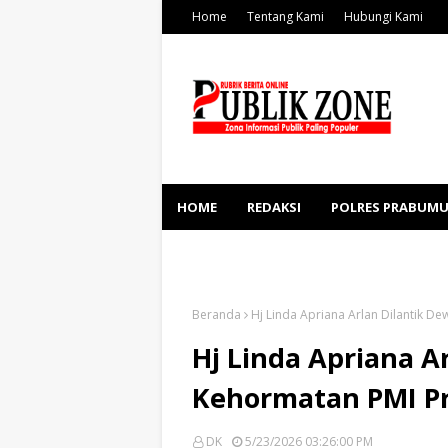
Home
Tentang Kami
Hubungi Kami
HOME
REDAKSI
POLRES PRABUMU
KESEHATAN
SOSBUD
Beranda
Hj Linda Apriana Arlan Dilantik 
Hj Linda Apriana A
Kehormatan PMI P
DK
5/23/2026 03:26:00 PM