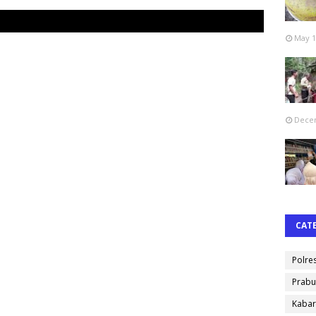
May 1
Decem
CAT
Polre
Prabu
Kabar