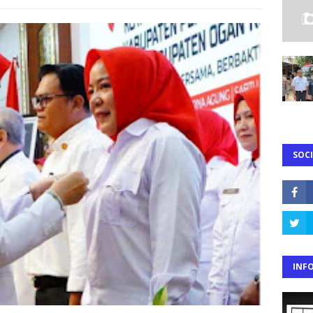
SOCI
INF