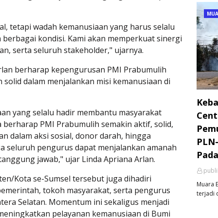
MUA
al, tetapi wadah kemanusiaan yang harus selalu
berbagai kondisi. Kami akan memperkuat sinergi
n, serta seluruh stakeholder," ujarnya.
 Arlan berharap kepengurusan PMI Prabumulih
n solid dalam menjalankan misi kemanusiaan di
Keba
aan yang selalu hadir membantu masyarakat
Cent
a berharap PMI Prabumulih semakin aktif, solid,
Pemu
 dalam aksi sosial, donor darah, hingga
PLN-
a seluruh pengurus dapat menjalankan amanah
Pada
tanggung jawab," ujar Linda Apriana Arlan.
publ
n/Kota se-Sumsel tersebut juga dihadiri
Muara E
pemerintah, tokoh masyarakat, serta pengurus
terjadi 
atera Selatan. Momentum ini sekaligus menjadi
meningkatkan pelayanan kemanusiaan di Bumi