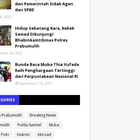
dan Pemerintah Sidak Agen
dan SPBE
8, 2025
Hidup Sebatang Kara, Kekek
Samad Dikunjungi
Bhabinkamtibmas Polres
Prabumulih
ber 24, 2022
Bunda Baca Muba Thia Yufada
Raih Penghargaan Tertinggi
dari Perpustakaan Nasional RI
September 15, 2021
EGORIES
s Prabumulih
Breaking News
mulih
Polda Sumsel
Muba
 Polri
Hukrim
Abroad