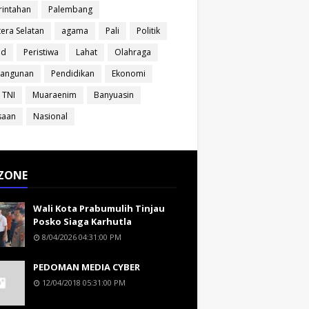
intahan
Palembang
era Selatan
agama
Pali
Politik
ud
Peristiwa
Lahat
Olahraga
angunan
Pendidikan
Ekonomi
 TNI
Muaraenim
Banyuasin
saan
Nasional
ZONE
Wali Kota Prabumulih Tinjau
Posko Siaga Karhutla
8/04/2026 04:31:00 PM
PEDOMAN MEDIA CYBER
12/04/2018 05:31:00 PM