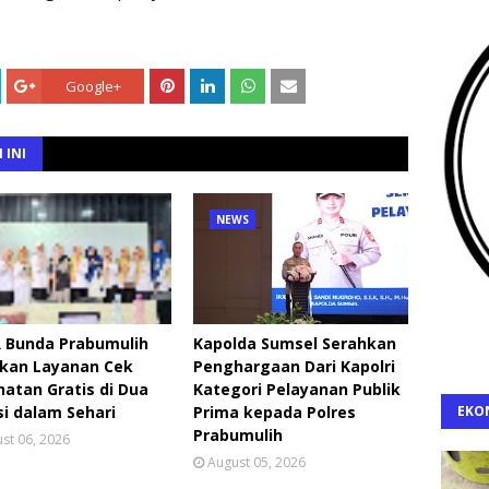
Google+
 INI
NEWS
R Bunda Prabumulih
Kapolda Sumsel Serahkan
rkan Layanan Cek
Penghargaan Dari Kapolri
atan Gratis di Dua
Kategori Pelayanan Publik
i dalam Sehari
Prima kepada Polres
EKO
Prabumulih
st 06, 2026
August 05, 2026