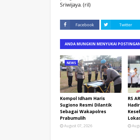
Sriwijaya. (ril)
Facebook
Twitter
ANDA MUNGKIN MENYUKAI POSTINGAN
NEWS
Kompol Idham Haris
RS A
Sugiono Resmi Dilantik
Hadi
Sebagai Wakapolres
Keseh
Prabumulih
Lokas
August 07, 2026
Augu