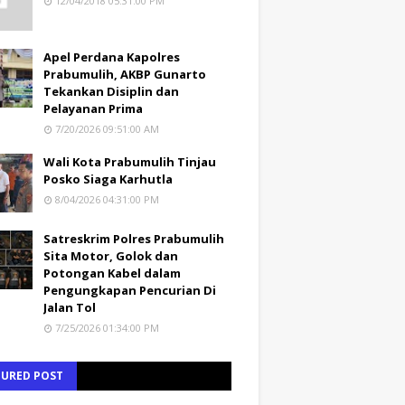
12/04/2018 05:31:00 PM
Apel Perdana Kapolres
Prabumulih, AKBP Gunarto
Tekankan Disiplin dan
Pelayanan Prima
7/20/2026 09:51:00 AM
Wali Kota Prabumulih Tinjau
Posko Siaga Karhutla
8/04/2026 04:31:00 PM
Satreskrim Polres Prabumulih
Sita Motor, Golok dan
Potongan Kabel dalam
Pengungkapan Pencurian Di
Jalan Tol
7/25/2026 01:34:00 PM
TURED POST