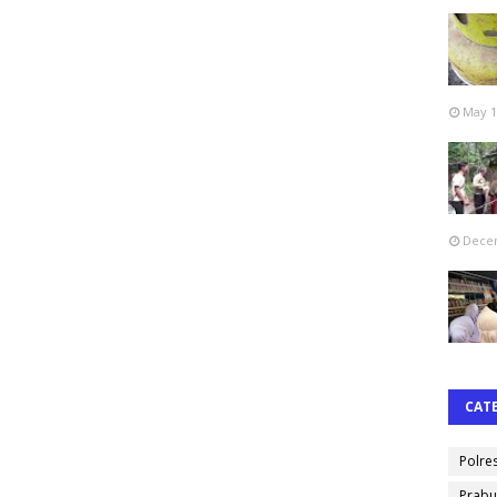
May 1
Decem
CAT
Polre
Prabu