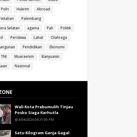
 Polri
Hukrim
Abroad
intahan
Palembang
era Selatan
agama
Pali
Politik
ud
Peristiwa
Lahat
Olahraga
angunan
Pendidikan
Ekonomi
 TNI
Muaraenim
Banyuasin
saan
Nasional
ZONE
Wali Kota Prabumulih Tinjau
Posko Siaga Karhutla
8/04/2026 04:31:00 PM
Satu Kilogram Ganja Gagal