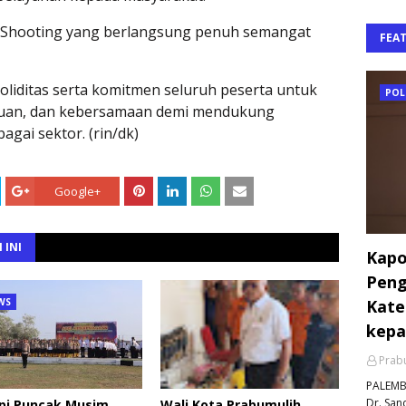
n Shooting yang berlangsung penuh semangat
FEA
liditas serta komitmen seluruh peserta untuk
POL
atuan, dan kebersamaan demi mendukung
gai sektor. (rin/dk)
Google+
 INI
Kapo
Peng
Kate
WS
kepa
Prabu
PALEMBA
Dr. Sand
pi Puncak Musim
Wali Kota Prabumulih