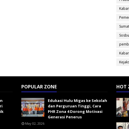
Kabar
Pemer
Sumat
Sosb
pemb
Kabar
Kejak
POPULAR ZONE
HOT 
an
Edukasi Hulu Migas ke Sekolah
ri
dan Perguruan Tinggi, Cara
ik
PHR Zona 4 Dorong Motivasi
Generasi Penerus
May 02, 2026