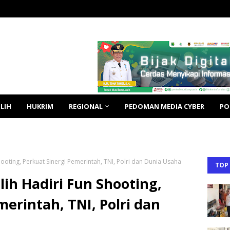
LIH
HUKRIM
REGIONAL
PEDOMAN MEDIA CYBER
PO
ooting, Perkuat Sinergi Pemerintah, TNI, Polri dan Dunia Usaha
TOP
ih Hadiri Fun Shooting,
merintah, TNI, Polri dan