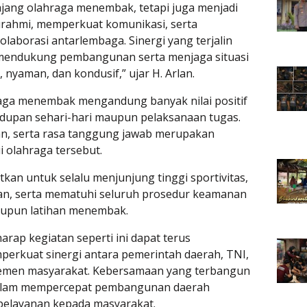
ajang olahraga menembak, tetapi juga menjadi
rahmi, memperkuat komunikasi, serta
aborasi antarlembaga. Sinergi yang terjalin
mendukung pembangunan serta menjaga situasi
 nyaman, dan kondusif,” ujar H. Arlan.
aga menembak mengandung banyak nilai positif
idupan sehari-hari maupun pelaksanaan tugas.
tian, serta rasa tanggung jawab merupakan
i olahraga tersebut.
atkan untuk selalu menjunjung tinggi sportivitas,
n, serta mematuhi seluruh prosedur keamanan
upun latihan menembak.
rap kegiatan seperti ini dapat terus
perkuat sinergi antara pemerintah daerah, TNI,
 elemen masyarakat. Kebersamaan yang terbangun
 dalam mempercepat pembangunan daerah
 pelayanan kepada masyarakat.