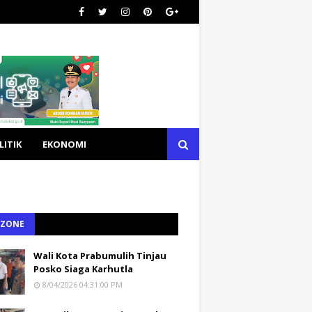
LITIK
EKONOMI
 ZONE
Wali Kota Prabumulih Tinjau
Posko Siaga Karhutla
8/04/2026 04:31:00 PM