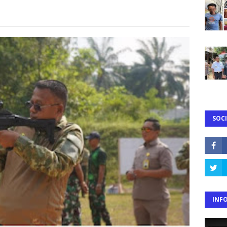
SOCI
INF