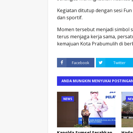
Kegiatan ditutup dengan sesi Fu
dan sportif.
Momen tersebut menjadi simbol so
terus menjaga kerja sama, pers
kemajuan Kota Prabumulih di berba
Facebook
Twitter
ANDA MUNGKIN MENYUKAI POSTINGAN
NEWS
NE
Kapolda Sumsel Serahkan
Hada