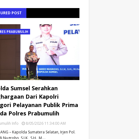
TURED POST
RES PRABUMULIH
lda Sumsel Serahkan
hargaan Dari Kapolri
gori Pelayanan Publik Prima
da Polres Prabumulih
mulih Info
8/05/2026 11:34:00 AM
NG – Kapolda Sumatera Selatan, Irjen Pol.
i Nugroho, S.I.K., S.H., M.…