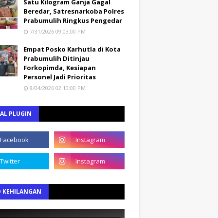
Satu Kilogram Ganja Gagal
Beredar, Satresnarkoba Polres
Prabumulih Ringkus Pengedar
7/31/2026 09:03:00 PM
Empat Posko Karhutla di Kota
Prabumulih Ditinjau
Forkopimda, Kesiapan
Personel Jadi Prioritas
8/04/2026 02:10:00 PM
AL PLUGIN
O KEHILANGAN