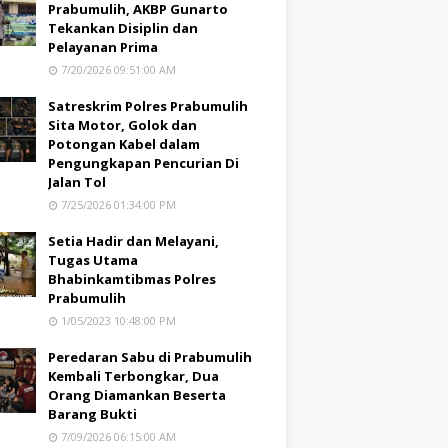
Prabumulih, AKBP Gunarto
Tekankan Disiplin dan
Pelayanan Prima
7/20/2026 09:51:00 AM
Satreskrim Polres Prabumulih
Sita Motor, Golok dan
Potongan Kabel dalam
Pengungkapan Pencurian Di
Jalan Tol
7/25/2026 01:34:00 PM
Setia Hadir dan Melayani,
Tugas Utama
Bhabinkamtibmas Polres
Prabumulih
1/05/2023 10:48:00 PM
Peredaran Sabu di Prabumulih
Kembali Terbongkar, Dua
Orang Diamankan Beserta
Barang Bukti
7/09/2026 06:15:00 AM