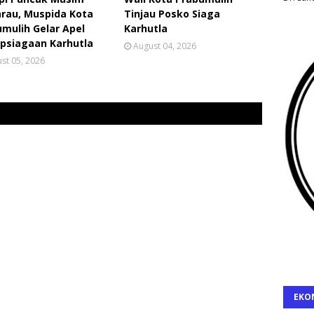
rau, Muspida Kota
Tinjau Posko Siaga
mulih Gelar Apel
Karhutla
psiagaan Karhutla
August 04, 2026
st 05, 2026
EKO