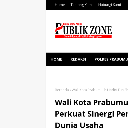
Home
Tentang Kami
Hubungi Kami
HOME
REDAKSI
POLRES PRABUMU
KESEHATAN
SOSBUD
Beranda
Wali Kota Prabumulih Hadiri Fun Sh
Wali Kota Prabumul
Perkuat Sinergi Pe
Dunia Usaha