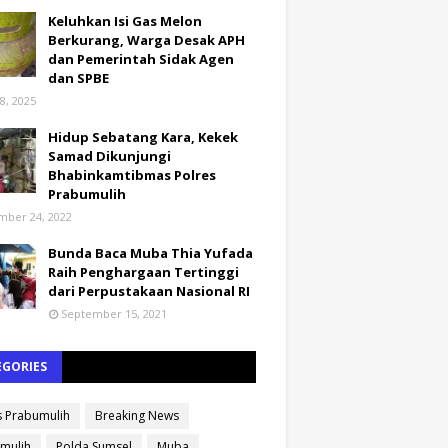
Keluhkan Isi Gas Melon
Berkurang, Warga Desak APH
dan Pemerintah Sidak Agen
dan SPBE
8, 2025
Hidup Sebatang Kara, Kekek
Samad Dikunjungi
Bhabinkamtibmas Polres
Prabumulih
ber 24, 2022
Bunda Baca Muba Thia Yufada
Raih Penghargaan Tertinggi
dari Perpustakaan Nasional RI
September 15, 2021
EGORIES
s Prabumulih
Breaking News
mulih
Polda Sumsel
Muba