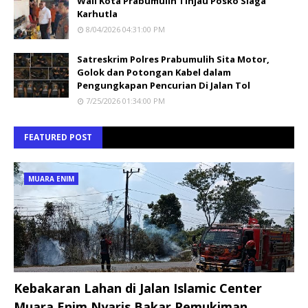
Wali Kota Prabumulih Tinjau Posko Siaga
Karhutla
8/04/2026 04:31:00 PM
Satreskrim Polres Prabumulih Sita Motor,
Golok dan Potongan Kabel dalam
Pengungkapan Pencurian Di Jalan Tol
7/25/2026 01:34:00 PM
FEATURED POST
MUARA ENIM
Kebakaran Lahan di Jalan Islamic Center
Muara Enim Nyaris Bakar Pemukiman,