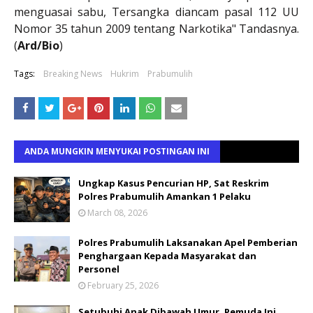
menguasai sabu, Tersangka diancam pasal 112 UU
Nomor 35 tahun 2009 tentang Narkotika" Tandasnya.
(
Ard/Bio
)
Tags:
Breaking News
Hukrim
Prabumulih
ANDA MUNGKIN MENYUKAI POSTINGAN INI
Ungkap Kasus Pencurian HP, Sat Reskrim
Polres Prabumulih Amankan 1 Pelaku
March 08, 2026
Polres Prabumulih Laksanakan Apel Pemberian
Penghargaan Kepada Masyarakat dan
Personel
February 25, 2026
Setubuhi Anak Dibawah Umur, Pemuda Ini