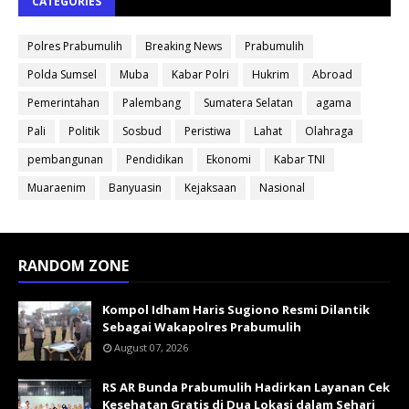
CATEGORIES
Polres Prabumulih
Breaking News
Prabumulih
Polda Sumsel
Muba
Kabar Polri
Hukrim
Abroad
Pemerintahan
Palembang
Sumatera Selatan
agama
Pali
Politik
Sosbud
Peristiwa
Lahat
Olahraga
pembangunan
Pendidikan
Ekonomi
Kabar TNI
Muaraenim
Banyuasin
Kejaksaan
Nasional
RANDOM ZONE
Kompol Idham Haris Sugiono Resmi Dilantik
Sebagai Wakapolres Prabumulih
August 07, 2026
RS AR Bunda Prabumulih Hadirkan Layanan Cek
Kesehatan Gratis di Dua Lokasi dalam Sehari