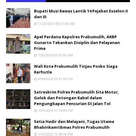
Bupati Musi Rawas Lantik 14 Pejabat Esselon II
dan III
11/22/2025 08:57:00 AM
Apel Perdana Kapolres Prabumulih, AKBP
Gunarto Tekankan Disiplin dan Pelayanan
Prima
7/20/2026 09:51:00 AM
Wali Kota Prabumulih Tinjau Posko Siaga
Karhutla
8/04/2026 04:31:00 PM
Satreskrim Polres Prabumulih Sita Motor,
Golok dan Potongan Kabel dalam
Pengungkapan Pencurian Di Jalan Tol
7/25/2026 01:34:00 PM
Setia Hadir dan Melayani, Tugas Utama
Bhabinkamtibmas Polres Prabumulih
1/05/2023 10:48:00 PM