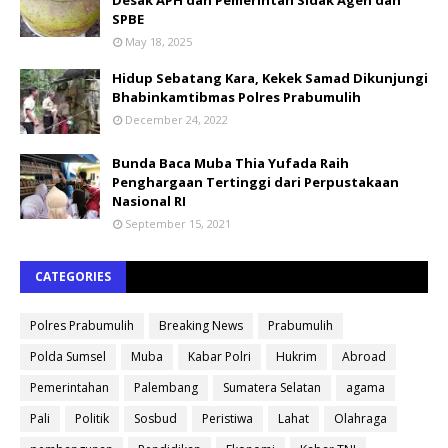
SPBE
May 18, 2025
Hidup Sebatang Kara, Kekek Samad Dikunjungi
Bhabinkamtibmas Polres Prabumulih
December 24, 2022
Bunda Baca Muba Thia Yufada Raih
Penghargaan Tertinggi dari Perpustakaan
Nasional RI
September 15, 2021
CATEGORIES
Polres Prabumulih
Breaking News
Prabumulih
Polda Sumsel
Muba
Kabar Polri
Hukrim
Abroad
Pemerintahan
Palembang
Sumatera Selatan
agama
Pali
Politik
Sosbud
Peristiwa
Lahat
Olahraga