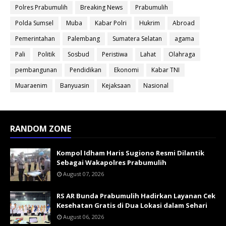
Polres Prabumulih
Breaking News
Prabumulih
Polda Sumsel
Muba
Kabar Polri
Hukrim
Abroad
Pemerintahan
Palembang
Sumatera Selatan
agama
Pali
Politik
Sosbud
Peristiwa
Lahat
Olahraga
pembangunan
Pendidikan
Ekonomi
Kabar TNI
Muaraenim
Banyuasin
Kejaksaan
Nasional
RANDOM ZONE
Kompol Idham Haris Sugiono Resmi Dilantik
Sebagai Wakapolres Prabumulih
August 07, 2026
RS AR Bunda Prabumulih Hadirkan Layanan Cek
Kesehatan Gratis di Dua Lokasi dalam Sehari
August 06, 2026