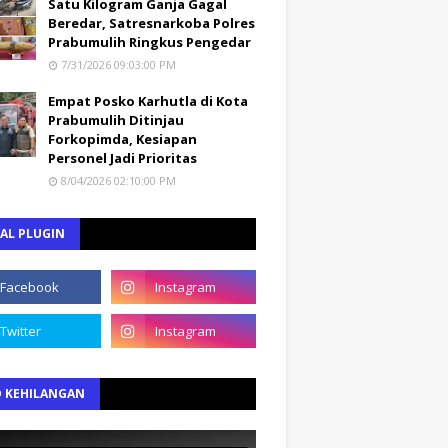
Satu Kilogram Ganja Gagal
Beredar, Satresnarkoba Polres
Prabumulih Ringkus Pengedar
7/31/2026 09:03:00 PM
Empat Posko Karhutla di Kota
Prabumulih Ditinjau
Forkopimda, Kesiapan
Personel Jadi Prioritas
8/04/2026 02:10:00 PM
AL PLUGIN
O KEHILANGAN