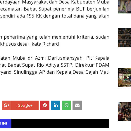
berdayaan Masyarakat dan Desa Kabupaten Muba
Kecamatan Babat Supat penerima BLT berjumlah
 sendiri ada 195 KK dengan total dana yang akan
h penerima yang telah memenuhi kriteria, sudah
khusus desa," kata Richard.
hatan Muba dr Azmi Dariusmansyah, Plt Kepala
t Babat Supat Rio Aditya SSTP, Direktur PDAM
yandi Sinulingga AP dan Kepala Desa Gajah Mati
Google+
 INI