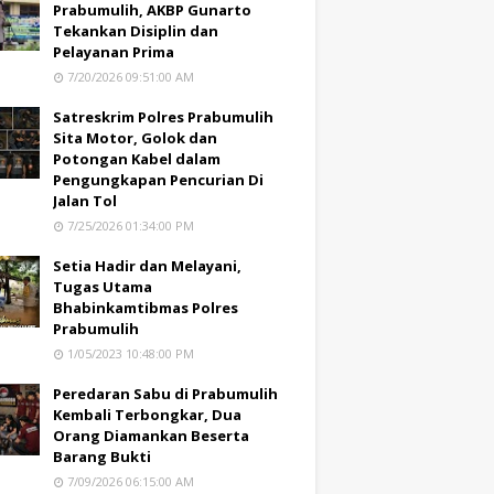
Prabumulih, AKBP Gunarto
Tekankan Disiplin dan
Pelayanan Prima
7/20/2026 09:51:00 AM
Satreskrim Polres Prabumulih
Sita Motor, Golok dan
Potongan Kabel dalam
Pengungkapan Pencurian Di
Jalan Tol
7/25/2026 01:34:00 PM
Setia Hadir dan Melayani,
Tugas Utama
Bhabinkamtibmas Polres
Prabumulih
1/05/2023 10:48:00 PM
Peredaran Sabu di Prabumulih
Kembali Terbongkar, Dua
Orang Diamankan Beserta
Barang Bukti
7/09/2026 06:15:00 AM