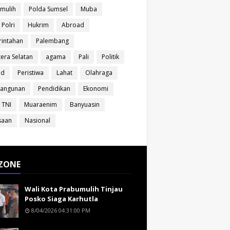
mulih
Polda Sumsel
Muba
 Polri
Hukrim
Abroad
intahan
Palembang
era Selatan
agama
Pali
Politik
ud
Peristiwa
Lahat
Olahraga
angunan
Pendidikan
Ekonomi
 TNI
Muaraenim
Banyuasin
saan
Nasional
ZONE
Wali Kota Prabumulih Tinjau
Posko Siaga Karhutla
8/04/2026 04:31:00 PM