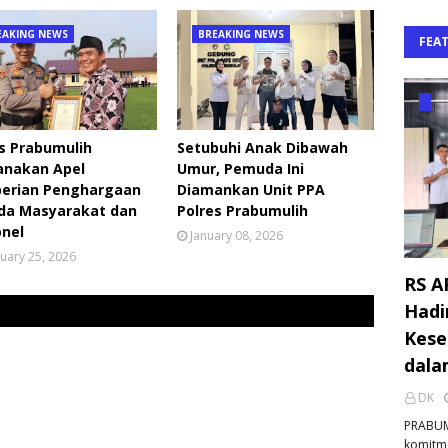
EAKING NEWS
BREAKING NEWS
FEA
s Prabumulih
Setubuhi Anak Dibawah
anakan Apel
Umur, Pemuda Ini
erian Penghargaan
Diamankan Unit PPA
da Masyarakat dan
Polres Prabumulih
onel
January 08, 2026
uary 25, 2026
RS A
Hadi
Kese
dala
DK
PRABUM
komitm