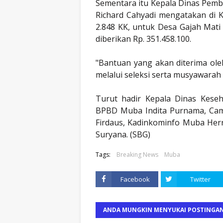
Sementara itu Kepala Dinas Pem
Richard Cahyadi mengatakan di 
2.848 KK, untuk Desa Gajah Mati
diberikan Rp. 351.458.100.
"Bantuan yang akan diterima ole
melalui seleksi serta musyawarah 
Turut hadir Kepala Dinas Kese
BPBD Muba Indita Purnama, Cama
Firdaus, Kadinkominfo Muba Herr
Suryana. (SBG)
Tags:
Breaking News
Muba
Facebook
Twitter
ANDA MUNGKIN MENYUKAI POSTINGAN