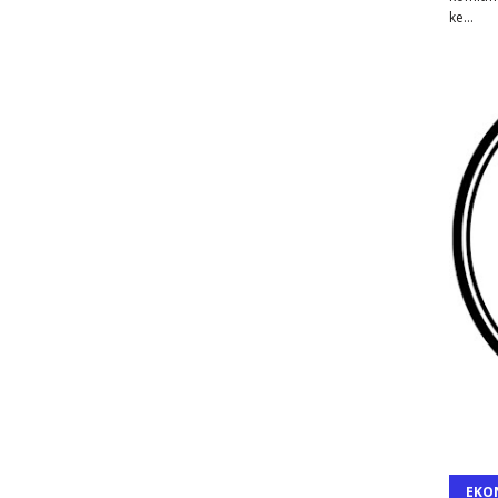
ke…
EKO