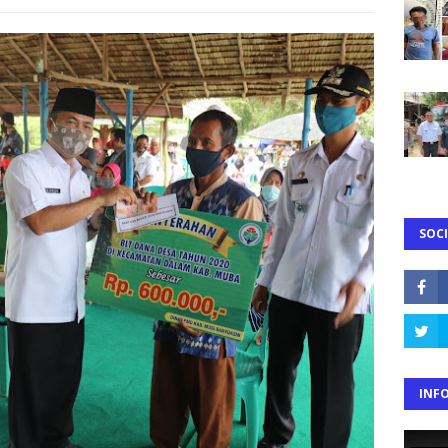
SOCI
INF