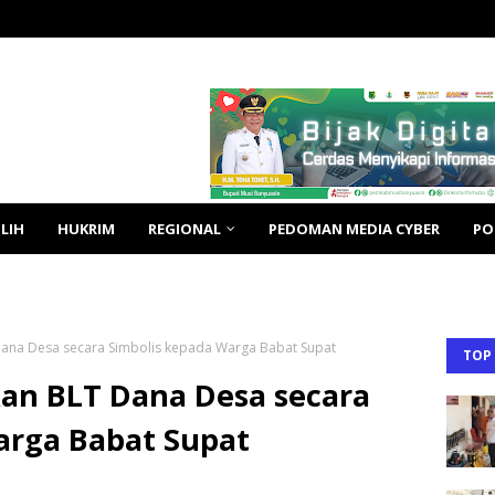
LIH
HUKRIM
REGIONAL
PEDOMAN MEDIA CYBER
PO
Dana Desa secara Simbolis kepada Warga Babat Supat
TOP
an BLT Dana Desa secara
arga Babat Supat