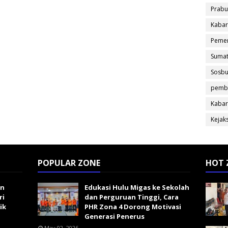
Prabu
Kabar
Pemer
Sumat
Sosb
pemb
Kabar
Kejak
POPULAR ZONE
HOT 
an
Edukasi Hulu Migas ke Sekolah
ri
dan Perguruan Tinggi, Cara
ik
PHR Zona 4 Dorong Motivasi
Generasi Penerus
May 02, 2026