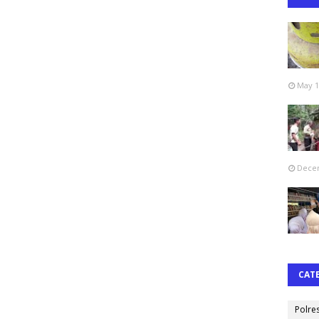
May 1
Decem
CAT
Polre