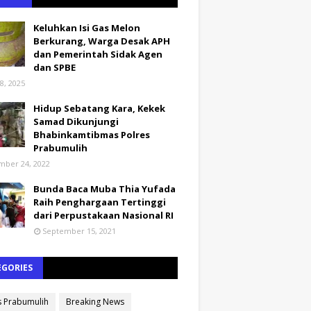
Keluhkan Isi Gas Melon
Berkurang, Warga Desak APH
dan Pemerintah Sidak Agen
dan SPBE
8, 2025
Hidup Sebatang Kara, Kekek
Samad Dikunjungi
Bhabinkamtibmas Polres
Prabumulih
ber 24, 2022
Bunda Baca Muba Thia Yufada
Raih Penghargaan Tertinggi
dari Perpustakaan Nasional RI
September 15, 2021
EGORIES
s Prabumulih
Breaking News