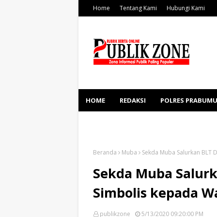
Home
Tentang Kami
Hubungi Kami
HOME
REDAKSI
POLRES PRABUMU
KESEHATAN
SOSBUD
Beranda
Muba
Sekda Muba Salurkan BLT 
Sekda Muba Salurk
Simbolis kepada W
publikzone
5/13/2020 09:20:00 PM