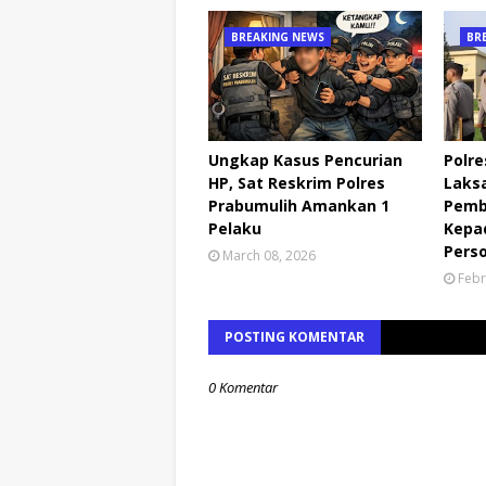
BREAKING NEWS
BR
Ungkap Kasus Pencurian
Polre
HP, Sat Reskrim Polres
Laks
Prabumulih Amankan 1
Pemb
Pelaku
Kepa
Pers
March 08, 2026
Febr
POSTING KOMENTAR
0 Komentar