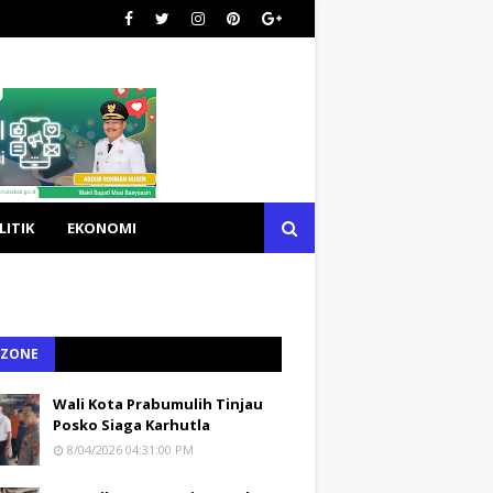
LITIK
EKONOMI
 ZONE
Wali Kota Prabumulih Tinjau
Posko Siaga Karhutla
8/04/2026 04:31:00 PM