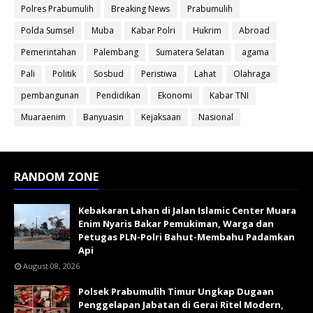
Polres Prabumulih
Breaking News
Prabumulih
Polda Sumsel
Muba
Kabar Polri
Hukrim
Abroad
Pemerintahan
Palembang
Sumatera Selatan
agama
Pali
Politik
Sosbud
Peristiwa
Lahat
Olahraga
pembangunan
Pendidikan
Ekonomi
Kabar TNI
Muaraenim
Banyuasin
Kejaksaan
Nasional
RANDOM ZONE
Kebakaran Lahan di Jalan Islamic Center Muara
Enim Nyaris Bakar Pemukiman, Warga dan
Petugas PLN-Polri Bahut-Membahu Padamkan
Api
August 08, 2026
Polsek Prabumulih Timur Ungkap Dugaan
Penggelapan Jabatan di Gerai Ritel Modern,