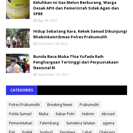
Keluhkan Isi Gas Melon Berkurang, Warga
Desak APH dan Pemerintah Sidak Agen dan
SPBE
May 18, 2025
Hidup Sebatang Kara, Kekek Samad Dikunjungi
Bhabinkamtibmas Polres Prabumulih
December 24, 2022
Bunda Baca Muba Thia Yufada Raih
Penghargaan Tertinggi dari Perpustakaan
Nasional RI
September 15, 2021
CATEGORIES
Polres Prabumulih
Breaking News
Prabumulih
Polda Sumsel
Muba
Kabar Polri
Hukrim
Abroad
Pemerintahan
Palembang
Sumatera Selatan
agama
Pali
Politik
Sosbud
Peristiwa
Lahat
Olahraga