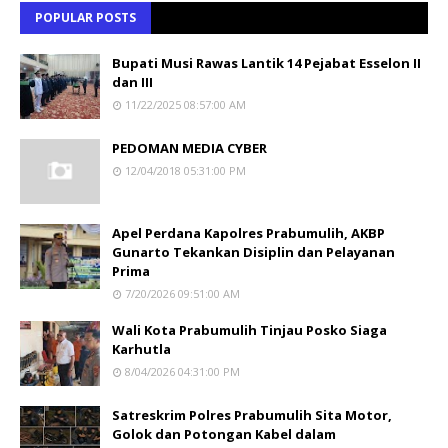
POPULAR POSTS
Bupati Musi Rawas Lantik 14 Pejabat Esselon II
dan III
11/22/2025 08:57:00 AM
PEDOMAN MEDIA CYBER
12/04/2018 05:31:00 PM
Apel Perdana Kapolres Prabumulih, AKBP
Gunarto Tekankan Disiplin dan Pelayanan
Prima
7/20/2026 09:51:00 AM
Wali Kota Prabumulih Tinjau Posko Siaga
Karhutla
8/04/2026 04:31:00 PM
Satreskrim Polres Prabumulih Sita Motor,
Golok dan Potongan Kabel dalam