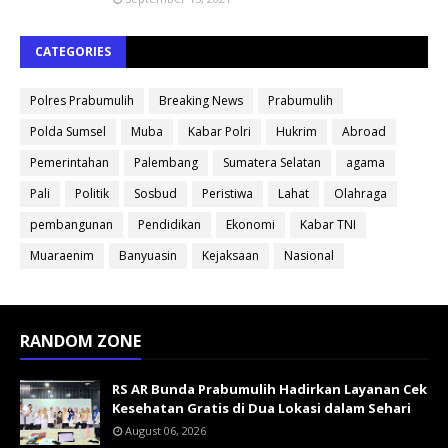
CATEGORIES
Polres Prabumulih
Breaking News
Prabumulih
Polda Sumsel
Muba
Kabar Polri
Hukrim
Abroad
Pemerintahan
Palembang
Sumatera Selatan
agama
Pali
Politik
Sosbud
Peristiwa
Lahat
Olahraga
pembangunan
Pendidikan
Ekonomi
Kabar TNI
Muaraenim
Banyuasin
Kejaksaan
Nasional
RANDOM ZONE
RS AR Bunda Prabumulih Hadirkan Layanan Cek
Kesehatan Gratis di Dua Lokasi dalam Sehari
August 06, 2026