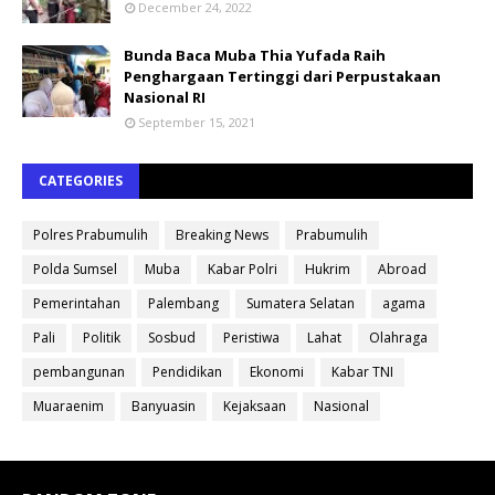
December 24, 2022
Bunda Baca Muba Thia Yufada Raih
Penghargaan Tertinggi dari Perpustakaan
Nasional RI
September 15, 2021
CATEGORIES
Polres Prabumulih
Breaking News
Prabumulih
Polda Sumsel
Muba
Kabar Polri
Hukrim
Abroad
Pemerintahan
Palembang
Sumatera Selatan
agama
Pali
Politik
Sosbud
Peristiwa
Lahat
Olahraga
pembangunan
Pendidikan
Ekonomi
Kabar TNI
Muaraenim
Banyuasin
Kejaksaan
Nasional