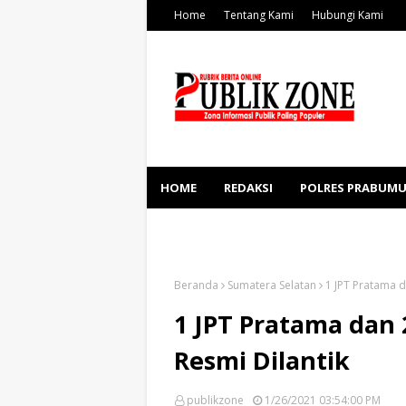
Home
Tentang Kami
Hubungi Kami
HOME
REDAKSI
POLRES PRABUMU
KESEHATAN
SOSBUD
Beranda
Sumatera Selatan
1 JPT Pratama 
1 JPT Pratama dan
Resmi Dilantik
publikzone
1/26/2021 03:54:00 PM