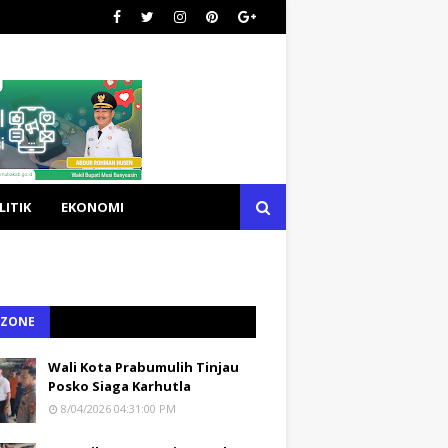
LITIK
EKONOMI
 ZONE
Wali Kota Prabumulih Tinjau
Posko Siaga Karhutla
8/04/2026 04:31:00 PM