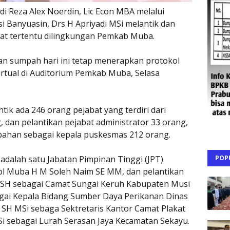
i Reza Alex Noerdin, Lic Econ MBA melalui
 Banyuasin, Drs H Apriyadi MSi melantik dan
at tertentu dilingkungan Pemkab Muba.
an sumpah hari ini tetap menerapkan protokol
irtual di Auditorium Pemkab Muba, Selasa
tik ada 246 orang pejabat yang terdiri dari
 dan pelantikan pejabat administrator 33 orang,
bahan sebagai kepala puskesmas 212 orang.
POP
dalah satu Jabatan Pimpinan Tinggi (JPT)
l Muba H M Soleh Naim SE MM, dan pelantikan
o SH sebagai Camat Sungai Keruh Kabupaten Musi
gai Kepala Bidang Sumber Daya Perikanan Dinas
SH MSi sebaga Sektretaris Kantor Camat Plakat
Si sebagai Lurah Serasan Jaya Kecamatan Sekayu.