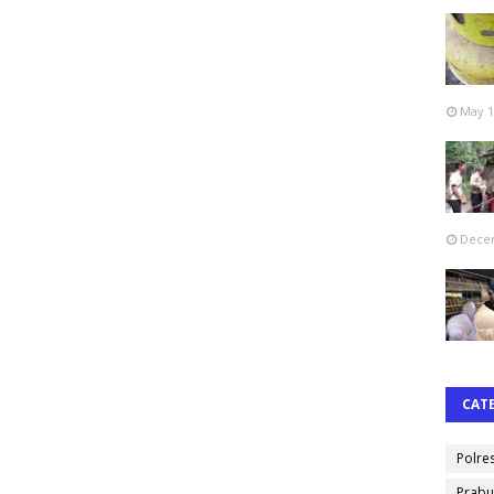
May 1
Decem
CAT
Polre
Prabu