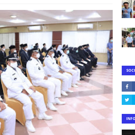
SOCI
INF