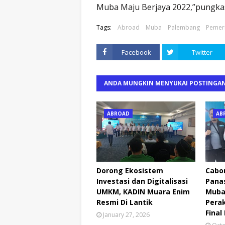
Muba Maju Berjaya 2022,”pungkas
Tags:
Abroad
Muba
Palembang
Pemer
Facebook
Twitter
ANDA MUNGKIN MENYUKAI POSTINGAN
ABROAD
AB
Dorong Ekosistem
Cabor
Investasi dan Digitalisasi
Pana
UMKM, KADIN Muara Enim
Muba
Resmi Di Lantik
Perak
Final
January 27, 2026