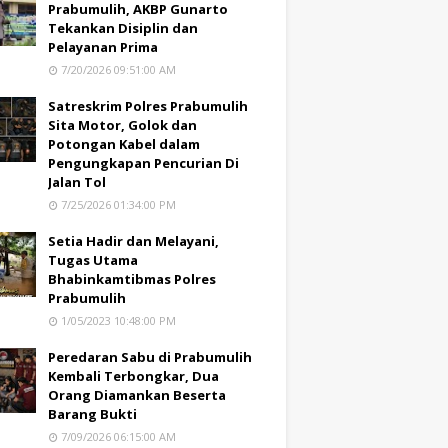
Prabumulih, AKBP Gunarto
Tekankan Disiplin dan
Pelayanan Prima
7/20/2026 09:51:00 AM
Satreskrim Polres Prabumulih
Sita Motor, Golok dan
Potongan Kabel dalam
Pengungkapan Pencurian Di
Jalan Tol
7/25/2026 01:34:00 PM
Setia Hadir dan Melayani,
Tugas Utama
Bhabinkamtibmas Polres
Prabumulih
1/05/2023 10:48:00 PM
Peredaran Sabu di Prabumulih
Kembali Terbongkar, Dua
Orang Diamankan Beserta
Barang Bukti
7/09/2026 06:15:00 AM