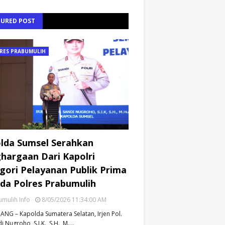
TURED POST
RES PRABUMULIH
lda Sumsel Serahkan
hargaan Dari Kapolri
gori Pelayanan Publik Prima
da Polres Prabumulih
mulih Info
8/05/2026 11:34:00 AM
NG – Kapolda Sumatera Selatan, Irjen Pol.
i Nugroho, S.I.K., S.H., M.…