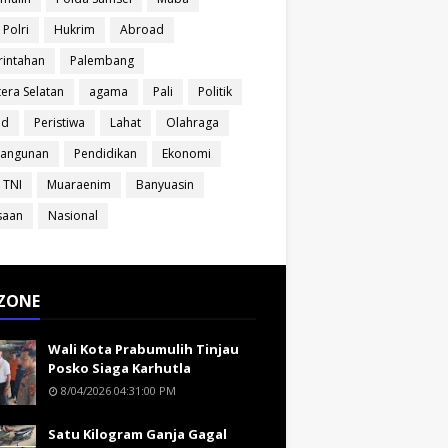
 Polri
Hukrim
Abroad
intahan
Palembang
era Selatan
agama
Pali
Politik
ud
Peristiwa
Lahat
Olahraga
angunan
Pendidikan
Ekonomi
 TNI
Muaraenim
Banyuasin
saan
Nasional
ZONE
Wali Kota Prabumulih Tinjau
Posko Siaga Karhutla
8/04/2026 04:31:00 PM
Satu Kilogram Ganja Gagal