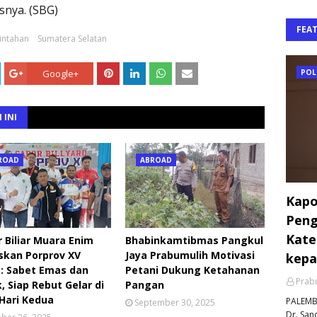
nya. (SBG)
FEA
intahan
Sumatera Selatan
POL
Google+
 INI
ROAD
ABROAD
Kapo
Peng
Kate
 Biliar Muara Enim
Bhabinkamtibmas Pangkul
skan Porprov XV
Jaya Prabumulih Motivasi
kepa
: Sabet Emas dan
Petani Dukung Ketahanan
Prabu
, Siap Rebut Gelar di
Pangan
 Hari Kedua
PALEMBA
September 30, 2025
Dr. Sand