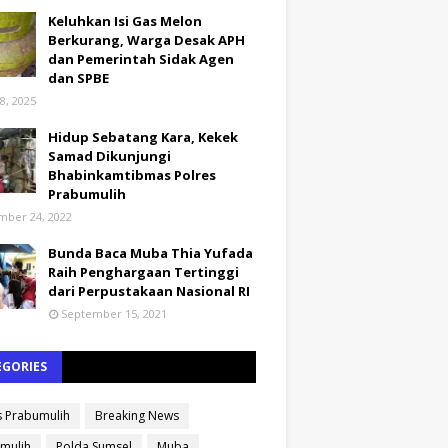
Keluhkan Isi Gas Melon
Berkurang, Warga Desak APH
dan Pemerintah Sidak Agen
dan SPBE
8, 2025
Hidup Sebatang Kara, Kekek
Samad Dikunjungi
Bhabinkamtibmas Polres
Prabumulih
ber 24, 2022
Bunda Baca Muba Thia Yufada
Raih Penghargaan Tertinggi
dari Perpustakaan Nasional RI
September 15, 2021
EGORIES
s Prabumulih
Breaking News
mulih
Polda Sumsel
Muba