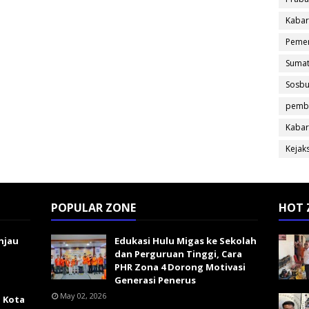
Kabar
Pemer
Sumat
Sosb
pemb
Kabar
Kejak
POPULAR ZONE
HOT 
njau
Edukasi Hulu Migas ke Sekolah
dan Perguruan Tinggi, Cara
PHR Zona 4 Dorong Motivasi
Generasi Penerus
May 02, 2026
i Kota