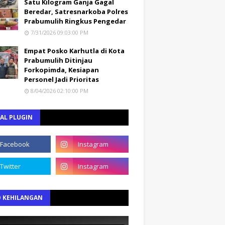
Satu Kilogram Ganja Gagal
Beredar, Satresnarkoba Polres
Prabumulih Ringkus Pengedar
7/31/2026 09:03:00 PM
Empat Posko Karhutla di Kota
Prabumulih Ditinjau
Forkopimda, Kesiapan
Personel Jadi Prioritas
8/04/2026 02:10:00 PM
AL PLUGIN
O KEHILANGAN