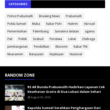
CATEGORIES
Polres Prabumulih
Breaking News
Prabumulih
Polda Sumsel
Muba
Kabar Polri
Hukrim
Abroad
Pemerintahan
Palembang
Sumatera Selatan
agama
Pali
Politik
Sosbud
Peristiwa
Lahat
Olahraga
pembangunan
Pendidikan
Ekonomi
Kabar TNI
Muaraenim
Banyuasin
Kejaksaan
Nasional
RANDOM ZONE
RS AR Bunda Prabumulih Hadirkan Layanan Cek
Kesehatan Gratis di Dua Lokasi dalam Sehari
August 06, 2026
Kapolda Sumsel Serahkan Penghargaan Dari