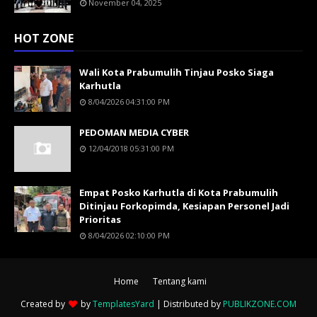
November 04, 2025
HOT ZONE
Wali Kota Prabumulih Tinjau Posko Siaga
Karhutla
8/04/2026 04:31:00 PM
PEDOMAN MEDIA CYBER
12/04/2018 05:31:00 PM
Empat Posko Karhutla di Kota Prabumulih
Ditinjau Forkopimda, Kesiapan Personel Jadi
Prioritas
8/04/2026 02:10:00 PM
Home
Tentang kami
Created by
by
TemplatesYard
| Distributed by
PUBLIKZONE.COM