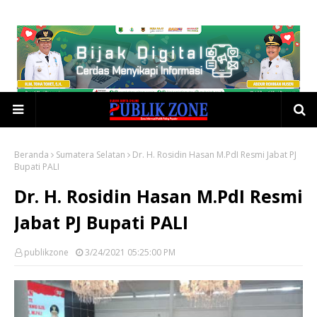
Beranda
Sumatera Selatan
Dr. H. Rosidin Hasan M.PdI Resmi Jabat PJ
Bupati PALI
Dr. H. Rosidin Hasan M.PdI Resmi
Jabat PJ Bupati PALI
publikzone
3/24/2021 05:25:00 PM