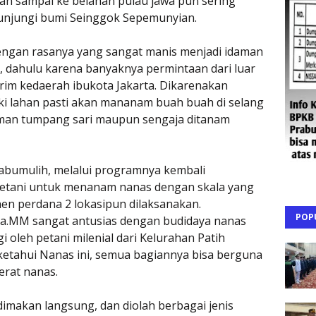
kan sampai ke belahan pulau jawa pun sering
gunjungi bumi Seinggok Sepemunyian.
engan rasanya yang sangat manis menjadi idaman
, dahulu karena banyaknya permintaan dari luar
rim kedaerah ibukota Jakarta. Dikarenakan
i lahan pasti akan mananam buah buah di selang
aman tumpang sari maupun sengaja ditanam
rabumulih, melalui programnya kembali
etani untuk menanam nanas dengan skala yang
en perdana 2 lokasipun dilaksanakan.
POP
ahya.MM sangat antusias dengan budidaya nanas
agi oleh petani milenial dari Kelurahan Patih
ketahui Nanas ini, semua bagiannya bisa berguna
serat nanas.
dimakan langsung, dan diolah berbagai jenis