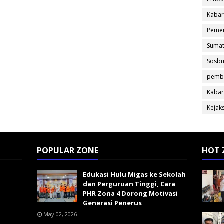
Kabar
Pemer
Sumat
Sosb
pemb
Kabar
Kejak
POPULAR ZONE
HOT 
Edukasi Hulu Migas ke Sekolah
dan Perguruan Tinggi, Cara
PHR Zona 4 Dorong Motivasi
Generasi Penerus
May 02, 2026