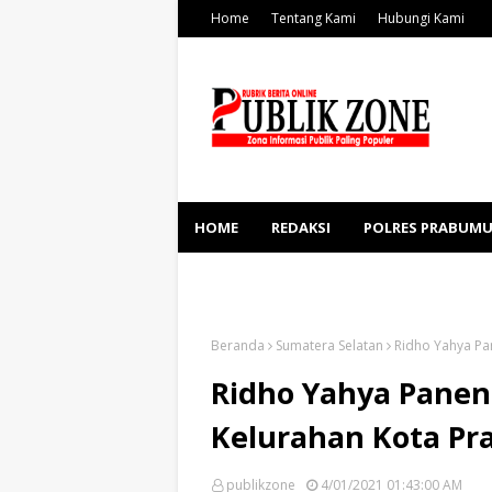
Home
Tentang Kami
Hubungi Kami
HOME
REDAKSI
POLRES PRABUMU
KESEHATAN
SOSBUD
Beranda
Sumatera Selatan
Ridho Yahya Pa
Ridho Yahya Panen
Kelurahan Kota Pr
publikzone
4/01/2021 01:43:00 AM