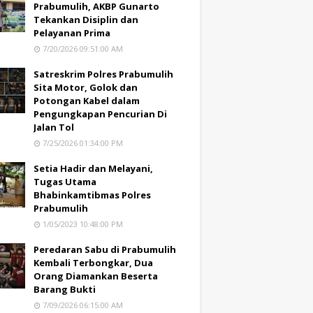
Prabumulih, AKBP Gunarto
Tekankan Disiplin dan
Pelayanan Prima
7/20/2026 09:51:00 AM
Satreskrim Polres Prabumulih
Sita Motor, Golok dan
Potongan Kabel dalam
Pengungkapan Pencurian Di
Jalan Tol
7/25/2026 01:34:00 PM
Setia Hadir dan Melayani,
Tugas Utama
Bhabinkamtibmas Polres
Prabumulih
1/05/2023 10:48:00 PM
Peredaran Sabu di Prabumulih
Kembali Terbongkar, Dua
Orang Diamankan Beserta
Barang Bukti
7/09/2026 06:15:00 AM