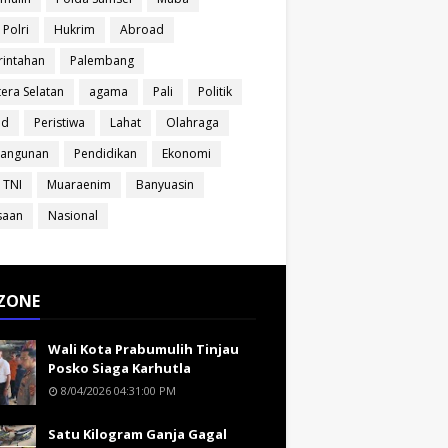
 Polri
Hukrim
Abroad
intahan
Palembang
era Selatan
agama
Pali
Politik
ud
Peristiwa
Lahat
Olahraga
angunan
Pendidikan
Ekonomi
 TNI
Muaraenim
Banyuasin
saan
Nasional
ZONE
Wali Kota Prabumulih Tinjau
Posko Siaga Karhutla
8/04/2026 04:31:00 PM
Satu Kilogram Ganja Gagal