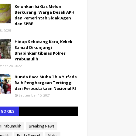
Keluhkan Isi Gas Melon
Berkurang, Warga Desak APH
dan Pemerintah Sidak Agen
dan SPBE
8, 2025
Hidup Sebatang Kara, Kekek
Samad Dikunjungi
Bhabinkamtibmas Polres
Prabumulih
ber 24, 2022
Bunda Baca Muba Thia Yufada
Raih Penghargaan Tertinggi
dari Perpustakaan Nasional RI
September 15, 2021
EGORIES
s Prabumulih
Breaking News
mulih
Polda Sumsel
Muba