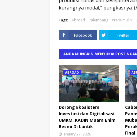
produksi nanas dan kesejahteraan 
kurangnya modal,” pungkasnya. (
Tags:
Abroad
Palembang
Prabumulih
Facebook
Twitter
ANDA MUNGKIN MENYUKAI POSTINGAN
ABROAD
AB
Dorong Ekosistem
Cabor
Investasi dan Digitalisasi
Pana
UMKM, KADIN Muara Enim
Muba
Resmi Di Lantik
Perak
Final
January 27, 2026