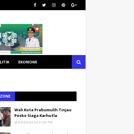
LITIK
EKONOMI
 ZONE
Wali Kota Prabumulih Tinjau
Posko Siaga Karhutla
8/04/2026 04:31:00 PM