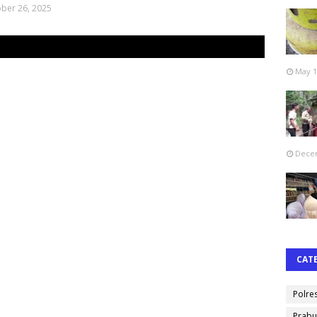
ber 26, 2025
May 1
Decem
CAT
Polre
Prabu