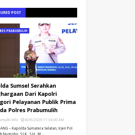
TURED POST
RES PRABUMULIH
lda Sumsel Serahkan
hargaan Dari Kapolri
gori Pelayanan Publik Prima
da Polres Prabumulih
mulih Info
8/05/2026 11:34:00 AM
NG – Kapolda Sumatera Selatan, Irjen Pol.
i Nugroho, S.I.K., S.H., M.…