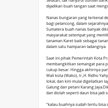
Selatan, tak hanya di Sumsel bah
dijadikan buah tangan saat men
Nanas bungaran yang terkenal d
bagi pelancong, dalam sejarahnya
Sumatera buah nanas banyak diki
masyarakat setempat yang memlik
tanaman Karet baik sebagai tan
dalam satu hamparan ladangnya.
Saat ini pihak Pemerintah Kota P
membangkitkan semangat para p
cukup besar. Hingga akhirnya pan
Wali kota (Wako), Ir.,H. Ridho Y
lokal, dan kini mulai digeliatkan l
Galung dan petani Karang Jaya.Di
dan diolah seperti daun bisa jadi 
“kalau buahnya sudah tentu bisa 