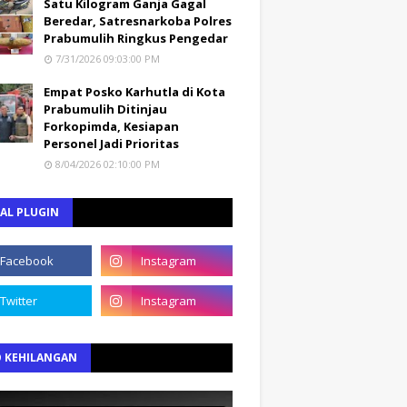
Satu Kilogram Ganja Gagal
Beredar, Satresnarkoba Polres
Prabumulih Ringkus Pengedar
7/31/2026 09:03:00 PM
Empat Posko Karhutla di Kota
Prabumulih Ditinjau
Forkopimda, Kesiapan
Personel Jadi Prioritas
8/04/2026 02:10:00 PM
AL PLUGIN
O KEHILANGAN