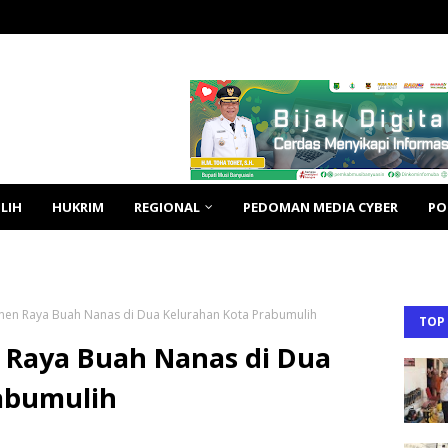
LIH
HUKRIM
REGIONAL
PEDOMAN MEDIA CYBER
PO
nen Raya Buah Nanas di Dua Kelurahan Kota Prabumulih
TOP
 Raya Buah Nanas di Dua
abumulih