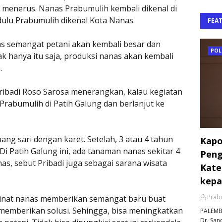
 menerus. Nanas Prabumulih kembali dikenal di
 dulu Prabumulih dikenal Kota Nanas.
FEA
s semangat petani akan kembali besar dan
POL
k hanya itu saja, produksi nanas akan kembali
.
Pribadi Roso Sarosa menerangkan, kalau kegiatan
Prabumulih di Patih Galung dan berlanjut ke
ng sari dengan karet. Setelah, 3 atau 4 tahun
Kapo
 Di Patih Galung ini, ada tanaman nanas sekitar 4
Peng
as, sebut Pribadi juga sebagai sarana wisata
Kate
kepa
Prabu
minat nanas memberikan semangat baru buat
a memberikan solusi. Sehingga, bisa meningkatkan
PALEMBA
Dr. Sand