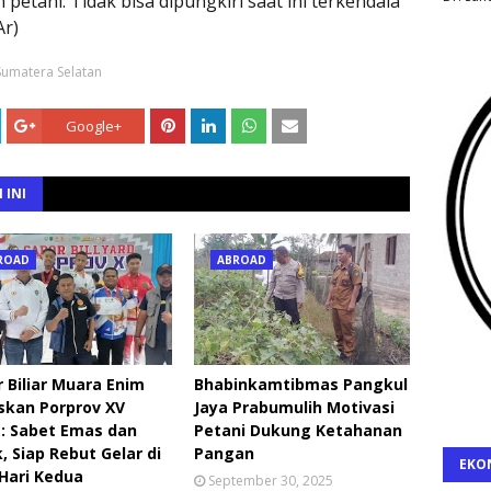
petani. Tidak bisa dipungkiri saat ini terkendala
Ar)
Sumatera Selatan
Google+
 INI
ROAD
ABROAD
 Biliar Muara Enim
Bhabinkamtibmas Pangkul
skan Porprov XV
Jaya Prabumulih Motivasi
: Sabet Emas dan
Petani Dukung Ketahanan
, Siap Rebut Gelar di
Pangan
EKO
 Hari Kedua
September 30, 2025