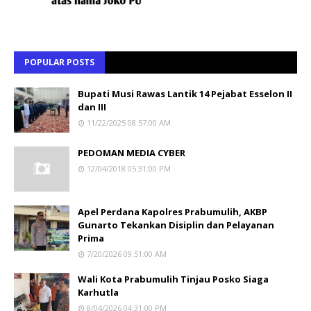
POPULAR POSTS
Bupati Musi Rawas Lantik 14 Pejabat Esselon II
dan III
11/22/2025 08:57:00 AM
PEDOMAN MEDIA CYBER
12/04/2018 05:31:00 PM
Apel Perdana Kapolres Prabumulih, AKBP
Gunarto Tekankan Disiplin dan Pelayanan
Prima
7/20/2026 09:51:00 AM
Wali Kota Prabumulih Tinjau Posko Siaga
Karhutla
8/04/2026 04:31:00 PM