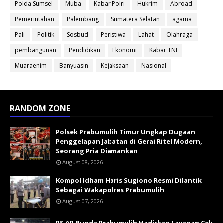
Polda Sumsel
Muba
Kabar Polri
Hukrim
Abroad
Pemerintahan
Palembang
Sumatera Selatan
agama
Pali
Politik
Sosbud
Peristiwa
Lahat
Olahraga
pembangunan
Pendidikan
Ekonomi
Kabar TNI
Muaraenim
Banyuasin
Kejaksaan
Nasional
RANDOM ZONE
Polsek Prabumulih Timur Ungkap Dugaan
Penggelapan Jabatan di Gerai Ritel Modern,
Seorang Pria Diamankan
August 08, 2026
Kompol Idham Haris Sugiono Resmi Dilantik
Sebagai Wakapolres Prabumulih
August 07, 2026
RS AR Bunda Prabumulih Hadirkan Layanan Cek