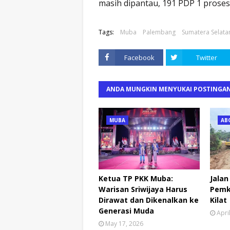
masih dipantau, 191 PDP 1 prose
Tags:
Muba
Palembang
Sumatera Selata
Facebook
Twitter
ANDA MUNGKIN MENYUKAI POSTINGAN
MUBA
AB
Ketua TP PKK Muba:
Jalan
Warisan Sriwijaya Harus
Pemk
Dirawat dan Dikenalkan ke
Kilat
Generasi Muda
Apri
May 17, 2026