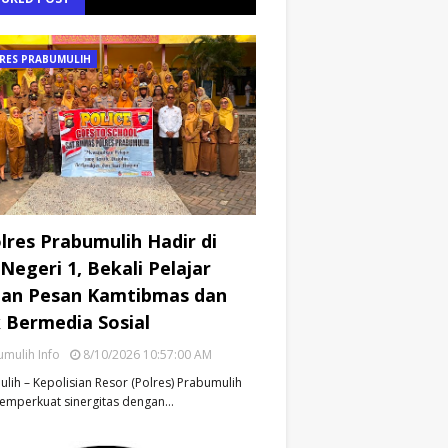
RES PRABUMULIH
lres Prabumulih Hadir di
Negeri 1, Bekali Pelajar
an Pesan Kamtibmas dan
k Bermedia Sosial
mulih Info
8/10/2026 10:57:00 AM
lih – Kepolisian Resor (Polres) Prabumulih
emperkuat sinergitas dengan…