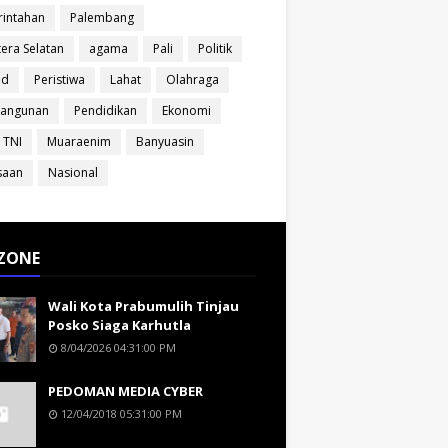
intahan
Palembang
era Selatan
agama
Pali
Politik
ud
Peristiwa
Lahat
Olahraga
angunan
Pendidikan
Ekonomi
 TNI
Muaraenim
Banyuasin
saan
Nasional
ZONE
Wali Kota Prabumulih Tinjau
Posko Siaga Karhutla
8/04/2026 04:31:00 PM
PEDOMAN MEDIA CYBER
12/04/2018 05:31:00 PM