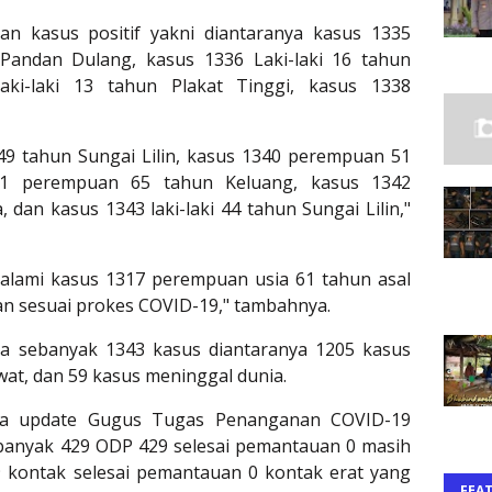
n kasus positif yakni diantaranya kasus 1335
Pandan Dulang, kasus 1336 Laki-laki 16 tahun
ki-laki 13 tahun Plakat Tinggi, kasus 1338
.
 49 tahun Sungai Lilin, kasus 1340 perempuan 51
41 perempuan 65 tahun Keluang, kasus 1342
an kasus 1343 laki-laki 44 tahun Sungai Lilin,"
ialami kasus 1317 perempuan usia 61 tahun asal
an sesuai prokes COVID-19," tambahnya.
da sebanyak 1343 kasus diantaranya 1205 kasus
wat, dan 59 kasus meninggal dunia.
ata update Gugus Tugas Penanganan COVID-19
ebanyak 429 ODP 429 selesai pemantauan 0 masih
99 kontak selesai pemantauan 0 kontak erat yang
FEA