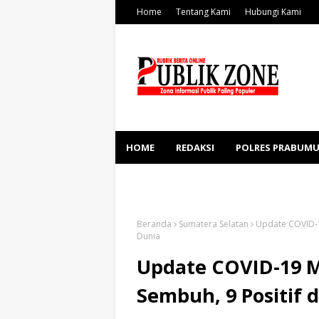
Home
Tentang Kami
Hubungi Kami
HOME
REDAKSI
POLRES PRABUMU
KESEHATAN
SOSBUD
Beranda
Sumatera Selatan
Update COVID-1
Dunia
Update COVID-19 M
Sembuh, 9 Positif 