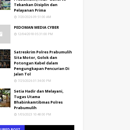
Tekankan Disiplin dan
Pelayanan Prima
7/20/2026 09:51:00 AM
PEDOMAN MEDIA CYBER
12/04/2018 05:31:00 PM
Satreskrim Polres Prabumulih
Sita Motor, Golok dan
Potongan Kabel dalam
Pengungkapan Pencurian Di
Jalan Tol
7/25/2026 01:34:00 PM
Setia Hadir dan Melayani,
Tugas Utama
Bhabinkamtibmas Polres
Prabumulih
1/05/2023 10:48:00 PM
TURED POST