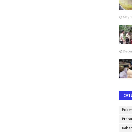
May 1
Decem
CAT
Polre
Prabu
Kabar