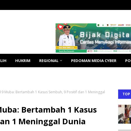
LIH
HUKRIM
REGIONAL
PEDOMAN MEDIA CYBER
PO
9 Muba: Bertambah 1 Kasus Sembuh, 9 Positif dan 1 Meninggal
TOP
uba: Bertambah 1 Kasus
dan 1 Meninggal Dunia