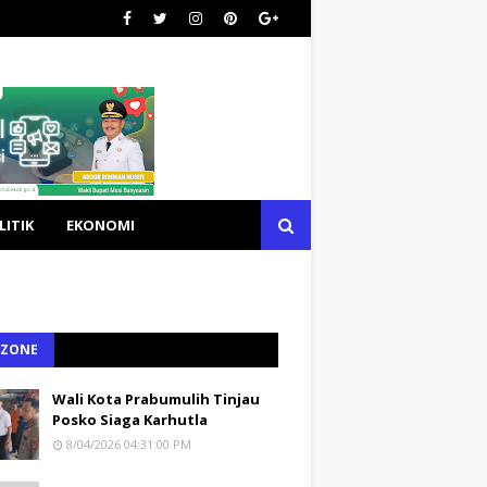
LITIK
EKONOMI
 ZONE
Wali Kota Prabumulih Tinjau
Posko Siaga Karhutla
8/04/2026 04:31:00 PM