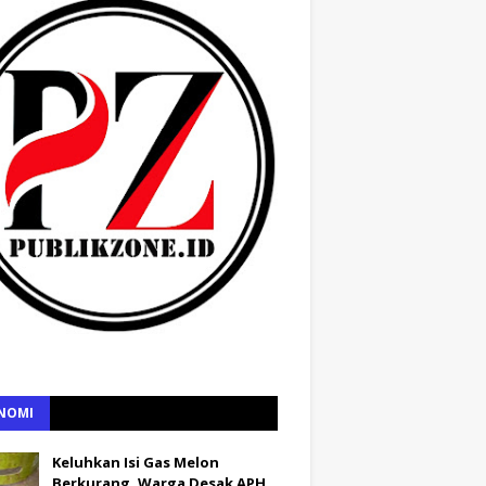
NOMI
Keluhkan Isi Gas Melon
Berkurang, Warga Desak APH