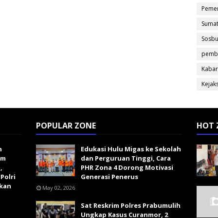
Pemer
Sumat
Sosb
pemb
Kabar
Kejak
POPULAR ZONE
HOT 
n
Edukasi Hulu Migas ke Sekolah
im
dan Perguruan Tinggi, Cara
,
PHR Zona 4 Dorong Motivasi
Polri
Generasi Penerus
kan
May 02, 2026
Sat Reskrim Polres Prabumulih
Ungkap Kasus Curanmor, 2