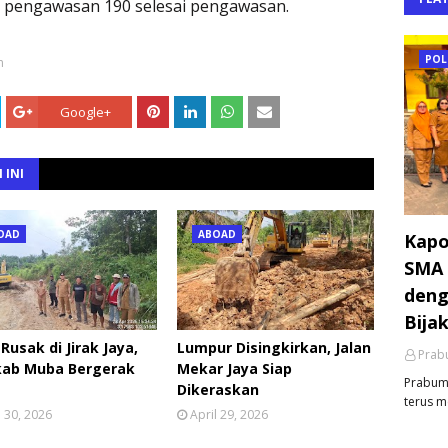
s pengawasan 190 selesai pengawasan.
POL
n
Google+
 INI
OAD
ABOAD
Kapo
SMA 
deng
Bija
 Rusak di Jirak Jaya,
Lumpur Disingkirkan, Jalan
Prabu
ab Muba Bergerak
Mekar Jaya Siap
Prabumu
Dikeraskan
terus m
l 30, 2026
April 29, 2026