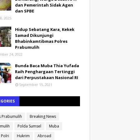
dan Pemerintah Sidak Agen
dan SPBE
8, 2025
Hidup Sebatang Kara, Kekek
Samad Dikunjungi
Bhabinkamtibmas Polres
Prabumulih
ber 24, 2022
Bunda Baca Muba Thia Yufada
Raih Penghargaan Tertinggi
dari Perpustakaan Nasional RI
September 15, 2021
EGORIES
s Prabumulih
Breaking News
mulih
Polda Sumsel
Muba
 Polri
Hukrim
Abroad