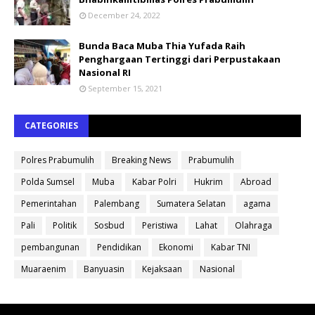
December 24, 2022
Bunda Baca Muba Thia Yufada Raih
Penghargaan Tertinggi dari Perpustakaan
Nasional RI
September 15, 2021
CATEGORIES
Polres Prabumulih
Breaking News
Prabumulih
Polda Sumsel
Muba
Kabar Polri
Hukrim
Abroad
Pemerintahan
Palembang
Sumatera Selatan
agama
Pali
Politik
Sosbud
Peristiwa
Lahat
Olahraga
pembangunan
Pendidikan
Ekonomi
Kabar TNI
Muaraenim
Banyuasin
Kejaksaan
Nasional