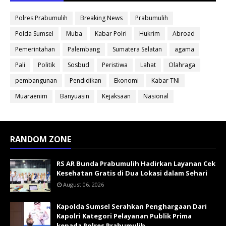
Polres Prabumulih
Breaking News
Prabumulih
Polda Sumsel
Muba
Kabar Polri
Hukrim
Abroad
Pemerintahan
Palembang
Sumatera Selatan
agama
Pali
Politik
Sosbud
Peristiwa
Lahat
Olahraga
pembangunan
Pendidikan
Ekonomi
Kabar TNI
Muaraenim
Banyuasin
Kejaksaan
Nasional
RANDOM ZONE
RS AR Bunda Prabumulih Hadirkan Layanan Cek
Kesehatan Gratis di Dua Lokasi dalam Sehari
August 06, 2026
Kapolda Sumsel Serahkan Penghargaan Dari
Kapolri Kategori Pelayanan Publik Prima
kepada Polres Prabumulih