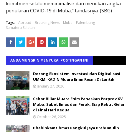
komitmen selalu meminimalisir dan menekan angka
penularan COVID-19 di Muba," tandasnya. (SBG)
Tags:
Abroad
Breaking News
Muba
Palembang
Sumatera Selatan
ANDA MUNGKIN MENYUKAI POSTINGAN INI
Dorong Ekosistem Investasi dan Digitalisasi
UMKM, KADIN Muara Enim Resmi Di Lantik
January 27, 2026
Cabor Biliar Muara Enim Panaskan Porprov XV
Muba: Sabet Emas dan Perak, Siap Rebut Gelar
di Final Hari Kedua
October 26, 2025
Bhabinkamtibmas Pangkul Jaya Prabumulih