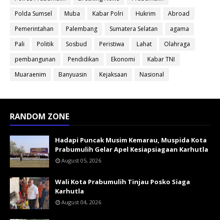
Polda Sumsel
Muba
Kabar Polri
Hukrim
Abroad
Pemerintahan
Palembang
Sumatera Selatan
agama
Pali
Politik
Sosbud
Peristiwa
Lahat
Olahraga
pembangunan
Pendidikan
Ekonomi
Kabar TNI
Muaraenim
Banyuasin
Kejaksaan
Nasional
RANDOM ZONE
Hadapi Puncak Musim Kemarau, Muspida Kota
Prabumulih Gelar Apel Kesiapsiagaan Karhutla
August 05, 2026
Wali Kota Prabumulih Tinjau Posko Siaga
Karhutla
August 04, 2026