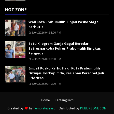
HOT ZONE
Wali Kota Prabumulih Tinjau Posko Siaga
Karhutla
8/04/2026 04:31:00 PM
Satu Kilogram Ganja Gagal Beredar,
Satresnarkoba Polres Prabumulih Ringkus
Pengedar
7/31/2026 09:03:00 PM
Empat Posko Karhutla di Kota Prabumulih
Ditinjau Forkopimda, Kesiapan Personel Jadi
Prioritas
8/04/2026 02:10:00 PM
Home
Tentang kami
Created by
by
TemplatesYard
| Distributed by
PUBLIKZONE.COM