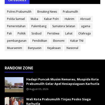
CATEGORIES
Polres Prabumulih
Breaking News
Prabumulih
Polda Sumsel
Muba
Kabar Polri
Hukrim
Abroad
Pemerintahan
Palembang
Sumatera Selatan
agama
Pali
Politik
Sosbud
Peristiwa
Lahat
Olahraga
pembangunan
Pendidikan
Ekonomi
Kabar TNI
Muaraenim
Banyuasin
Kejaksaan
Nasional
RANDOM ZONE
Hadapi Puncak Musim Kemarau, Muspida Kota
Prabumulih Gelar Apel Kesiapsiagaan Karhutla
August 05, 2026
Wali Kota Prabumulih Tinjau Posko Siaga
Karhutla