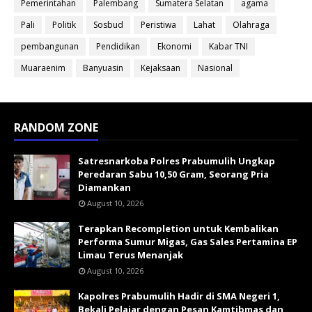
Pemerintahan
Palembang
Sumatera Selatan
agama
Pali
Politik
Sosbud
Peristiwa
Lahat
Olahraga
pembangunan
Pendidikan
Ekonomi
Kabar TNI
Muaraenim
Banyuasin
Kejaksaan
Nasional
RANDOM ZONE
Satresnarkoba Polres Prabumulih Ungkap
Peredaran Sabu 10,50 Gram, Seorang Pria
Diamankan
August 10, 2026
Terapkan Recompletion untuk Kembalikan
Performa Sumur Migas, Gas Sales Pertamina EP
Limau Terus Menanjak
August 10, 2026
Kapolres Prabumulih Hadir di SMA Negeri 1,
Bekali Pelajar dengan Pesan Kamtibmas dan