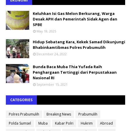
EKONOMI
Keluhkan Isi Gas Melon Berkurang, Warga
Desak APH dan Pemerintah Sidak Agen dan
SPBE
May 18, 2025
Hidup Sebatang Kara, Kekek Samad Dikunjungi
Bhabinkamtibmas Polres Prabumulih
December 24, 2022
Bunda Baca Muba Thia Yufada Raih
Penghargaan Tertinggi dari Perpustakaan
Nasional RI
September 15, 2021
CATEGORIES
Polres Prabumulih
Breaking News
Prabumulih
Polda Sumsel
Muba
Kabar Polri
Hukrim
Abroad