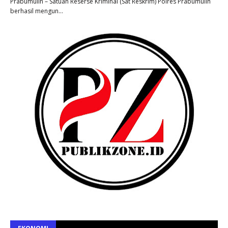
Prabumulih – Satuan Reserse Kriminal (Sat Reskrim) Polres Prabumulih
berhasil mengun…