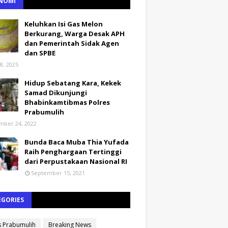
NOMI
Keluhkan Isi Gas Melon
Berkurang, Warga Desak APH
dan Pemerintah Sidak Agen
dan SPBE
8, 2025
Hidup Sebatang Kara, Kekek
Samad Dikunjungi
Bhabinkamtibmas Polres
Prabumulih
ber 24, 2022
Bunda Baca Muba Thia Yufada
Raih Penghargaan Tertinggi
dari Perpustakaan Nasional RI
September 15, 2021
EGORIES
s Prabumulih
Breaking News