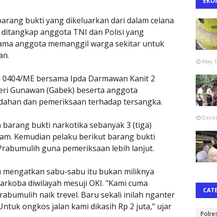
EKO
rang bukti yang dikeluarkan dari dalam celana
 ditangkap anggota TNI dan Polisi yang
lama anggota memanggil warga sekitar untuk
an.
May 1
im 0404/ME bersama Ipda Darmawan Kanit 2
eri Gunawan (Gabek) beserta anggota
ahan dan pemeriksaan terhadap tersangka.
Decem
barang bukti narkotika sebanyak 3 (tiga)
am. Kemudian pelaku berikut barang bukti
rabumulih guna pemeriksaan lebih lanjut.
u mengatkan sabu-sabu itu bukan miliknya
arkoba diwilayah mesuji OKI. "Kami cuma
CAT
abumulih naik trevel. Baru sekali inilah nganter
Untuk ongkos jalan kami dikasih Rp 2 juta," ujar
Polre