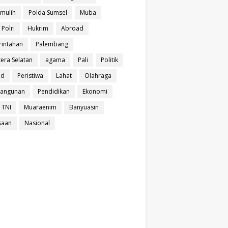
mulih
Polda Sumsel
Muba
 Polri
Hukrim
Abroad
intahan
Palembang
era Selatan
agama
Pali
Politik
ud
Peristiwa
Lahat
Olahraga
angunan
Pendidikan
Ekonomi
 TNI
Muaraenim
Banyuasin
saan
Nasional