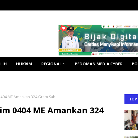
LIH
HUKRIM
REGIONAL
PEDOMAN MEDIA CYBER
PO
m 0404 ME Amankan 324 Gram Sabu
TOP
odim 0404 ME Amankan 324