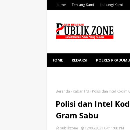
Home
Tentang Kami
Hubungi Kami
HOME
REDAKSI
POLRES PRABUMU
KESEHATAN
SOSBUD
Beranda
Kabar TNI
Polisi dan Intel Kodi
Polisi dan Intel K
Gram Sabu
publikzone
12/06/2021 04:11:00 PM