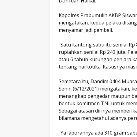
Doni dan Haikal.
Kapolres Prabumulih AKBP Siswand
mengatakan, kedua pelaku ditang
menyamar jadi pembeli.
"Satu kantong sabu itu senilai Rp 
rupiahkan senilai Rp 240 juta. P
atau 6 tahun kurungan penjara ka
tentang narkotika. Kasusnya mas
Semetara itu, Dandim 0404 Muara E
Senin (6/12/2021) mengatakan, k
menangkap pengedar maupun ban
bentuk komitmen TNI untuk membe
Sebagai atasan dirinya memberi
bilamana mengetahui adanya per
"Ya laporannya ada 310 gram sab