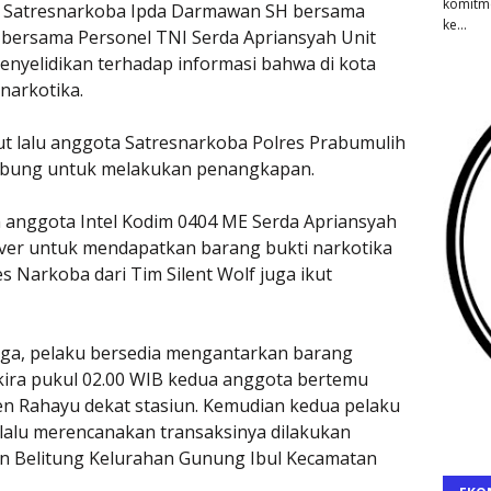
komitm
II Satresnarkoba Ipda Darmawan SH bersama
ke…
lf bersama Personel TNI Serda Apriansyah Unit
nyelidikan terhadap informasi bahwa di kota
narkotika.
ut lalu anggota Satresnarkoba Polres Prabumulih
abung untuk melakukan penangkapan.
anggota Intel Kodim 0404 ME Serda Apriansyah
er untuk mendapatkan barang bukti narkotika
s Narkoba dari Tim Silent Wolf juga ikut
arga, pelaku bersedia mengantarkan barang
kira pukul 02.00 WIB kedua anggota bertemu
n Rahayu dekat stasiun. Kemudian kedua pelaku
lalu merencanakan transaksinya dilakukan
an Belitung Kelurahan Gunung Ibul Kecamatan