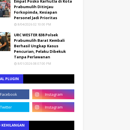
Empat Posko Karhutla di Kota
Prabumulih Ditinjau
Forkopimda, Kesiapan
Personel Jadi Prioritas
8/04/2026 02:10:00 PM
URC WESTER 838 Polsek
Prabumulih Barat Kembali
Berhasil Ungkap Kasus
Pencurian, Pelaku Dibekuk
Tanpa Perlawanan
8/01/2026 08:07:00 PM
AL PLUGIN
O KEHILANGAN