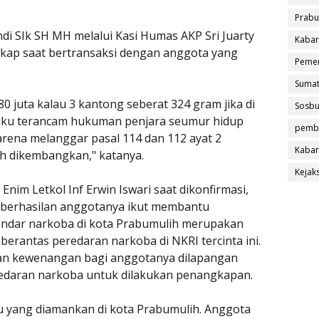
Prabu
i SIk SH MH melalui Kasi Humas AKP Sri Juarty
Kabar
kap saat bertransaksi dengan anggota yang
Pemer
Sumat
80 juta kalau 3 kantong seberat 324 gram jika di
Sosb
elaku terancam hukuman penjara seumur hidup
pemb
rena melanggar pasal 114 dan 112 ayat 2
Kabar
ih dikembangkan," katanya.
Kejak
nim Letkol Inf Erwin Iswari saat dikonfirmasi,
eberhasilan anggotanya ikut membantu
dar narkoba di kota Prabumulih merupakan
rantas peredaran narkoba di NKRI tercinta ini.
kan kewenangan bagi anggotanya dilapangan
edaran narkoba untuk dilakukan penangkapan.
u yang diamankan di kota Prabumulih. Anggota