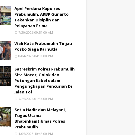
Apel Perdana Kapolres
Prabumulih, AKBP Gunarto
Tekankan Disiplin dan
Pelayanan Prima
7/20/2026 09:51:00 AM
Wali Kota Prabumulih Tinjau
Posko Siaga Karhutla
8/04/2026 04:31:00 PM
Satreskrim Polres Prabumulih
Sita Motor, Golok dan
Potongan Kabel dalam
Pengungkapan Pencurian Di
Jalan Tol
7/25/2026 01:34:00 PM
Setia Hadir dan Melayani,
Tugas Utama
Bhabinkamtibmas Polres
Prabumulih
1/05/2023 10:48:00 PM