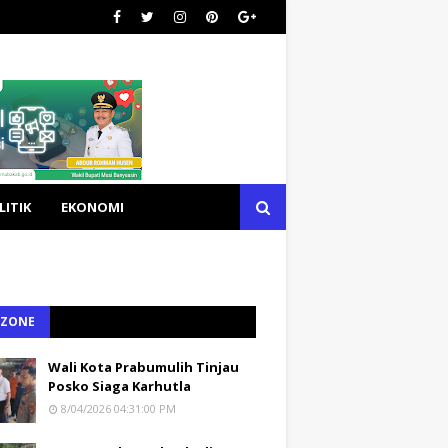
LITIK
EKONOMI
 ZONE
Wali Kota Prabumulih Tinjau
Posko Siaga Karhutla
8/04/2026 04:31:00 PM