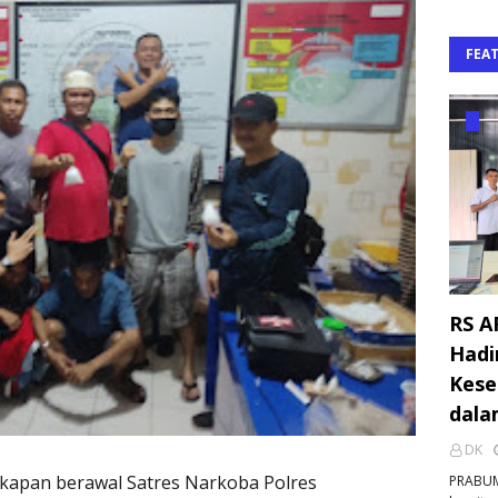
FEA
RS A
Hadi
Kese
dala
DK
kapan berawal Satres Narkoba Polres
PRABUM