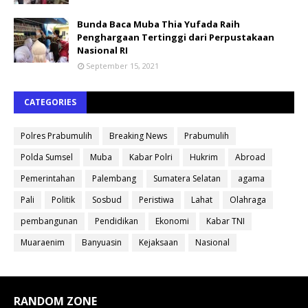
Bunda Baca Muba Thia Yufada Raih
Penghargaan Tertinggi dari Perpustakaan
Nasional RI
September 15, 2021
CATEGORIES
Polres Prabumulih
Breaking News
Prabumulih
Polda Sumsel
Muba
Kabar Polri
Hukrim
Abroad
Pemerintahan
Palembang
Sumatera Selatan
agama
Pali
Politik
Sosbud
Peristiwa
Lahat
Olahraga
pembangunan
Pendidikan
Ekonomi
Kabar TNI
Muaraenim
Banyuasin
Kejaksaan
Nasional
RANDOM ZONE