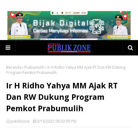
Beranda
Prabumulih
Ir H Ridho Yahya MM Ajak RT Dan RW Dukung
Program Pemkot Prabumulih
Ir H Ridho Yahya MM Ajak RT
Dan RW Dukung Program
Pemkot Prabumulih
publikzone
3/13/2022 09:32:00 PM