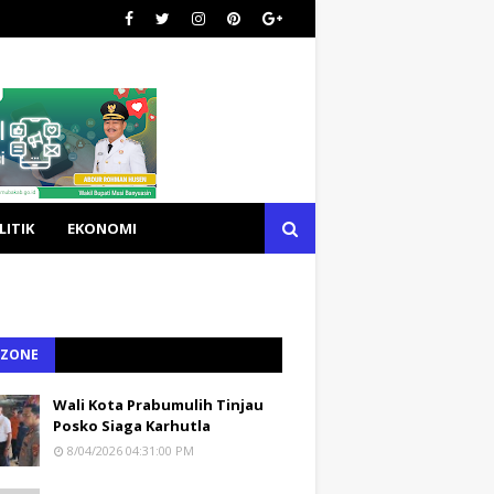
LITIK
EKONOMI
 ZONE
Wali Kota Prabumulih Tinjau
Posko Siaga Karhutla
8/04/2026 04:31:00 PM