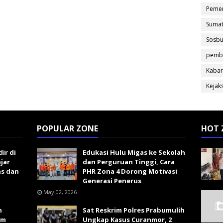
Pemer
Sumat
Sosb
pemb
Kabar
Kejak
POPULAR ZONE
HOT 
ir di
Edukasi Hulu Migas ke Sekolah
ajar
dan Perguruan Tinggi, Cara
s dan
PHR Zona 4 Dorong Motivasi
Generasi Penerus
May 02, 2026
n
Sat Reskrim Polres Prabumulih
im
Ungkap Kasus Curanmor, 2