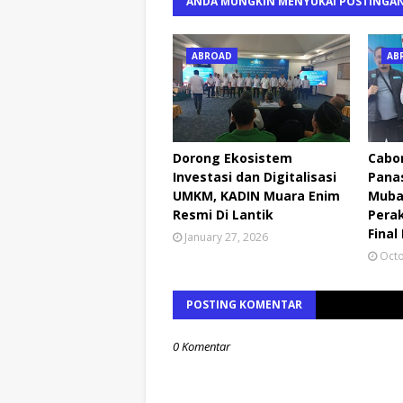
ANDA MUNGKIN MENYUKAI POSTINGAN
ABROAD
AB
Dorong Ekosistem
Cabor
Investasi dan Digitalisasi
Pana
UMKM, KADIN Muara Enim
Muba
Resmi Di Lantik
Perak
Final
January 27, 2026
Octo
POSTING KOMENTAR
0 Komentar