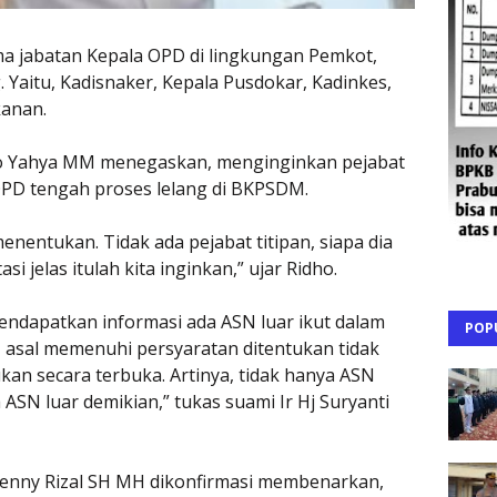
jabatan Kepala OPD di lingkungan Pemkot,
. Yaitu, Kadisnaker, Kepala Pusdokar, Kadinkes,
kanan.
dho Yahya MM menegaskan, menginginkan pejabat
 OPD tengah proses lelang di BKPSDM.
menentukan. Tidak ada pejabat titipan, siapa dia
 jelas itulah kita inginkan,” ujar Ridho.
mendapatkan informasi ada ASN luar ikut dalam
POP
a, asal memenuhi persyaratan ditentukan tidak
kukan secara terbuka. Artinya, tidak hanya ASN
a ASN luar demikian,” tukas suami Ir Hj Suryanti
enny Rizal SH MH dikonfirmasi membenarkan,