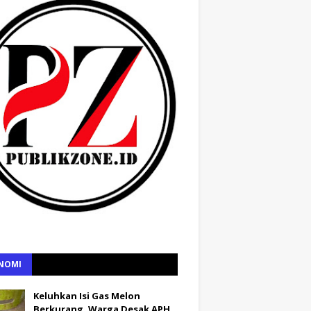
NOMI
Keluhkan Isi Gas Melon
Berkurang, Warga Desak APH