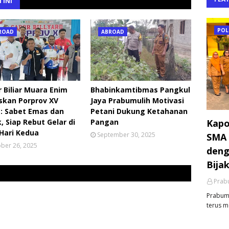
 INI
POL
ROAD
ABROAD
 Biliar Muara Enim
Bhabinkamtibmas Pangkul
skan Porprov XV
Jaya Prabumulih Motivasi
: Sabet Emas dan
Petani Dukung Ketahanan
Kapo
, Siap Rebut Gelar di
Pangan
 Hari Kedua
September 30, 2025
SMA 
ber 26, 2025
deng
Bija
Prabu
Prabumu
terus m