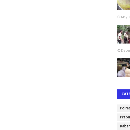
May 1
Decem
CAT
Polre
Prabu
Kabar