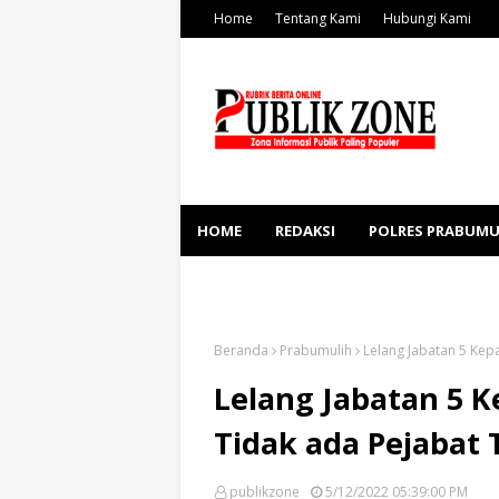
Home
Tentang Kami
Hubungi Kami
HOME
REDAKSI
POLRES PRABUMU
KESEHATAN
SOSBUD
Beranda
Prabumulih
Lelang Jabatan 5 Kep
Lelang Jabatan 5 K
Tidak ada Pejabat 
publikzone
5/12/2022 05:39:00 PM