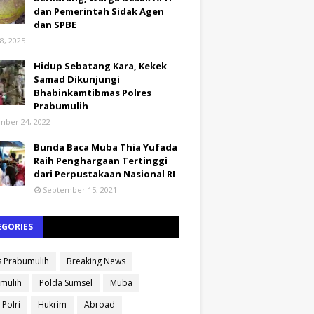
dan Pemerintah Sidak Agen
dan SPBE
8, 2025
Hidup Sebatang Kara, Kekek
Samad Dikunjungi
Bhabinkamtibmas Polres
Prabumulih
ber 24, 2022
Bunda Baca Muba Thia Yufada
Raih Penghargaan Tertinggi
dari Perpustakaan Nasional RI
September 15, 2021
EGORIES
s Prabumulih
Breaking News
mulih
Polda Sumsel
Muba
 Polri
Hukrim
Abroad