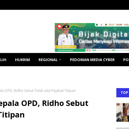
LIH
HUKRIM
REGIONAL
PEDOMAN MEDIA CYBER
PO
ala OPD, Ridho Sebut Tidak ada Pejabat Titipan
TOP
epala OPD, Ridho Sebut
Titipan