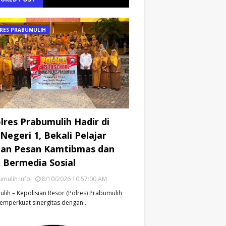
RES PRABUMULIH
lres Prabumulih Hadir di
Negeri 1, Bekali Pelajar
an Pesan Kamtibmas dan
k Bermedia Sosial
mulih Info
8/10/2026 10:57:00 AM
lih – Kepolisian Resor (Polres) Prabumulih
emperkuat sinergitas dengan…