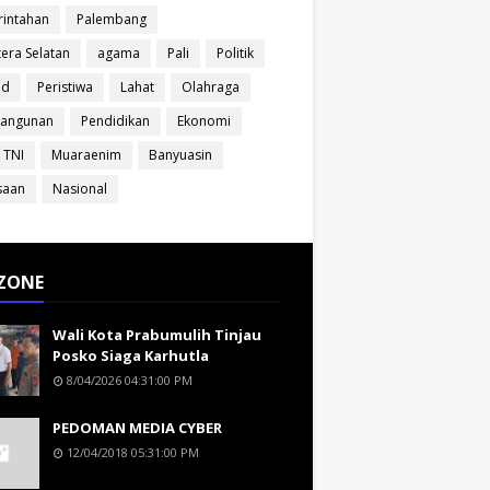
intahan
Palembang
era Selatan
agama
Pali
Politik
ud
Peristiwa
Lahat
Olahraga
angunan
Pendidikan
Ekonomi
 TNI
Muaraenim
Banyuasin
saan
Nasional
ZONE
Wali Kota Prabumulih Tinjau
Posko Siaga Karhutla
8/04/2026 04:31:00 PM
PEDOMAN MEDIA CYBER
12/04/2018 05:31:00 PM