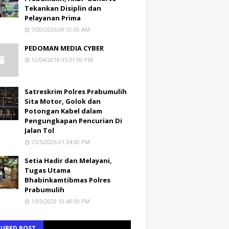
Tekankan Disiplin dan
Pelayanan Prima
7/20/2026 09:51:00 AM
PEDOMAN MEDIA CYBER
12/04/2018 05:31:00 PM
Satreskrim Polres Prabumulih
Sita Motor, Golok dan
Potongan Kabel dalam
Pengungkapan Pencurian Di
Jalan Tol
7/25/2026 01:34:00 PM
Setia Hadir dan Melayani,
Tugas Utama
Bhabinkamtibmas Polres
Prabumulih
1/05/2023 10:48:00 PM
TURED POST