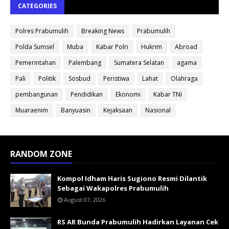
CATEGORIES
Polres Prabumulih
Breaking News
Prabumulih
Polda Sumsel
Muba
Kabar Polri
Hukrim
Abroad
Pemerintahan
Palembang
Sumatera Selatan
agama
Pali
Politik
Sosbud
Peristiwa
Lahat
Olahraga
pembangunan
Pendidikan
Ekonomi
Kabar TNI
Muaraenim
Banyuasin
Kejaksaan
Nasional
RANDOM ZONE
Kompol Idham Haris Sugiono Resmi Dilantik
Sebagai Wakapolres Prabumulih
August 07, 2026
RS AR Bunda Prabumulih Hadirkan Layanan Cek