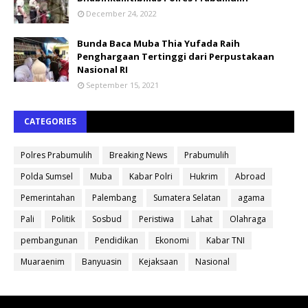
December 24, 2022
Bunda Baca Muba Thia Yufada Raih
Penghargaan Tertinggi dari Perpustakaan
Nasional RI
September 15, 2021
CATEGORIES
Polres Prabumulih
Breaking News
Prabumulih
Polda Sumsel
Muba
Kabar Polri
Hukrim
Abroad
Pemerintahan
Palembang
Sumatera Selatan
agama
Pali
Politik
Sosbud
Peristiwa
Lahat
Olahraga
pembangunan
Pendidikan
Ekonomi
Kabar TNI
Muaraenim
Banyuasin
Kejaksaan
Nasional