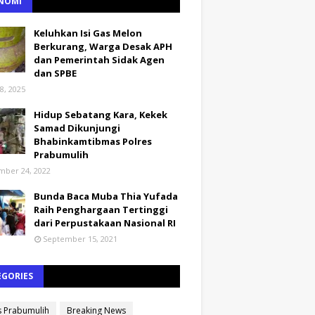
NOMI
Keluhkan Isi Gas Melon
Berkurang, Warga Desak APH
dan Pemerintah Sidak Agen
dan SPBE
8, 2025
Hidup Sebatang Kara, Kekek
Samad Dikunjungi
Bhabinkamtibmas Polres
Prabumulih
ber 24, 2022
Bunda Baca Muba Thia Yufada
Raih Penghargaan Tertinggi
dari Perpustakaan Nasional RI
September 15, 2021
EGORIES
s Prabumulih
Breaking News