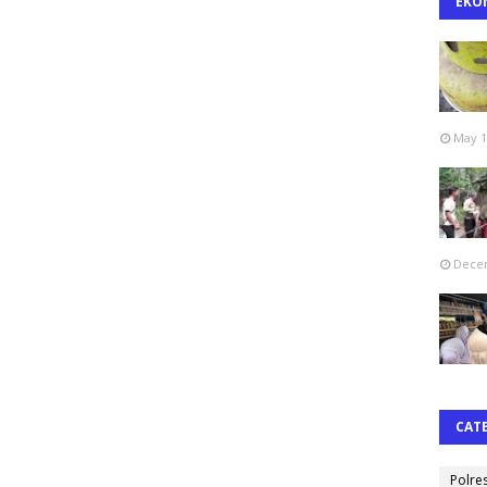
EKO
May 1
Decem
CAT
Polre