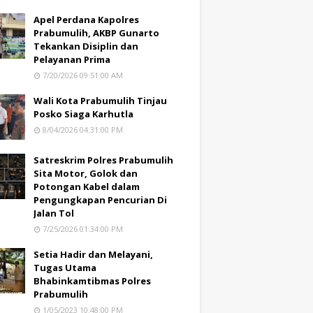
Apel Perdana Kapolres
Prabumulih, AKBP Gunarto
Tekankan Disiplin dan
Pelayanan Prima
7/20/2026 09:51:00 AM
Wali Kota Prabumulih Tinjau
Posko Siaga Karhutla
8/04/2026 04:31:00 PM
Satreskrim Polres Prabumulih
Sita Motor, Golok dan
Potongan Kabel dalam
Pengungkapan Pencurian Di
Jalan Tol
7/25/2026 01:34:00 PM
Setia Hadir dan Melayani,
Tugas Utama
Bhabinkamtibmas Polres
Prabumulih
1/05/2023 10:48:00 PM