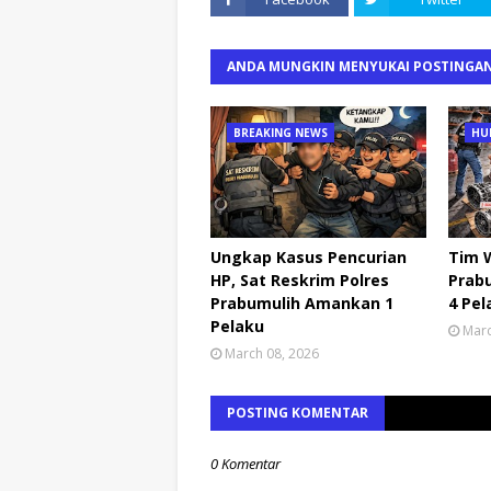
ANDA MUNGKIN MENYUKAI POSTINGAN
BREAKING NEWS
HU
Ungkap Kasus Pencurian
Tim W
HP, Sat Reskrim Polres
Prabu
Prabumulih Amankan 1
4 Pel
Pelaku
Marc
March 08, 2026
POSTING KOMENTAR
0 Komentar