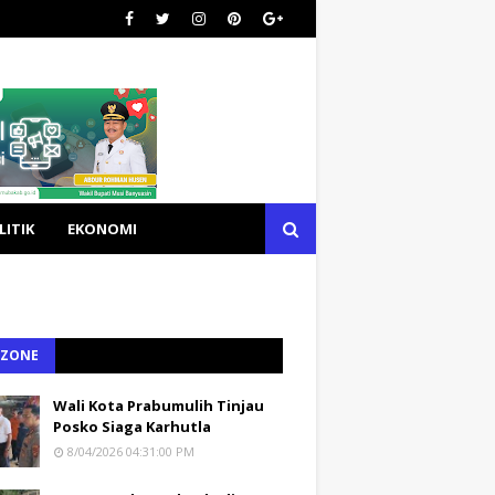
LITIK
EKONOMI
 ZONE
Wali Kota Prabumulih Tinjau
Posko Siaga Karhutla
8/04/2026 04:31:00 PM