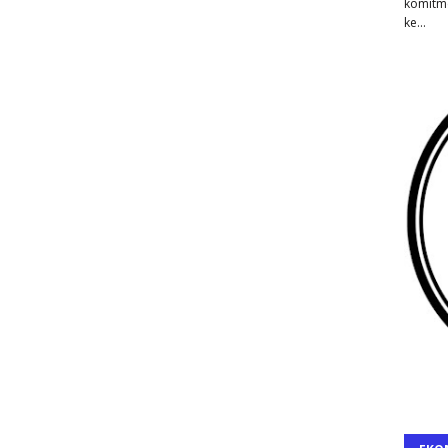
komitm
ke…