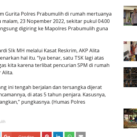
im Gurita Polres Prabumulih di rumah mertuanya
 malam, 23 Nopember 2022, sekitar pukul 04.00
angsung digiring ke Mapolres Prabumulih guna
di SIk MH melalui Kasat Reskrim, AKP Alita
rkan hal itu. “Iya benar, satu TSK lagi atas
as kita karena terlibat pencurian SPM di rumah
Alita.
g ini tengah berjalan dan tersangka dijerat
ncamannya, di atas 5 tahun penjara. Kasusnya,
mbangkan,” pungkasnya. (Humas Polres
lih
Google+