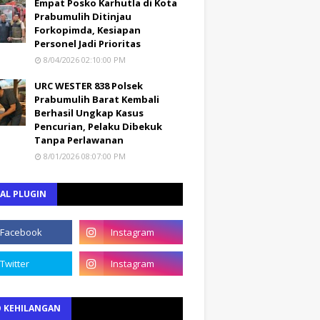
Empat Posko Karhutla di Kota
Prabumulih Ditinjau
Forkopimda, Kesiapan
Personel Jadi Prioritas
8/04/2026 02:10:00 PM
URC WESTER 838 Polsek
Prabumulih Barat Kembali
Berhasil Ungkap Kasus
Pencurian, Pelaku Dibekuk
Tanpa Perlawanan
8/01/2026 08:07:00 PM
AL PLUGIN
O KEHILANGAN