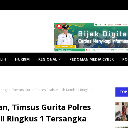
LIH
HUKRIM
REGIONAL
PEDOMAN MEDIA CYBER
PO
angan, Timsus Gurita Polres Prabumulih Kembali Ringkus 1
TOP
n, Timsus Gurita Polres
i Ringkus 1 Tersangka