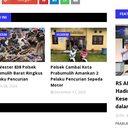
FEA
 INI
KRIM
HUKRIM
ester 838 Polsek
Polsek Cambai Kota
mulih Barat Ringkus
Prabumulih Amankan 2
aku Pencurian
Pelaku Pencurian Sepeda
RS A
Motor
h 06, 2026
Hadi
December 17, 2025
Kese
dala
DK
PRABUM