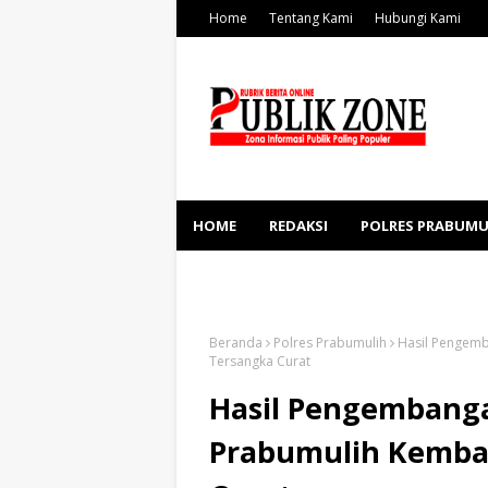
Home
Tentang Kami
Hubungi Kami
HOME
REDAKSI
POLRES PRABUMU
KESEHATAN
SOSBUD
Beranda
Polres Prabumulih
Hasil Pengemb
Tersangka Curat
Hasil Pengembanga
Prabumulih Kembal