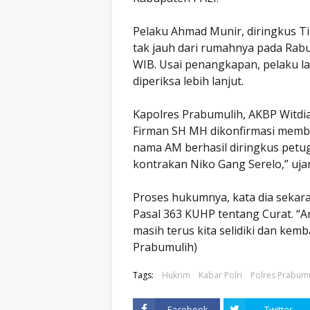
Pelaku Ahmad Munir, diringkus T
tak jauh dari rumahnya pada Rabu
WIB. Usai penangkapan, pelaku l
diperiksa lebih lanjut.
Kapolres Prabumulih, AKBP Witdiar
Firman SH MH dikonfirmasi membena
nama AM berhasil diringkus petug
kontrakan Niko Gang Serelo,” ujar 
Proses hukumnya, kata dia sekaran
Pasal 363 KUHP tentang Curat. “A
masih terus kita selidiki dan ke
Prabumulih)
Tags:
Hukrim
Kabar Polri
Polres Prabumu
Facebook
Twitter