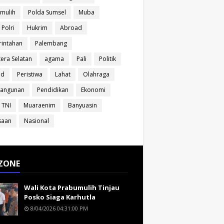
mulih
Polda Sumsel
Muba
 Polri
Hukrim
Abroad
intahan
Palembang
era Selatan
agama
Pali
Politik
ud
Peristiwa
Lahat
Olahraga
angunan
Pendidikan
Ekonomi
 TNI
Muaraenim
Banyuasin
saan
Nasional
ZONE
Wali Kota Prabumulih Tinjau
Posko Siaga Karhutla
8/04/2026 04:31:00 PM