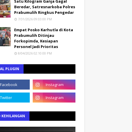
Satu Kilogram Ganja Gagal
Beredar, Satresnarkoba Polres
Prabumulih Ringkus Pengedar
7/31/2026 09:03:00 PM
Empat Posko Karhutla di Kota
Prabumulih Ditinjau
Forkopimda, Kesiapan
Personel Jadi Prioritas
8/04/2026 02:10:00 PM
AL PLUGIN
O KEHILANGAN