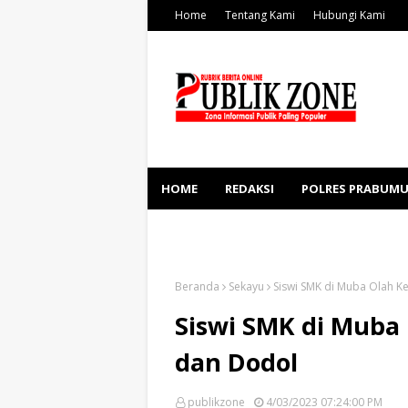
Home
Tentang Kami
Hubungi Kami
HOME
REDAKSI
POLRES PRABUMU
KESEHATAN
SOSBUD
Beranda
Sekayu
Siswi SMK di Muba Olah Ke
Siswi SMK di Muba 
dan Dodol
publikzone
4/03/2023 07:24:00 PM