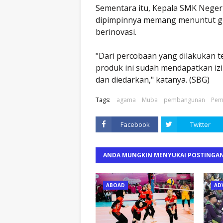
Sementara itu, Kepala SMK Negeri 
dipimpinnya memang menuntut g
berinovasi.
"Dari percobaan yang dilakukan te
produk ini sudah mendapatkan izi
dan diedarkan," katanya. (SBG)
Tags:
agama
Muba
pembangunan
Pem
Facebook
Twitter
ANDA MUNGKIN MENYUKAI POSTINGAN
ABOAD
AD