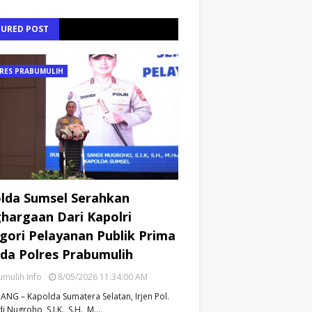
TURED POST
RES PRABUMULIH
lda Sumsel Serahkan
hargaan Dari Kapolri
gori Pelayanan Publik Prima
da Polres Prabumulih
mulih Info
8/05/2026 11:34:00 AM
NG – Kapolda Sumatera Selatan, Irjen Pol.
i Nugroho, S.I.K., S.H., M.…