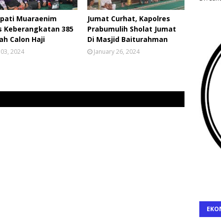
upati Muaraenim
Jumat Curhat, Kapolres
s Keberangkatan 385
Prabumulih Sholat Jumat
h Calon Haji
Di Masjid Baiturahman
 03, 2024
January 26, 2024
EKO