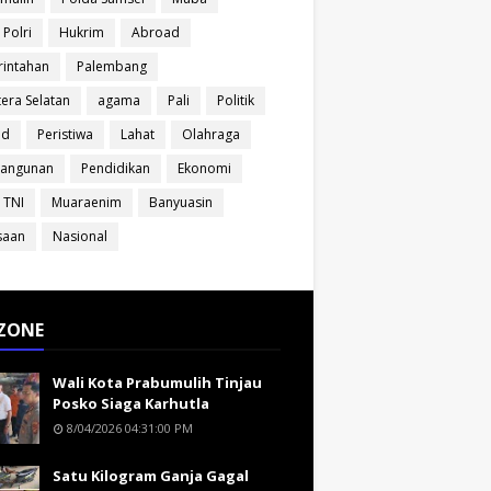
 Polri
Hukrim
Abroad
intahan
Palembang
era Selatan
agama
Pali
Politik
ud
Peristiwa
Lahat
Olahraga
angunan
Pendidikan
Ekonomi
 TNI
Muaraenim
Banyuasin
saan
Nasional
ZONE
Wali Kota Prabumulih Tinjau
Posko Siaga Karhutla
8/04/2026 04:31:00 PM
Satu Kilogram Ganja Gagal