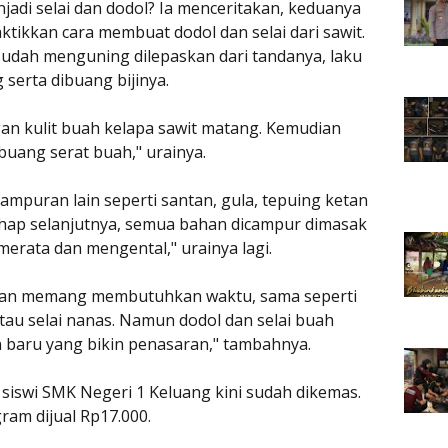
adi selai dan dodol? Ia menceritakan, keduanya
ikkan cara membuat dodol dan selai dari sawit.
sudah menguning dilepaskan dari tandanya, laku
 serta dibuang bijinya.
an kulit buah kelapa sawit matang. Kemudian
buang serat buah," urainya.
puran lain seperti santan, gula, tepuing ketan
ahap selanjutnya, semua bahan dicampur dimasak
merata dan mengental," urainya lagi.
an memang membutuhkan waktu, sama seperti
au selai nanas. Namun dodol dan selai buah
 baru yang bikin penasaran," tambahnya.
 siswi SMK Negeri 1 Keluang kini sudah dikemas.
ram dijual Rp17.000.