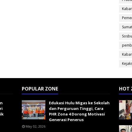
Kabar
Pemer
Sumat
Sosb
pemb
Kabar
Kejak
POPULAR ZONE
HOT 
an
Edukasi Hulu Migas ke Sekolah
ri
dan Perguruan Tinggi, Cara
ik
PHR Zona 4 Dorong Motivasi
Generasi Penerus
May 02, 2026