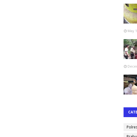
May 1
Decem
CAT
Polre
Prabu