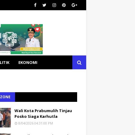
LITIK
EKONOMI
 ZONE
Wali Kota Prabumulih Tinjau
Posko Siaga Karhutla
8/04/2026 04:31:00 PM