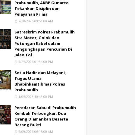
Prabumulih, AKBP Gunarto
Tekankan Disiplin dan
Pelayanan Prima
7/20/2026 09:51:00 AM
Satreskrim Polres Prabumulih
Sita Motor, Golok dan
Potongan Kabel dalam
Pengungkapan Pencurian Di
Jalan Tol
7/25/2026 01:34:00 PM
Setia Hadir dan Melayani,
Tugas Utama
Bhabinkamtibmas Polres
Prabumulih
1/05/2023 10:48:00 PM
Peredaran Sabu di Prabumulih
Kembali Terbongkar, Dua
Orang Diamankan Beserta
Barang Bukti
7/09/2026 06:15:00 AM