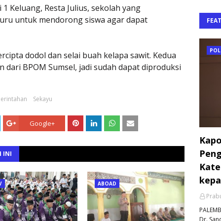
1 Keluang, Resta Julius, sekolah yang
uru untuk mendorong siswa agar dapat
FEA
POL
rcipta dodol dan selai buah kelapa sawit. Kedua
n dari BPOM Sumsel, jadi sudah dapat diproduksi
erintahan
Sekayu
Google+
Kapo
Peng
 INI
Kate
kepa
V
ABOAD
Prabu
PALEMBA
Dr. Sand