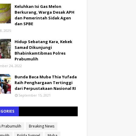
Keluhkan Isi Gas Melon
Berkurang, Warga Desak APH
dan Pemerintah Sidak Agen
dan SPBE
8, 2025
Hidup Sebatang Kara, Kekek
Samad Dikunjungi
Bhabinkamtibmas Polres
Prabumulih
ber 24, 2022
Bunda Baca Muba Thia Yufada
Raih Penghargaan Tertinggi
dari Perpustakaan Nasional RI
September 15, 2021
EGORIES
s Prabumulih
Breaking News
mulih
Polda Sumsel
Muba