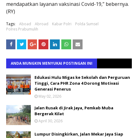
mendapatkan layanan vaksinasi Covid-19,” bebernya.
(RY)
Tags:
Aboad
Abroad
Kabar Polri
Polda Sumsel
Polres Prabumulih
ANDA MUNGKIN MENYUKAI POSTINGAN INI
Edukasi Hulu Migas ke Sekolah dan Perguruan
Tinggi, Cara PHR Zona 4 Dorong Motivasi
Generasi Penerus
May 02, 2026
Jalan Rusak di Jirak Jaya, Pemkab Muba
Bergerak Kilat
April 30, 2026
Lumpur Disingkirkan, Jalan Mekar Jaya Siap