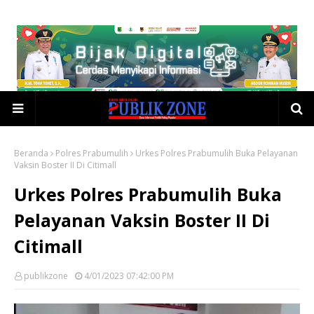
Beranda
Polres Prabumulih
Urkes Polres Prabumulih Buka Pelayanan
Vaksin Boster II Di Citimall
Urkes Polres Prabumulih Buka
Pelayanan Vaksin Boster II Di
Citimall
publikzone
4/01/2023 07:42:00 PM