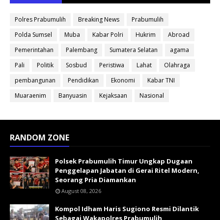
Polres Prabumulih
Breaking News
Prabumulih
Polda Sumsel
Muba
Kabar Polri
Hukrim
Abroad
Pemerintahan
Palembang
Sumatera Selatan
agama
Pali
Politik
Sosbud
Peristiwa
Lahat
Olahraga
pembangunan
Pendidikan
Ekonomi
Kabar TNI
Muaraenim
Banyuasin
Kejaksaan
Nasional
RANDOM ZONE
Polsek Prabumulih Timur Ungkap Dugaan
Penggelapan Jabatan di Gerai Ritel Modern,
Seorang Pria Diamankan
August 08, 2026
Kompol Idham Haris Sugiono Resmi Dilantik
Sebagai Wakapolres Prabumulih